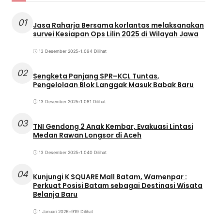
01
Jasa Raharja Bersama korlantas melaksanakan
survei Kesiapan Ops Lilin 2025 di Wilayah Jawa
13 Desember 2025
•
1.094 Dilihat
02
Sengketa Panjang SPR–KCL Tuntas,
Pengelolaan Blok Langgak Masuk Babak Baru
13 Desember 2025
•
1.081 Dilihat
03
TNI Gendong 2 Anak Kembar, Evakuasi Lintasi
Medan Rawan Longsor di Aceh
13 Desember 2025
•
1.040 Dilihat
04
Kunjungi K SQUARE Mall Batam, Wamenpar :
Perkuat Posisi Batam sebagai Destinasi Wisata
Belanja Baru
1 Januari 2026
•
919 Dilihat