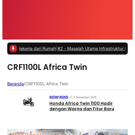
t Bekerja dari Rumah
|
#2 -
Masalah Utama Infrastruktur Pengisian Da
CRF1100L Africa Twin
Beranda
/
CRF1100L Africa Twin
BATAM
|
BISNIS
•
3 Desember 2025
Honda Africa Twin 1100 Hadir
dengan Warna dan Fitur Baru