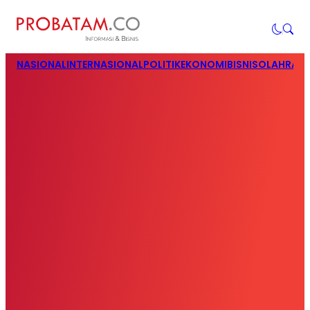
NASIONAL
INTERNASIONAL
POLITIK
EKONOMI
BISNIS
OLAHRAG