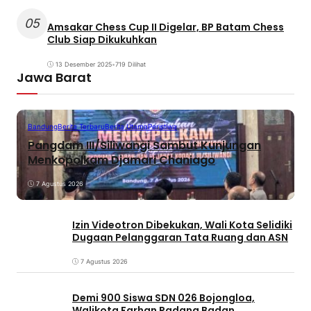
05
Amsakar Chess Cup II Digelar, BP Batam Chess
Club Siap Dikukuhkan
13 Desember 2025
•
719 Dilihat
Jawa Barat
Bandung
Berita Terbaru
Berita Utama
Peristiwa
Pangdam III/Siliwangi Sambut Kunjungan
Menkopolkam Djamari Chaniago
7 Agustus 2026
Izin Videotron Dibekukan, Wali Kota Selidiki
Dugaan Pelanggaran Tata Ruang dan ASN
7 Agustus 2026
Demi 900 Siswa SDN 026 Bojongloa,
Walikota Farhan Padang Badan