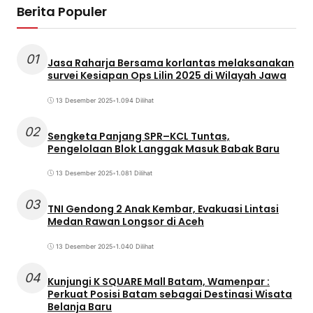
Berita Populer
01
Jasa Raharja Bersama korlantas melaksanakan
survei Kesiapan Ops Lilin 2025 di Wilayah Jawa
13 Desember 2025
•
1.094 Dilihat
02
Sengketa Panjang SPR–KCL Tuntas,
Pengelolaan Blok Langgak Masuk Babak Baru
13 Desember 2025
•
1.081 Dilihat
03
TNI Gendong 2 Anak Kembar, Evakuasi Lintasi
Medan Rawan Longsor di Aceh
13 Desember 2025
•
1.040 Dilihat
04
Kunjungi K SQUARE Mall Batam, Wamenpar :
Perkuat Posisi Batam sebagai Destinasi Wisata
Belanja Baru