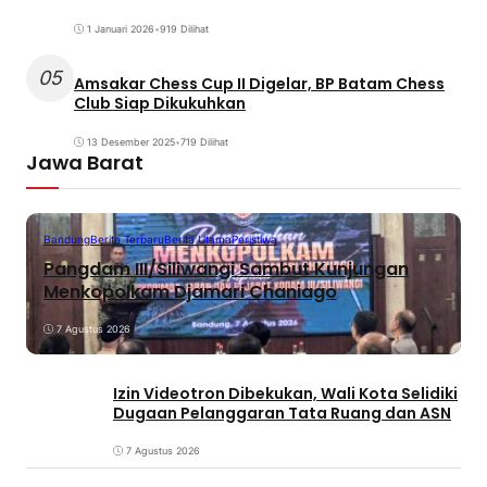
1 Januari 2026
•
919 Dilihat
05
Amsakar Chess Cup II Digelar, BP Batam Chess
Club Siap Dikukuhkan
13 Desember 2025
•
719 Dilihat
Jawa Barat
Bandung
Berita Terbaru
Berita Utama
Peristiwa
Pangdam III/Siliwangi Sambut Kunjungan
Menkopolkam Djamari Chaniago
7 Agustus 2026
Izin Videotron Dibekukan, Wali Kota Selidiki
Dugaan Pelanggaran Tata Ruang dan ASN
7 Agustus 2026