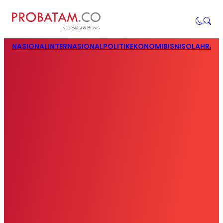
NASIONAL
INTERNASIONAL
POLITIK
EKONOMI
BISNIS
OLAHRAG