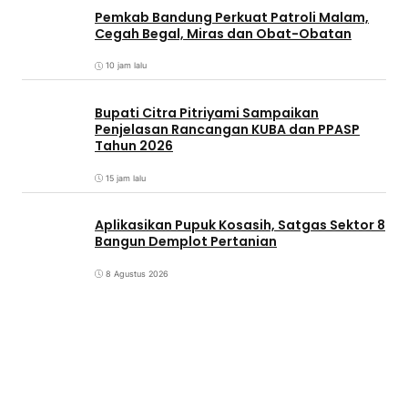
Pemkab Bandung Perkuat Patroli Malam,
Cegah Begal, Miras dan Obat-Obatan
10 jam lalu
Bupati Citra Pitriyami Sampaikan
Penjelasan Rancangan KUBA dan PPASP
Tahun 2026
15 jam lalu
Aplikasikan Pupuk Kosasih, Satgas Sektor 8
Bangun Demplot Pertanian
8 Agustus 2026