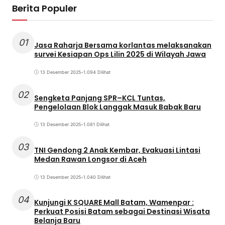
Berita Populer
01
Jasa Raharja Bersama korlantas melaksanakan
survei Kesiapan Ops Lilin 2025 di Wilayah Jawa
13 Desember 2025
•
1.094 Dilihat
02
Sengketa Panjang SPR–KCL Tuntas,
Pengelolaan Blok Langgak Masuk Babak Baru
13 Desember 2025
•
1.081 Dilihat
03
TNI Gendong 2 Anak Kembar, Evakuasi Lintasi
Medan Rawan Longsor di Aceh
13 Desember 2025
•
1.040 Dilihat
04
Kunjungi K SQUARE Mall Batam, Wamenpar :
Perkuat Posisi Batam sebagai Destinasi Wisata
Belanja Baru