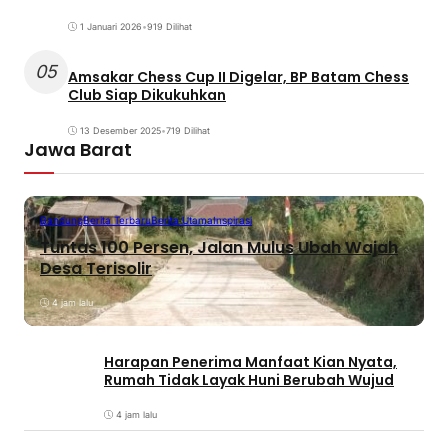
1 Januari 2026
•
919 Dilihat
05
Amsakar Chess Cup II Digelar, BP Batam Chess
Club Siap Dikukuhkan
13 Desember 2025
•
719 Dilihat
Jawa Barat
Bandung
Berita Terbaru
Berita Utama
Inspirasi
Tuntas 100 Persen, Jalan Mulus Ubah Wajah
Desa Terisolir
4 jam lalu
Harapan Penerima Manfaat Kian Nyata,
Rumah Tidak Layak Huni Berubah Wujud
4 jam lalu