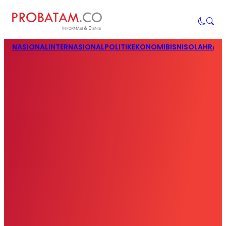
NASIONAL
INTERNASIONAL
POLITIK
EKONOMI
BISNIS
OLAHRAG