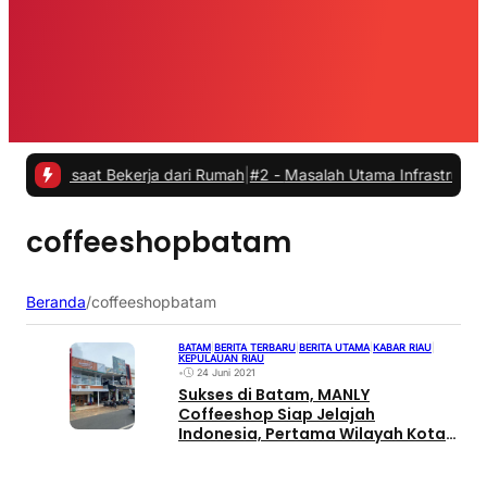
s saat Bekerja dari Rumah
|
#2 -
Masalah Utama Infrastruktur Pengis
coffeeshopbatam
Beranda
/
coffeeshopbatam
BATAM
|
BERITA TERBARU
|
BERITA UTAMA
|
KABAR RIAU
|
KEPULAUAN RIAU
•
24 Juni 2021
Sukses di Batam, MANLY
Coffeeshop Siap Jelajah
Indonesia, Pertama Wilayah Kota
Surabaya