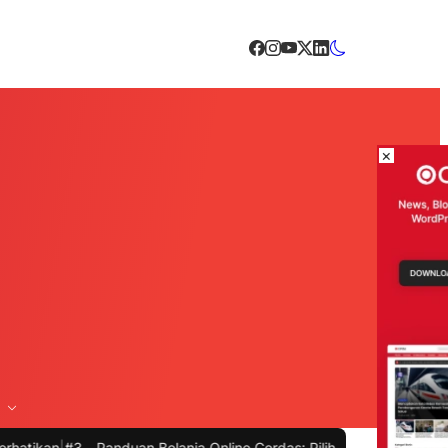
×
3 -
Panduan Belanja Online Cerdas: Pilih Produk dengan Bijak dan Hi