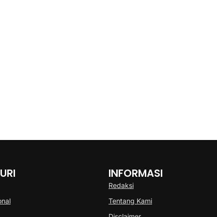
URI
INFORMASI
Redaksi
onal
Tentang Kami
Disclaimer