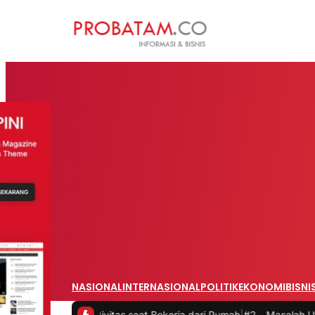
NASIONAL
INTERNASIONAL
POLITIK
EKONOMI
BISNI
 Produktivitas saat Bekerja dari Rumah
|
#2 -
Masalah Utama Infrastr