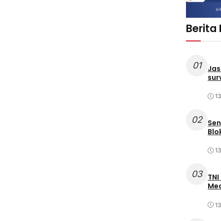
Berita
01
Jas
sur
1
02
Sen
Blo
1
03
TNI
Med
1