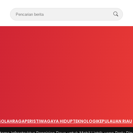
S
OLAHRAGA
PERISTIWA
GAYA HIDUP
TEKNOLOGI
KEPULAUAN RIAU
uktur Pengisian Daya untuk Mobil Listrik yang Perlu Diperhatikan
|
#