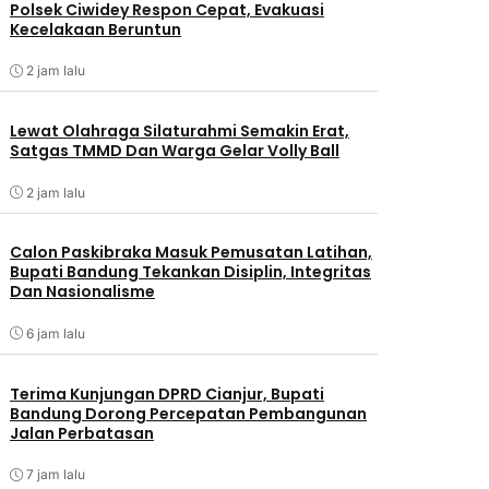
Polsek Ciwidey Respon Cepat, Evakuasi
Kecelakaan Beruntun
2 jam lalu
Lewat Olahraga Silaturahmi Semakin Erat,
Satgas TMMD Dan Warga Gelar Volly Ball
2 jam lalu
Calon Paskibraka Masuk Pemusatan Latihan,
Bupati Bandung Tekankan Disiplin, Integritas
Dan Nasionalisme
6 jam lalu
Terima Kunjungan DPRD Cianjur, Bupati
Bandung Dorong Percepatan Pembangunan
Jalan Perbatasan
7 jam lalu