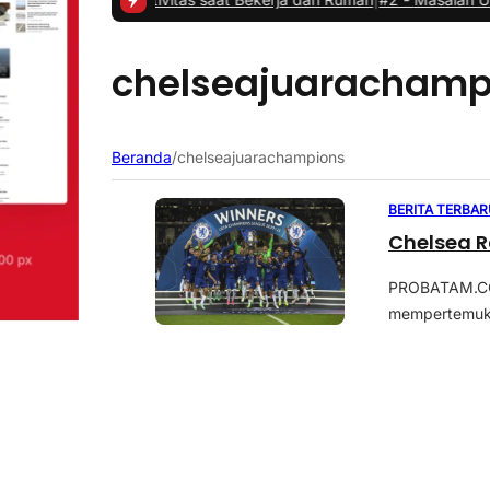
chelseajuarachamp
Beranda
/
chelseajuarachampions
BERITA TERBAR
Chelsea R
PROBATAM.CO,
mempertemukan