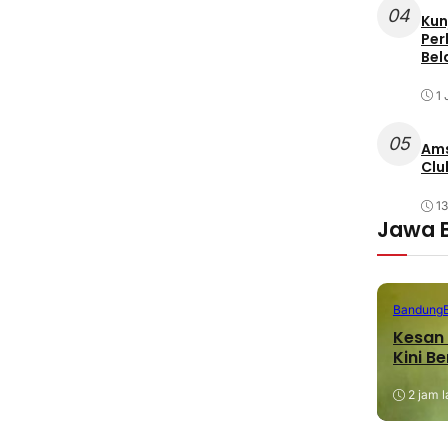
04
Kun
Per
Bel
1 
05
Ams
Clu
1
Jawa 
Bandung
Kesan 
Kini B
2 jam l