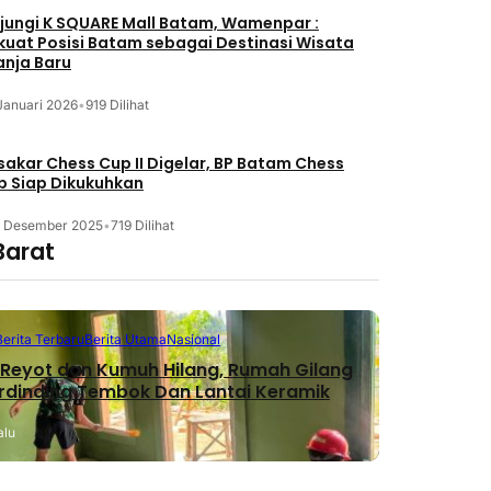
jungi K SQUARE Mall Batam, Wamenpar :
kuat Posisi Batam sebagai Destinasi Wisata
anja Baru
Januari 2026
•
919 Dilihat
akar Chess Cup II Digelar, BP Batam Chess
b Siap Dikukuhkan
3 Desember 2025
•
719 Dilihat
Barat
Berita Terbaru
Berita Utama
Nasional
Reyot dan Kumuh Hilang, Rumah Gilang
erdinding Tembok Dan Lantai Keramik
alu