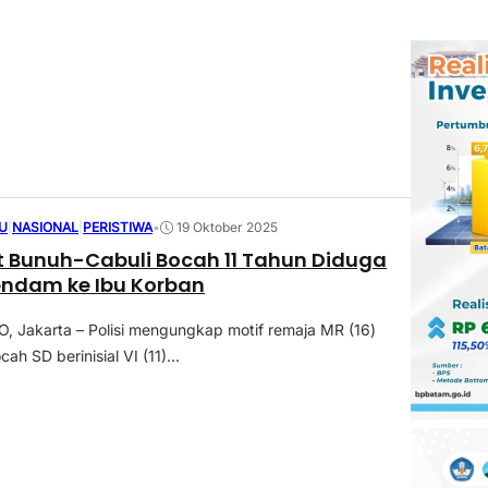
U
|
NASIONAL
|
PERISTIWA
•
19 Oktober 2025
 Bunuh-Cabuli Bocah 11 Tahun Diduga
endam ke Ibu Korban
 Jakarta – Polisi mengungkap motif remaja MR (16)
 SD berinisial VI (11)...