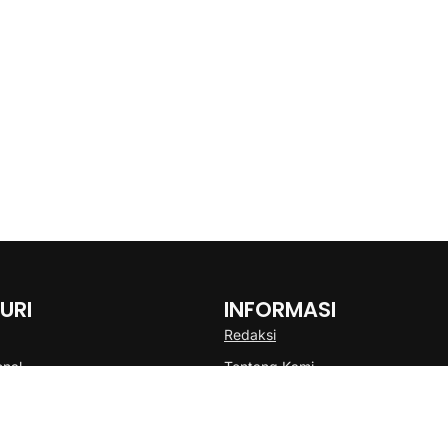
URI
INFORMASI
Redaksi
onal
Tentang Kami
Disclaimer
Pedoman Media Cyber