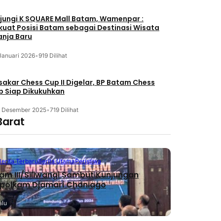
jungi K SQUARE Mall Batam, Wamenpar :
kuat Posisi Batam sebagai Destinasi Wisata
anja Baru
Januari 2026
•
919 Dilihat
akar Chess Cup II Digelar, BP Batam Chess
b Siap Dikukuhkan
3 Desember 2025
•
719 Dilihat
Barat
Berita Terbaru
Berita Utama
Peristiwa
m III/Siliwangi Sambut Kunjungan
polkam Djamari Chaniago
alu