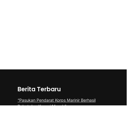
Berita Terbaru
“Pasukan Pendarat Korps Marinir Berhasil
Rebut dan Kuasai Musuh”
BP Batam Perkuat Pembinaan Talenta
Muda Lewat Batam Prime International