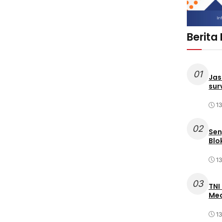
Berita
01
Jas
sur
1
02
Sen
Blo
1
03
TNI
Med
1