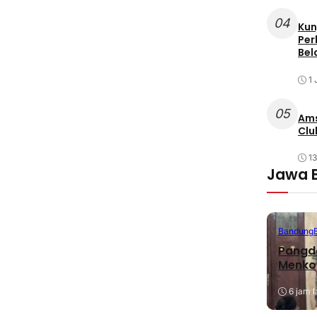
04
Kun
Per
Bel
1 
05
Ams
Clu
1
Jawa 
Bandung
Pangda
Menko
6 jam l