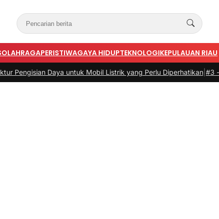
S
OLAHRAGA
PERISTIWA
GAYA HIDUP
TEKNOLOGI
KEPULAUAN RIAU
isian Daya untuk Mobil Listrik yang Perlu Diperhatikan
|
#3 -
Panduan