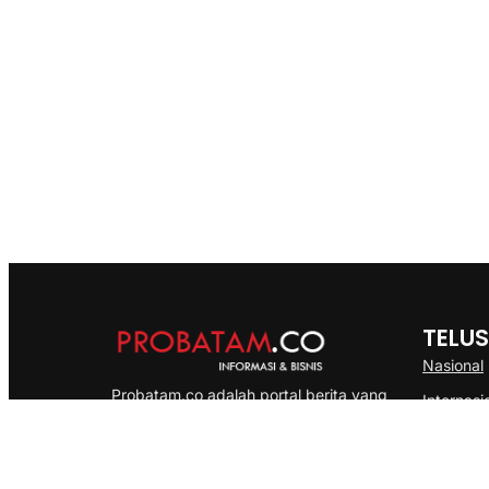
TELUS
Nasional
Probatam.co adalah portal berita yang
Internasi
menyajikan informasi terbaru seputar dan
Bisnis
Kepulauan Riau, Nasional maupun
Ekonomi
International dengan gaya pemberitaan