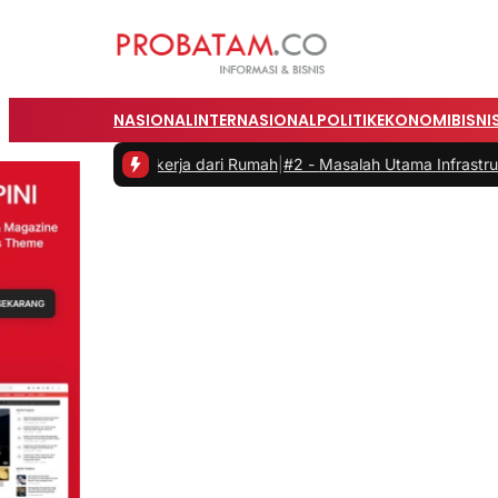
NASIONAL
INTERNASIONAL
POLITIK
EKONOMI
BISNI
itas saat Bekerja dari Rumah
|
#2 -
Masalah Utama Infrastruktur Peng