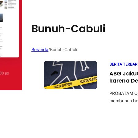
Bunuh-Cabuli
Beranda
/
Bunuh-Cabuli
BERITA TERBAR
ABG Jakut
karena D
PROBATAM.CO,
membunuh bocah