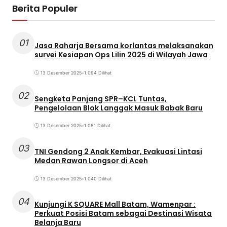
Berita Populer
01
Jasa Raharja Bersama korlantas melaksanakan
survei Kesiapan Ops Lilin 2025 di Wilayah Jawa
13 Desember 2025
•
1.094 Dilihat
02
Sengketa Panjang SPR–KCL Tuntas,
Pengelolaan Blok Langgak Masuk Babak Baru
13 Desember 2025
•
1.081 Dilihat
03
TNI Gendong 2 Anak Kembar, Evakuasi Lintasi
Medan Rawan Longsor di Aceh
13 Desember 2025
•
1.040 Dilihat
04
Kunjungi K SQUARE Mall Batam, Wamenpar :
Perkuat Posisi Batam sebagai Destinasi Wisata
Belanja Baru