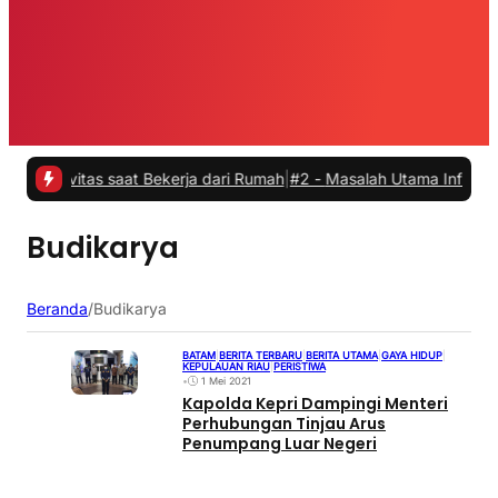
ivitas saat Bekerja dari Rumah
|
#2 -
Masalah Utama Infrastruktur Pe
Budikarya
Beranda
/
Budikarya
BATAM
|
BERITA TERBARU
|
BERITA UTAMA
|
GAYA HIDUP
|
KEPULAUAN RIAU
|
PERISTIWA
•
1 Mei 2021
Kapolda Kepri Dampingi Menteri
Perhubungan Tinjau Arus
Penumpang Luar Negeri