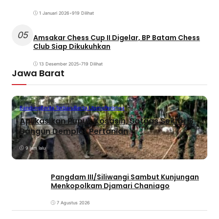
1 Januari 2026
•
919 Dilihat
05
Amsakar Chess Cup II Digelar, BP Batam Chess
Club Siap Dikukuhkan
13 Desember 2025
•
719 Dilihat
Jawa Barat
Bandung
Berita Terbaru
Berita Utama
Peristiwa
Aplikasikan Pupuk Kosasih, Satgas Sektor 8
Bangun Demplot Pertanian
9 jam lalu
Pangdam III/Siliwangi Sambut Kunjungan
Menkopolkam Djamari Chaniago
7 Agustus 2026