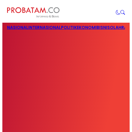
NASIONAL
INTERNASIONAL
POLITIK
EKONOMI
BISNIS
OLAHRAG