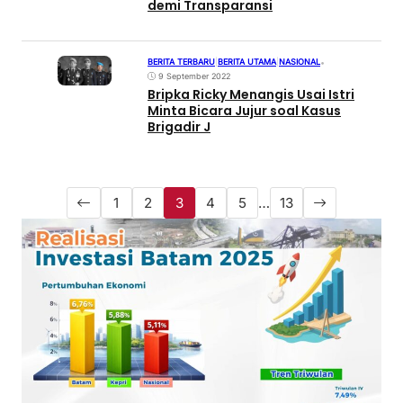
demi Transparansi
BERITA TERBARU
|
BERITA UTAMA
|
NASIONAL
•
9 September 2022
Bripka Ricky Menangis Usai Istri
Minta Bicara Jujur soal Kasus
Brigadir J
1
2
3
4
5
…
13