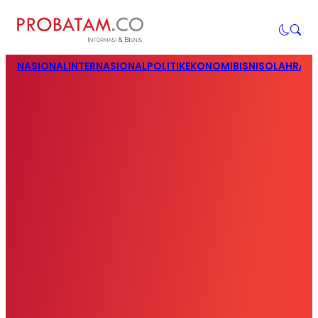
NASIONAL
INTERNASIONAL
POLITIK
EKONOMI
BISNIS
OLAHRAG