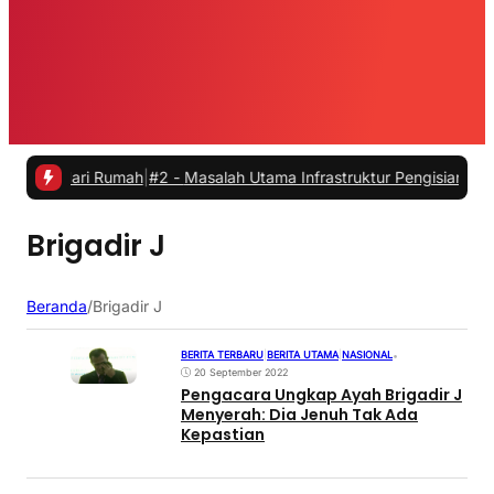
a dari Rumah
|
#2 -
Masalah Utama Infrastruktur Pengisian Daya untuk 
Brigadir J
Beranda
/
Brigadir J
BERITA TERBARU
|
BERITA UTAMA
|
NASIONAL
•
20 September 2022
Pengacara Ungkap Ayah Brigadir J
Menyerah: Dia Jenuh Tak Ada
Kepastian