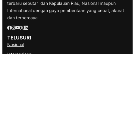
terbaru seputar dan Kepulauan Riau, Nasional maupun
International dengan gaya pemberitaan yang cepat, akurat
dan terpercaya
TELUSURI
Nasional
Internasional
Bisnis
Ekonomi
Politik
Olahraga
INFORMASI
Redaksi
Tentang Kami
Disclaimer