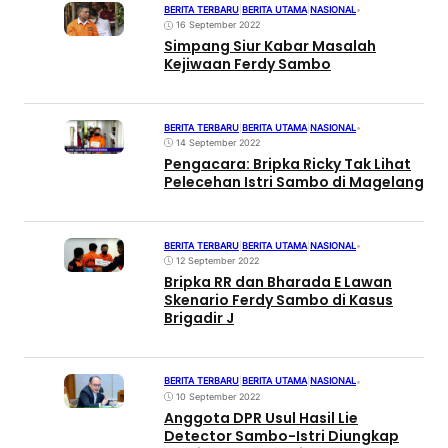
BERITA TERBARU
|
BERITA UTAMA
|
NASIONAL
•
16 September 2022
Simpang Siur Kabar Masalah
Kejiwaan Ferdy Sambo
BERITA TERBARU
|
BERITA UTAMA
|
NASIONAL
•
14 September 2022
Pengacara: Bripka Ricky Tak Lihat
Pelecehan Istri Sambo di Magelang
BERITA TERBARU
|
BERITA UTAMA
|
NASIONAL
•
12 September 2022
Bripka RR dan Bharada E Lawan
Skenario Ferdy Sambo di Kasus
Brigadir J
BERITA TERBARU
|
BERITA UTAMA
|
NASIONAL
•
10 September 2022
Anggota DPR Usul Hasil Lie
Detector Sambo-Istri Diungkap