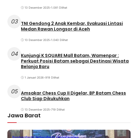
13 Desember 2025
•
1.081 Dilihat
03
TNI Gendong 2 Anak Kembar, Evakuasi Lintasi
Medan Rawan Longsor di Aceh
13 Desember 2025
•
1.040 Dilihat
04
Kunjungi K SQUARE Mall Batam, Wamenpar :
Perkuat Posisi Batam sebagai Destinasi Wisata
Belanja Baru
1 Januari 2026
•
919 Dilihat
05
Amsakar Chess Cup II Digelar, BP Batam Chess
Club Siap Dikukuhkan
13 Desember 2025
•
719 Dilihat
Jawa Barat
Bandung
Berita Terbaru
Berita Utama
Peristiwa