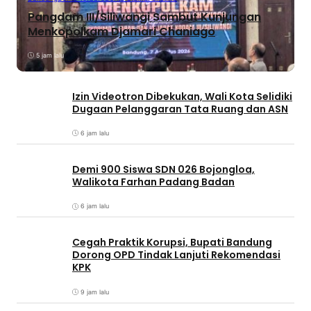
Pangdam III/Siliwangi Sambut Kunjungan
Menkopolkam Djamari Chaniago
5 jam lalu
Izin Videotron Dibekukan, Wali Kota Selidiki
Dugaan Pelanggaran Tata Ruang dan ASN
6 jam lalu
Demi 900 Siswa SDN 026 Bojongloa,
Walikota Farhan Padang Badan
6 jam lalu
Cegah Praktik Korupsi, Bupati Bandung
Dorong OPD Tindak Lanjuti Rekomendasi
KPK
9 jam lalu