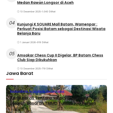
Medan Rawan Longsor di Aceh
13 Desember 2025
•
1.040 Dilihat
04
Kunjungi K SQUARE Mall Batam, Wamenpar :
Perkuat Posisi Batam sebagai Destinasi Wisata
Belanja Baru
1 Januari 2026
•
919 Dilihat
05
Amsakar Chess Cup II Digelar, BP Batam Chess
Club Siap Dikukuhkan
13 Desember 2025
•
719 Dilihat
Jawa Barat
Bandung
Berita Terbaru
Berita Utama
Peristiwa
Kerja Keras Tentara – Rakyat, Hampir
Seluruh Sasaran TMMD Tuntas 100 Persen
10 jam lalu