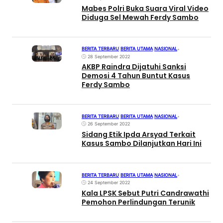
Mabes Polri Buka Suara Viral Video
Diduga Sel Mewah Ferdy Sambo
BERITA TERBARU
|
BERITA UTAMA
|
NASIONAL
•
28 September 2022
AKBP Raindra Dijatuhi Sanksi
Demosi 4 Tahun Buntut Kasus
Ferdy Sambo
BERITA TERBARU
|
BERITA UTAMA
|
NASIONAL
•
26 September 2022
Sidang Etik Ipda Arsyad Terkait
Kasus Sambo Dilanjutkan Hari Ini
BERITA TERBARU
|
BERITA UTAMA
|
NASIONAL
•
24 September 2022
Kala LPSK Sebut Putri Candrawathi
Pemohon Perlindungan Terunik