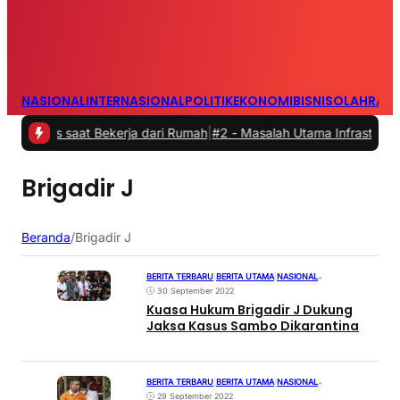
NASIONAL
INTERNASIONAL
POLITIK
EKONOMI
BISNIS
OLAHRAG
as saat Bekerja dari Rumah
|
#2 -
Masalah Utama Infrastruktur Pengis
Brigadir J
Beranda
/
Brigadir J
BERITA TERBARU
|
BERITA UTAMA
|
NASIONAL
•
30 September 2022
Kuasa Hukum Brigadir J Dukung
Jaksa Kasus Sambo Dikarantina
BERITA TERBARU
|
BERITA UTAMA
|
NASIONAL
•
29 September 2022