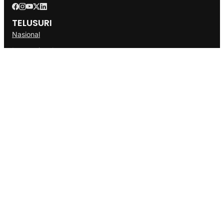
TELUSURI
Nasional
Internasional
Bisnis
Ekonomi
Politik
Olahraga
INFORMASI
Redaksi
Tentang Kami
Disclaimer
Pedoman Media Cyber
SOP
Info Iklan