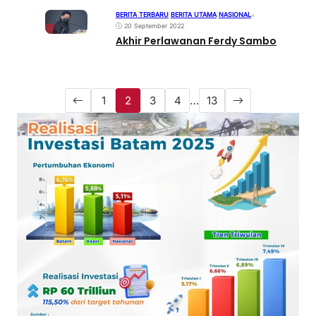
BERITA TERBARU
|
BERITA UTAMA
|
NASIONAL
•
20 September 2022
Akhir Perlawanan Ferdy Sambo
1
2
3
4
…
13