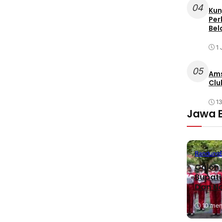
04
Kun
Per
Bel
1 
05
Ams
Clu
1
Jawa 
Bandung
Calon 
Bupati
Dan N
10 meni