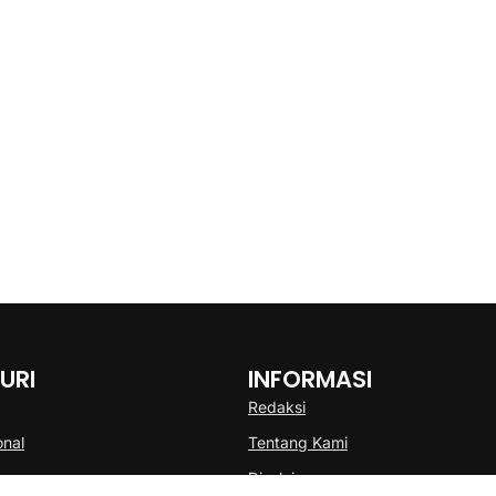
URI
INFORMASI
Redaksi
onal
Tentang Kami
Disclaimer