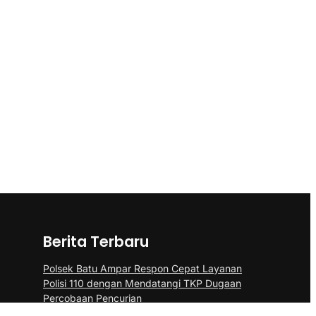
Berita Terbaru
Polsek Batu Ampar Respon Cepat Layanan
Polisi 110 dengan Mendatangi TKP Dugaan
Percobaan Pencurian