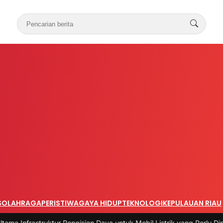
S
OLAHRAGA
PERISTIWA
GAYA HIDUP
TEKNOLOGI
KEPULAUAN RIAU
ruktur Pengisian Daya untuk Mobil Listrik yang Perlu Diperhatikan
|
#