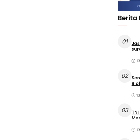
Berita
01
Jas
sur
1
02
Sen
Blo
1
03
TNI
Med
1