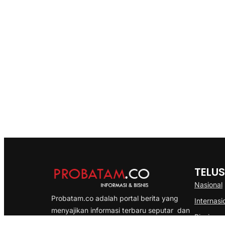
TELUS
Nasional
Probatam.co adalah portal berita yang
Internasi
menyajikan informasi terbaru seputar dan
Bisnis
Kepulauan Riau, Nasional maupun