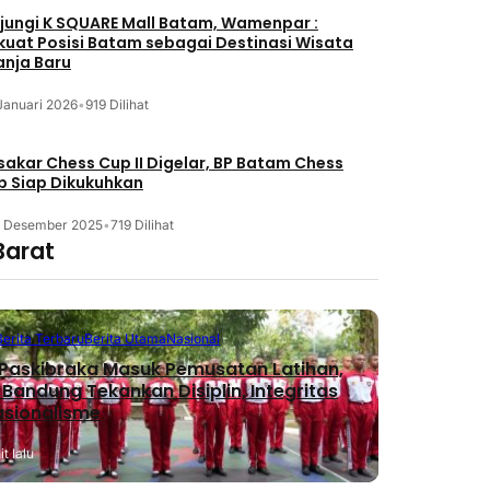
jungi K SQUARE Mall Batam, Wamenpar :
kuat Posisi Batam sebagai Destinasi Wisata
anja Baru
Januari 2026
•
919 Dilihat
akar Chess Cup II Digelar, BP Batam Chess
b Siap Dikukuhkan
3 Desember 2025
•
719 Dilihat
Barat
Berita Terbaru
Berita Utama
Nasional
Paskibraka Masuk Pemusatan Latihan,
 Bandung Tekankan Disiplin, Integritas
asionalisme
t lalu