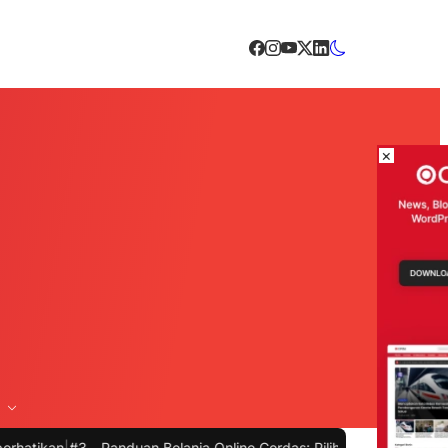
×
3 -
Panduan Belanja Online Cerdas: Pilih Produk dengan Bijak dan Hi