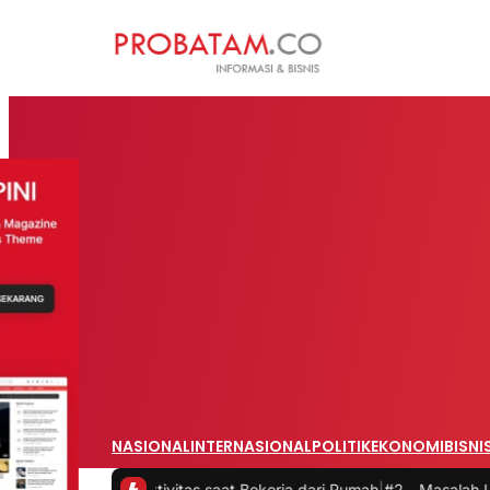
NASIONAL
INTERNASIONAL
POLITIK
EKONOMI
BISNI
 Produktivitas saat Bekerja dari Rumah
|
#2 -
Masalah Utama Infrast