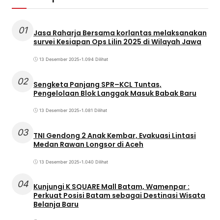
01
Jasa Raharja Bersama korlantas melaksanakan
survei Kesiapan Ops Lilin 2025 di Wilayah Jawa
13 Desember 2025
•
1.094 Dilihat
02
Sengketa Panjang SPR–KCL Tuntas,
Pengelolaan Blok Langgak Masuk Babak Baru
13 Desember 2025
•
1.081 Dilihat
03
TNI Gendong 2 Anak Kembar, Evakuasi Lintasi
Medan Rawan Longsor di Aceh
13 Desember 2025
•
1.040 Dilihat
04
Kunjungi K SQUARE Mall Batam, Wamenpar :
Perkuat Posisi Batam sebagai Destinasi Wisata
Belanja Baru