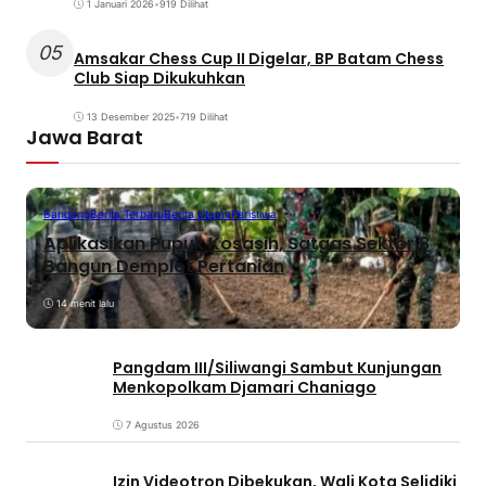
1 Januari 2026
•
919 Dilihat
05
Amsakar Chess Cup II Digelar, BP Batam Chess
Club Siap Dikukuhkan
13 Desember 2025
•
719 Dilihat
Jawa Barat
Bandung
Berita Terbaru
Berita Utama
Peristiwa
Aplikasikan Pupuk Kosasih, Satgas Sektor 8
Bangun Demplot Pertanian
14 menit lalu
Pangdam III/Siliwangi Sambut Kunjungan
Menkopolkam Djamari Chaniago
7 Agustus 2026
Izin Videotron Dibekukan, Wali Kota Selidiki