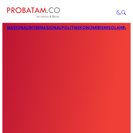
NASIONAL
INTERNASIONAL
POLITIK
EKONOMI
BISNIS
OLAHRAG