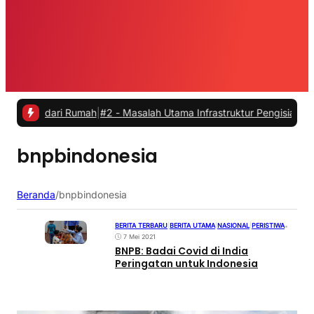
ja dari Rumah
|
#2 -
Masalah Utama Infrastruktur Pengisian Daya untuk
bnpbindonesia
Beranda
/
bnpbindonesia
BERITA TERBARU
|
BERITA UTAMA
|
NASIONAL
|
PERISTIWA
•
7 Mei 2021
BNPB: Badai Covid di India
Peringatan untuk Indonesia