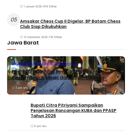
1 Januari 2026
•
919 Dilihat
05
Amsakar Chess Cup II Digelar, BP Batam Chess
Club Siap Dikukuhkan
13 Desember 2025
•
719 Dilihat
Jawa Barat
Bandung
Berita Terbaru
Berita Utama
Peristiwa
Pemkab Bandung Perkuat Patroli Malam,
Cegah Begal, Miras dan Obat-Obatan
3 jam lalu
Bupati Citra Pitriyami Sampaikan
Penjelasan Rancangan KUBA dan PPASP
Tahun 2026
8 jam lalu