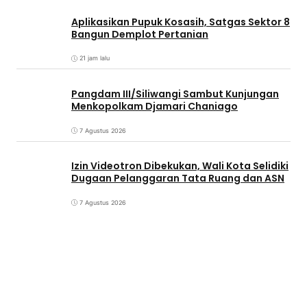
Aplikasikan Pupuk Kosasih, Satgas Sektor 8
Bangun Demplot Pertanian
21 jam lalu
Pangdam III/Siliwangi Sambut Kunjungan
Menkopolkam Djamari Chaniago
7 Agustus 2026
Izin Videotron Dibekukan, Wali Kota Selidiki
Dugaan Pelanggaran Tata Ruang dan ASN
7 Agustus 2026