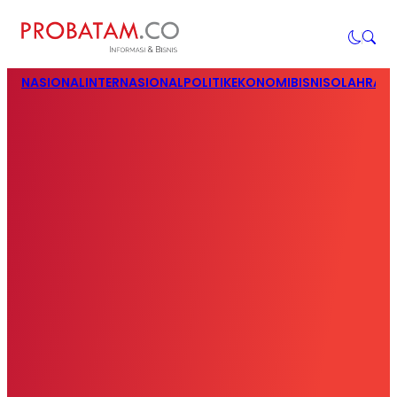
NASIONAL
INTERNASIONAL
POLITIK
EKONOMI
BISNIS
OLAHRAG