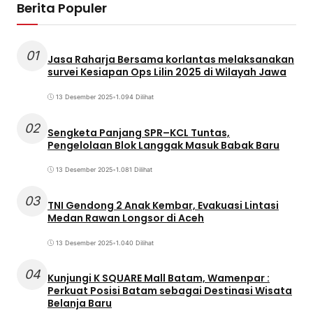
Berita Populer
01
Jasa Raharja Bersama korlantas melaksanakan
survei Kesiapan Ops Lilin 2025 di Wilayah Jawa
13 Desember 2025
•
1.094 Dilihat
02
Sengketa Panjang SPR–KCL Tuntas,
Pengelolaan Blok Langgak Masuk Babak Baru
13 Desember 2025
•
1.081 Dilihat
03
TNI Gendong 2 Anak Kembar, Evakuasi Lintasi
Medan Rawan Longsor di Aceh
13 Desember 2025
•
1.040 Dilihat
04
Kunjungi K SQUARE Mall Batam, Wamenpar :
Perkuat Posisi Batam sebagai Destinasi Wisata
Belanja Baru