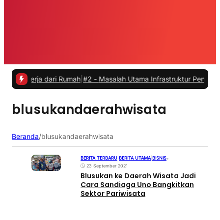
kerja dari Rumah
|
#2 -
Masalah Utama Infrastruktur Pengisian Daya u
blusukandaerahwisata
Beranda
/
blusukandaerahwisata
BERITA TERBARU
|
BERITA UTAMA
|
BISNIS
•
23 September 2021
Blusukan ke Daerah Wisata Jadi
Cara Sandiaga Uno Bangkitkan
Sektor Pariwisata