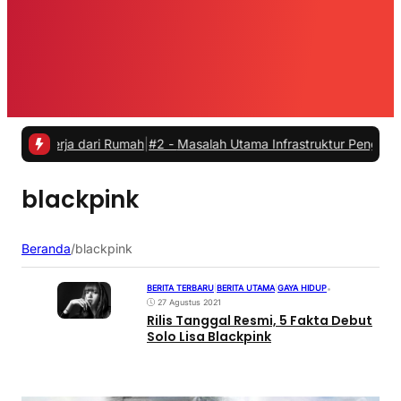
ekerja dari Rumah
|
#2 -
Masalah Utama Infrastruktur Pengisian Daya u
blackpink
Beranda
/
blackpink
BERITA TERBARU
|
BERITA UTAMA
|
GAYA HIDUP
•
27 Agustus 2021
Rilis Tanggal Resmi, 5 Fakta Debut
Solo Lisa Blackpink