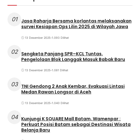
01
Jasa Raharja Bersama korlantas melaksanakan
survei Kesiapan Ops Lilin 2025 di Wilayah Jawa
13 Desember 2025
•
1.093 Dilihat
02
Sengketa Panjang SPR–KCL Tuntas,
Pengelolaan Blok Langgak Masuk Babak Baru
13 Desember 2025
•
1.081 Dilihat
03
TNI Gendong 2 Anak Kembar, Evakuasi Lintasi
Medan Rawan Longsor di Aceh
13 Desember 2025
•
1.040 Dilihat
04
Kunjungi K SQUARE Mall Batam, Wamenpar :
Perkuat Posisi Batam sebagai Destinasi Wisata
Belanja Baru