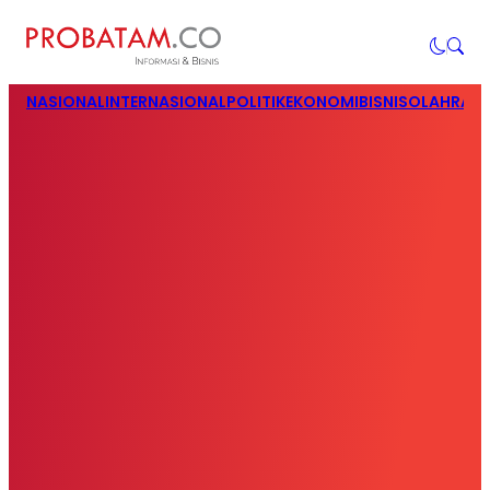
NASIONAL
INTERNASIONAL
POLITIK
EKONOMI
BISNIS
OLAHRAG