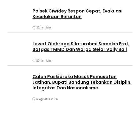
Polsek Ciwidey Respon Cepat, Evakuasi
Kecelakaan Beruntun
20 jam lalu
Lewat Olahraga Silaturahmi Semakin Erat,
Satgas TMMD Dan Warga Gelar Volly Ball
20 jam lalu
Calon Paskibraka Masuk Pemusatan
Latihan, Bupati Bandung Tekankan Disiplin,
Integritas Dan Nasionalisme
6 Agustus 2026