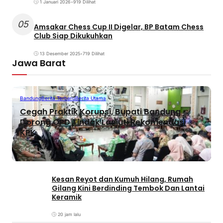
1 Januari 2026
•
919 Dilihat
05
Amsakar Chess Cup II Digelar, BP Batam Chess
Club Siap Dikukuhkan
13 Desember 2025
•
719 Dilihat
Jawa Barat
Bandung
Berita Terbaru
Berita Utama
Cegah Praktik Korupsi, Bupati Bandung
Dorong OPD Tindak Lanjuti Rekomendasi
KPK
3 jam lalu
Kesan Reyot dan Kumuh Hilang, Rumah
Gilang Kini Berdinding Tembok Dan Lantai
Keramik
20 jam lalu