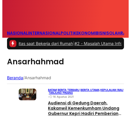
NASIONAL
INTERNASIONAL
POLITIK
EKONOMI
BISNIS
OLAHRAG
vitas saat Bekerja dari Rumah
|
#2 -
Masalah Utama Infrastruktur Pen
Ansarhahmad
Beranda
/
Ansarhahmad
BATAM
|
BERITA TERBARU
|
BERITA UTAMA
|
KEPULAUAN RIAU
|
TANJUNG PINANG
•
16 Agustus 2021
Audiensi di Gedung Daerah,
Kakanwil Kemenkumham Undang
Gubernur Kepri Hadiri Pemberian
Remisi