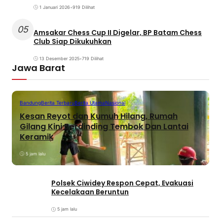
1 Januari 2026
•
919 Dilihat
05
Amsakar Chess Cup II Digelar, BP Batam Chess
Club Siap Dikukuhkan
13 Desember 2025
•
719 Dilihat
Jawa Barat
Bandung
Berita Terbaru
Berita Utama
Nasional
Kesan Reyot dan Kumuh Hilang, Rumah
Gilang Kini Berdinding Tembok Dan Lantai
Keramik
5 jam lalu
Polsek Ciwidey Respon Cepat, Evakuasi
Kecelakaan Beruntun
5 jam lalu