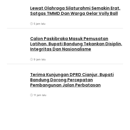
Lewat Olahraga Silaturahmi Semakin Erat,
Satgas TMMD Dan Warga Gelar Volly Ball
5 jam lalu
Calon Paskibraka Masuk Pemusatan
Latihan, Bupati Bandung Tekankan Disiplin,
Integritas Dan Nasionalisme
9 jam lalu
Terima Kunjungan DPRD Cianjur, Bupati
Bandung Dorong Percepatan
Pembangunan Jalan Perbatasan
11 jam lalu