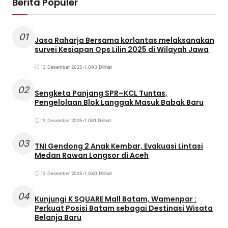
Berita Populer
01
Jasa Raharja Bersama korlantas melaksanakan
survei Kesiapan Ops Lilin 2025 di Wilayah Jawa
13 Desember 2025
•
1.093 Dilihat
02
Sengketa Panjang SPR–KCL Tuntas,
Pengelolaan Blok Langgak Masuk Babak Baru
13 Desember 2025
•
1.081 Dilihat
03
TNI Gendong 2 Anak Kembar, Evakuasi Lintasi
Medan Rawan Longsor di Aceh
13 Desember 2025
•
1.040 Dilihat
04
Kunjungi K SQUARE Mall Batam, Wamenpar :
Perkuat Posisi Batam sebagai Destinasi Wisata
Belanja Baru