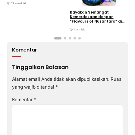
Berita Utama
Bisnis
2
Overstaying dan KUHP Baru
59 menit lalu
Rayakan Semangat
Kemerdekaan dengan
“Flavours of Nusantara” di
Grand Mercure Batam
Centre
1 jam lalu
Komentar
Tinggalkan Balasan
Alamat email Anda tidak akan dipublikasikan.
Ruas
yang wajib ditandai
*
Komentar
*