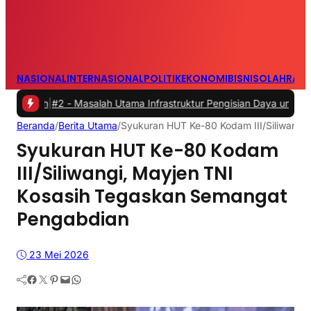
NASIONAL
INTERNASIONAL
POLITIK
EKONOMI
BISNIS
OLAHRAG
#2 -
Masalah Utama Infrastruktur Pengisian Daya untuk Mobil Listrik 
Beranda
/
Berita Utama
/
Syukuran HUT Ke-80 Kodam III/Siliwangi
Syukuran HUT Ke-80 Kodam
III/Siliwangi, Mayjen TNI
Kosasih Tegaskan Semangat
Pengabdian
23 Mei 2026
Facebook
Twitter
Pinterest
Mail
WhatsApp