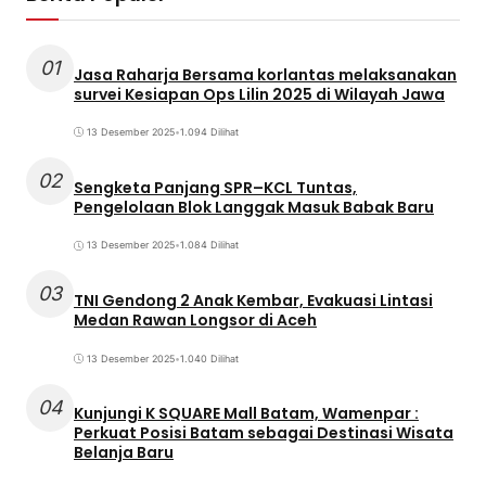
01
Jasa Raharja Bersama korlantas melaksanakan
survei Kesiapan Ops Lilin 2025 di Wilayah Jawa
13 Desember 2025
•
1.094 Dilihat
02
Sengketa Panjang SPR–KCL Tuntas,
Pengelolaan Blok Langgak Masuk Babak Baru
13 Desember 2025
•
1.084 Dilihat
03
TNI Gendong 2 Anak Kembar, Evakuasi Lintasi
Medan Rawan Longsor di Aceh
13 Desember 2025
•
1.040 Dilihat
04
Kunjungi K SQUARE Mall Batam, Wamenpar :
Perkuat Posisi Batam sebagai Destinasi Wisata
Belanja Baru