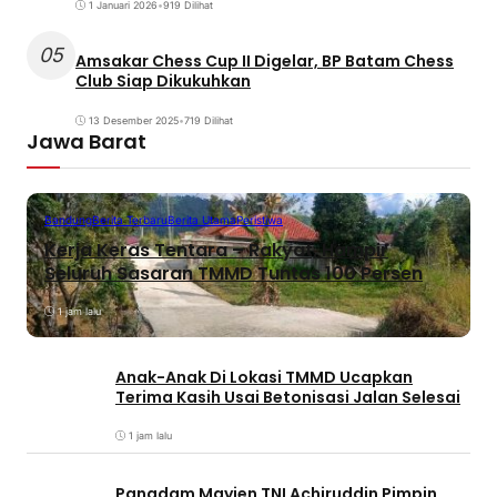
1 Januari 2026
•
919 Dilihat
05
Amsakar Chess Cup II Digelar, BP Batam Chess
Club Siap Dikukuhkan
13 Desember 2025
•
719 Dilihat
Jawa Barat
Bandung
Berita Terbaru
Berita Utama
Peristiwa
Kerja Keras Tentara – Rakyat, Hampir
Seluruh Sasaran TMMD Tuntas 100 Persen
1 jam lalu
Anak-Anak Di Lokasi TMMD Ucapkan
Terima Kasih Usai Betonisasi Jalan Selesai
1 jam lalu
Pangdam Mayjen TNI Achiruddin Pimpin