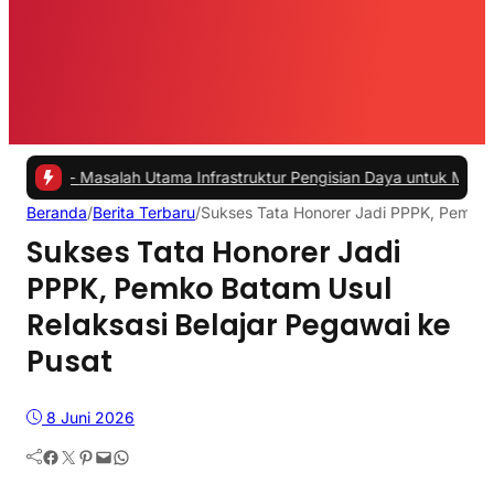
asalah Utama Infrastruktur Pengisian Daya untuk Mobil Listrik yang 
Beranda
/
Berita Terbaru
/
Sukses Tata Honorer Jadi PPPK, Pemko B
Sukses Tata Honorer Jadi
PPPK, Pemko Batam Usul
Relaksasi Belajar Pegawai ke
Pusat
8 Juni 2026
Facebook
Twitter
Pinterest
Mail
WhatsApp