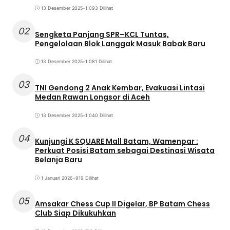
13 Desember 2025
•
1.093 Dilihat
02
Sengketa Panjang SPR–KCL Tuntas,
Pengelolaan Blok Langgak Masuk Babak Baru
13 Desember 2025
•
1.081 Dilihat
03
TNI Gendong 2 Anak Kembar, Evakuasi Lintasi
Medan Rawan Longsor di Aceh
13 Desember 2025
•
1.040 Dilihat
04
Kunjungi K SQUARE Mall Batam, Wamenpar :
Perkuat Posisi Batam sebagai Destinasi Wisata
Belanja Baru
1 Januari 2026
•
919 Dilihat
05
Amsakar Chess Cup II Digelar, BP Batam Chess
Club Siap Dikukuhkan