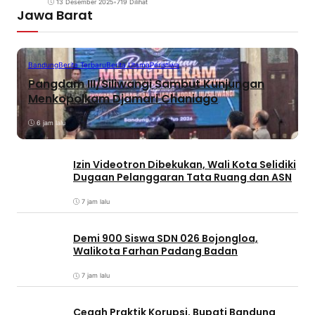
13 Desember 2025
•
719 Dilihat
Jawa Barat
Bandung
Berita Terbaru
Berita Utama
Peristiwa
Pangdam III/Siliwangi Sambut Kunjungan
Menkopolkam Djamari Chaniago
6 jam lalu
Izin Videotron Dibekukan, Wali Kota Selidiki
Dugaan Pelanggaran Tata Ruang dan ASN
7 jam lalu
Demi 900 Siswa SDN 026 Bojongloa,
Walikota Farhan Padang Badan
7 jam lalu
Cegah Praktik Korupsi, Bupati Bandung