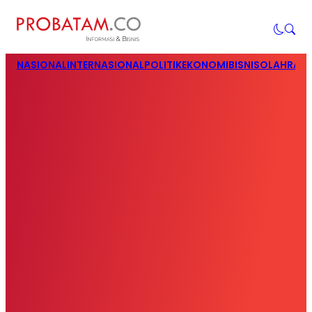
NASIONAL
INTERNASIONAL
POLITIK
EKONOMI
BISNIS
OLAHRAG