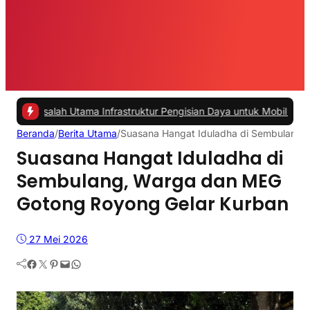
lah Utama Infrastruktur Pengisian Daya untuk Mobil Listrik yang Per
Beranda
/
Berita Utama
/
Suasana Hangat Iduladha di Sembulang,
Suasana Hangat Iduladha di
Sembulang, Warga dan MEG
Gotong Royong Gelar Kurban
27 Mei 2026
Facebook
Twitter
Pinterest
Mail
WhatsApp