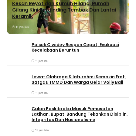
Kesan Reyot dan Kumuh Hilang, Rumah
Gilang Kini Berdinding Tembok Dan Lantai
Keramik
11 jam lalu
Polsek Ciwidey Respon Cepat, Evakuasi
Kecelakaan Beruntun
11 jam lalu
Lewat Olahraga Silaturahmi Semakin Erat,
Satgas TMMD Dan Warga Gelar Volly Ball
11 jam lalu
Calon Paskibraka Masuk Pemusatan
Latihan, Bupati Bandung Tekankan Disiplin,
Integritas Dan Nasionalisme
15 jam lalu