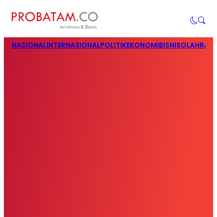
NASIONAL
INTERNASIONAL
POLITIK
EKONOMI
BISNIS
OLAHRAG