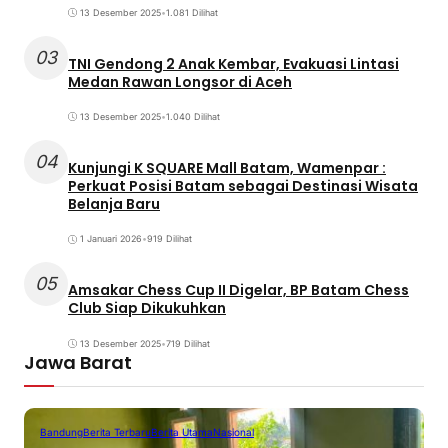
13 Desember 2025
•
1.081 Dilihat
03
TNI Gendong 2 Anak Kembar, Evakuasi Lintasi
Medan Rawan Longsor di Aceh
13 Desember 2025
•
1.040 Dilihat
04
Kunjungi K SQUARE Mall Batam, Wamenpar :
Perkuat Posisi Batam sebagai Destinasi Wisata
Belanja Baru
1 Januari 2026
•
919 Dilihat
05
Amsakar Chess Cup II Digelar, BP Batam Chess
Club Siap Dikukuhkan
13 Desember 2025
•
719 Dilihat
Jawa Barat
Bandung
Berita Terbaru
Berita Utama
Nasional