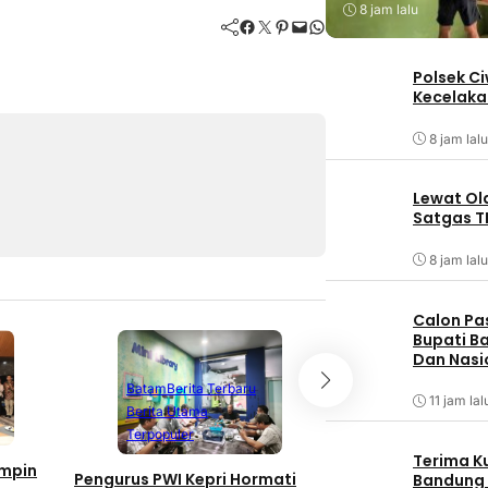
8 jam lalu
Facebook
Twitter
Pinterest
Mail
WhatsApp
Polsek C
Kecelaka
8 jam lalu
Lewat Ol
Satgas T
8 jam lalu
Calon Pa
Bupati Ba
Dan Nasi
Batam
Berita Terbaru
11 jam lal
Berita Utama
Batam
Berita T
Terpopuler
Berita Utama
Terima K
impin
Pengurus PWI Kepri Hormati
Sihumas dan Sitik
Bandung