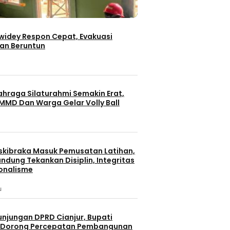
iwidey Respon Cepat, Evakuasi
an Beruntun
ahraga Silaturahmi Semakin Erat,
MMD Dan Warga Gelar Volly Ball
skibraka Masuk Pemusatan Latihan,
Batam
Berita Terbaru
ndung Tekankan Disiplin, Integritas
onalisme
Berita Utama
KEPULAUAN RIAU
Bandu
u
Tanjung Pinang
Berita
erbaru
PWI Dorong Penguatan
Kesan Reyot
unjungan DPRD Cianjur, Bupati
Keterbukaan Informasi pada
Rumah Gilan
 Polresta
 Dorong Percepatan Pembangunan
Forum Konsultasi Publik