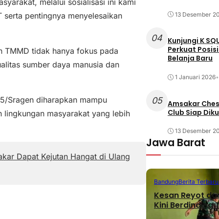
arakat, melalui sosialisasi ini kami
serta pentingnya menyelesaikan
13 Desember 2
04
Kunjungi K SQ
Perkuat Posis
ran TMMD tidak hanya fokus pada
Belanja Baru
ualitas sumber daya manusia dan
1 Januari 2026
•
725/Sragen diharapkan mampu
05
Amsakar Chess
Club Siap Dik
n lingkungan masyarakat yang lebih
13 Desember 2
Jawa Barat
kar Dapat Kejutan Hangat di Ulang
Bandung
Berita Terbaru
Kesan Reyot da
Kini Berdinding