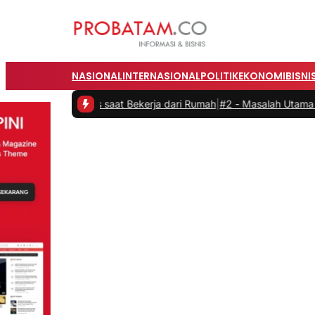
NASIONAL
INTERNASIONAL
POLITIK
EKONOMI
BISNI
vitas saat Bekerja dari Rumah
|
#2 -
Masalah Utama Infrastruktur Pen