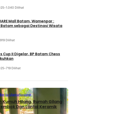
025
•
1.040 Dilihat
UARE Mall Batam, Wamenpar :
i Batam sebagai Destinasi Wisata
919 Dilihat
 Cup II Digelar, BP Batam Chess
ukuhkan
025
•
719 Dilihat
Berita Utama
Nasional
n Kumuh Hilang, Rumah Gilang
 Tembok Dan Lantai Keramik