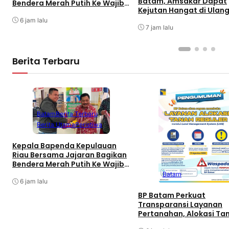
Batam, Amsakar Dapat
Bendera Merah Putih Ke Wajib
Kejutan Hangat di Ulan
Pajak Kendaraan Bermotor di
ke-58
Kantor Samsat
6 jam lalu
7 jam lalu
Berita Terbaru
Batam
Berita Terbaru
Berita Utama
Peristiwa
Kepala Bapenda Kepulauan
Riau Bersama Jajaran Bagikan
Bendera Merah Putih Ke Wajib
Pajak Kendaraan Bermotor di
Batam
Kantor Samsat
6 jam lalu
BP Batam Perkuat
Transparansi Layanan
Pertanahan, Alokasi Ta
Reguler Segera Hadir Me