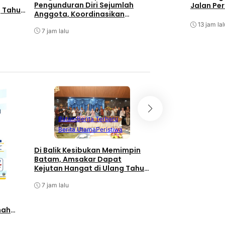
Pengunduran Diri Sejumlah
Barelang Bersiner
Jalan Pe
g Tahun
Anggota, Koordinasikan
Bendera Merah Put
Administrasi dengan PWI Pusat
Pengguna Sepeda
13 jam lal
7 jam lalu
Sambut HUT RI Ke
7 jam lalu
Batam
Berita T
Batam
Berita Terbaru
Berita Utama
Berita Utama
Peristiwa
Terpopuler
Di Balik Kesibukan Memimpin
Pengurus PWI Kepr
Batam, Amsakar Dapat
Pengunduran Diri
Kejutan Hangat di Ulang Tahun
Anggota, Koordin
ke-58
Administrasi den
7 jam lalu
7 jam lalu
nah
lalui