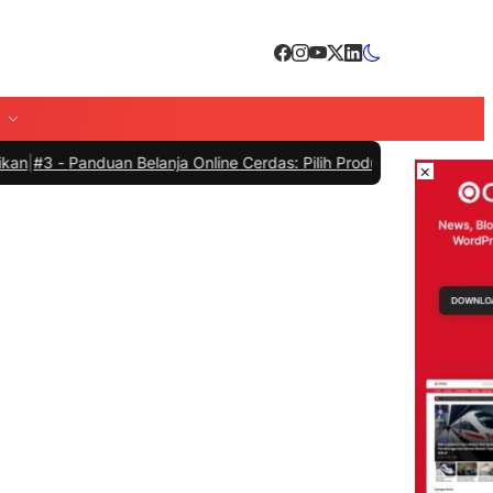
n Belanja Online Cerdas: Pilih Produk dengan Bijak dan Hindari Pen
×