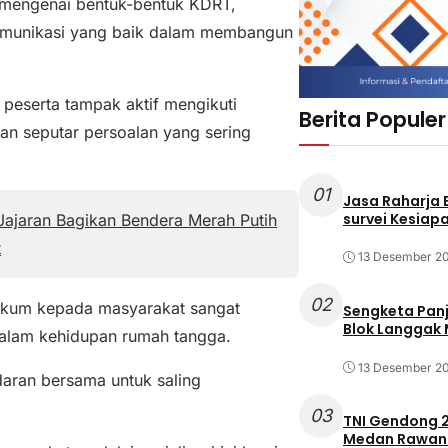
 mengenai bentuk-bentuk KDRT,
omunikasi yang baik dalam membangun
peserta tampak aktif mengikuti
Berita Populer
aan seputar persoalan yang sering
01
Jasa Raharja
survei Kesiapa
ajaran Bagikan Bendera Merah Putih
t
13 Desember 2
02
ukum kepada masyarakat sangat
Sengketa Pan
Blok Langgak
alam kehidupan rumah tangga.
13 Desember 2
aran bersama untuk saling
03
TNI Gendong 2
Medan Rawan 