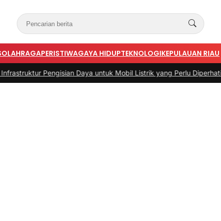
S
OLAHRAGA
PERISTIWA
GAYA HIDUP
TEKNOLOGI
KEPULAUAN RIAU
gisian Daya untuk Mobil Listrik yang Perlu Diperhatikan
|
#3 -
Pandua