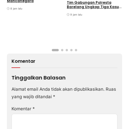
Mancanegara
D
Tim Gabungan Polresta
Barelang Ungkap Tiga Kasus
8 jam lalu
Curanmor
9 jam lalu
Komentar
Tinggalkan Balasan
Alamat email Anda tidak akan dipublikasikan.
Ruas
yang wajib ditandai
*
Komentar
*