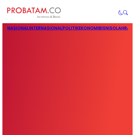
NASIONAL
INTERNASIONAL
POLITIK
EKONOMI
BISNIS
OLAHRAG