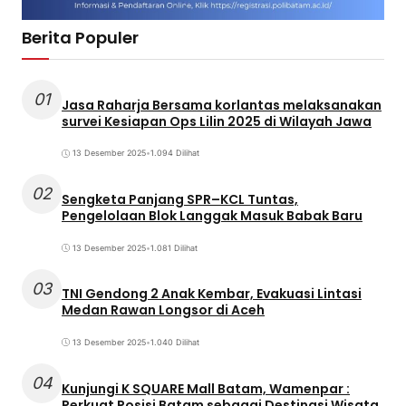
Berita Populer
01
Jasa Raharja Bersama korlantas melaksanakan
survei Kesiapan Ops Lilin 2025 di Wilayah Jawa
13 Desember 2025
•
1.094 Dilihat
02
Sengketa Panjang SPR–KCL Tuntas,
Pengelolaan Blok Langgak Masuk Babak Baru
13 Desember 2025
•
1.081 Dilihat
03
TNI Gendong 2 Anak Kembar, Evakuasi Lintasi
Medan Rawan Longsor di Aceh
13 Desember 2025
•
1.040 Dilihat
04
Kunjungi K SQUARE Mall Batam, Wamenpar :
Perkuat Posisi Batam sebagai Destinasi Wisata