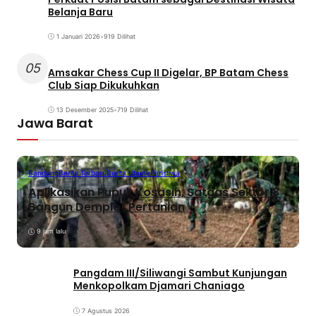
Belanja Baru
1 Januari 2026
•
919 Dilihat
05
Amsakar Chess Cup II Digelar, BP Batam Chess
Club Siap Dikukuhkan
13 Desember 2025
•
719 Dilihat
Jawa Barat
Bandung
Berita Terbaru
Berita Utama
Peristiwa
Aplikasikan Pupuk Kosasih, Satgas Sektor 8
Bangun Demplot Pertanian
9 jam lalu
Pangdam III/Siliwangi Sambut Kunjungan
Menkopolkam Djamari Chaniago
7 Agustus 2026