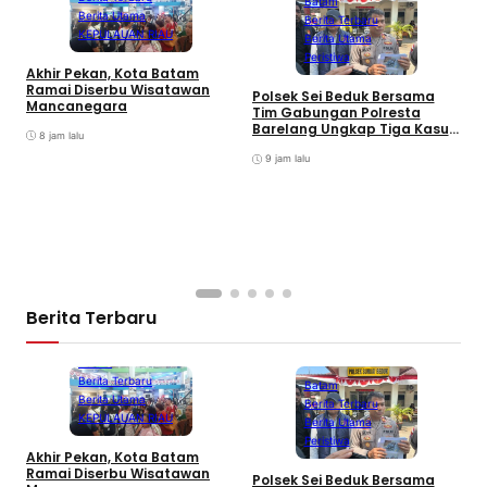
Batam
Berita Utama
Berita Terbaru
KEPULAUAN RIAU
Berita Utama
Peristiwa
Akhir Pekan, Kota Batam
A
Ramai Diserbu Wisatawan
S
Polsek Sei Beduk Bersama
Mancanegara
D
Tim Gabungan Polresta
Barelang Ungkap Tiga Kasus
8 jam lalu
Curanmor
9 jam lalu
Berita Terbaru
Batam
Berita Terbaru
Batam
Berita Utama
Berita Terbaru
KEPULAUAN RIAU
Berita Utama
Peristiwa
Akhir Pekan, Kota Batam
A
Ramai Diserbu Wisatawan
S
Polsek Sei Beduk Bersama