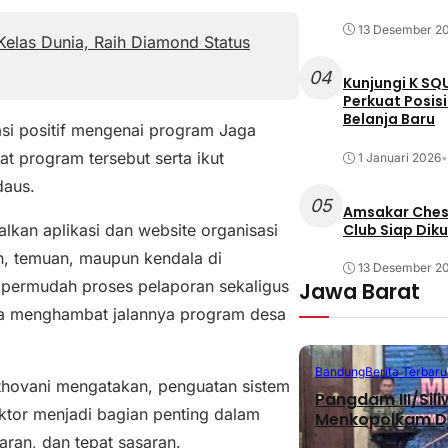
13 Desember 2
elas Dunia, Raih Diamond Status
04
Kunjungi K SQ
Perkuat Posis
Belanja Baru
si positif mengenai program Jaga
program tersebut serta ikut
1 Januari 2026
•
daus.
05
Amsakar Chess
kan aplikasi dan website organisasi
Club Siap Dik
n, temuan, maupun kendala di
13 Desember 2
empermudah proses pelaporan sekaligus
Jawa Barat
npa menghambat jalannya program desa
Bandung
Berita Terbaru
hovani mengatakan, penguatan sistem
Pangdam III/Sil
ektor menjadi bagian penting dalam
Menkopolkam D
aran, dan tepat sasaran.