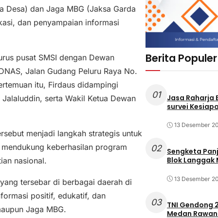
a Desa) dan Jaga MBG (Jaksa Garda
ikasi, dan penyampaian informasi
Berita Populer
urus pusat SMSI dengan Dewan
DNAS, Jalan Gudang Peluru Raya No.
ertemuan itu, Firdaus didampingi
01
Jasa Raharja
 Jalaluddin, serta Wakil Ketua Dewan
survei Kesiapa
13 Desember 2
sebut menjadi langkah strategis untuk
 mendukung keberhasilan program
02
Sengketa Pan
Blok Langgak
ian nasional.
13 Desember 2
yang tersebar di berbagai daerah di
rmasi positif, edukatif, dan
03
TNI Gendong 2
 maupun Jaga MBG.
Medan Rawan 