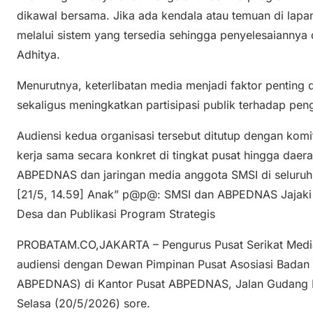
dikawal bersama. Jika ada kendala atau temuan di lap
melalui sistem yang tersedia sehingga penyelesaiannya 
Adhitya.
Menurutnya, keterlibatan media menjadi faktor penting
sekaligus meningkatkan partisipasi publik terhadap p
Audiensi kedua organisasi tersebut ditutup dengan kom
kerja sama secara konkret di tingkat pusat hingga daer
ABPEDNAS dan jaringan media anggota SMSI di seluruh 
[21/5, 14.59] Anak” p@p@: SMSI dan ABPEDNAS Jajaki 
Desa dan Publikasi Program Strategis
PROBATAM.CO,JAKARTA – Pengurus Pusat Serikat Media
audiensi dengan Dewan Pimpinan Pusat Asosiasi Badan
ABPEDNAS) di Kantor Pusat ABPEDNAS, Jalan Gudang Pe
Selasa (20/5/2026) sore.