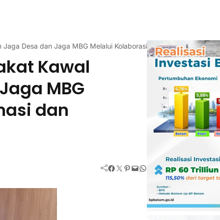
aga Desa dan Jaga MBG Melalui Kolaborasi Informasi dan Pengawa
akat Kawal
 Jaga MBG
masi dan
Facebook
Twitter
Pinterest
Mail
WhatsApp