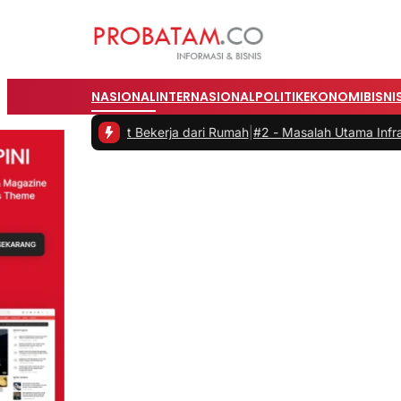
NASIONAL
INTERNASIONAL
POLITIK
EKONOMI
BISNI
tas saat Bekerja dari Rumah
|
#2 -
Masalah Utama Infrastruktur Peng