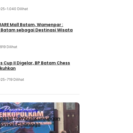
025
•
1.040 Dilihat
UARE Mall Batam, Wamenpar :
i Batam sebagai Destinasi Wisata
919 Dilihat
 Cup II Digelar, BP Batam Chess
ukuhkan
025
•
719 Dilihat
Berita Utama
Peristiwa
iwangi Sambut Kunjungan
jamari Chaniago