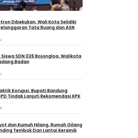
otron Dibekukan, Wali Kota Selidiki
elanggaran Tata Ruang dan ASN
u
 Siswa SDN 026 Bojongloa, Walikota
Padang Badan
u
aktik Korupsi, Bupati Bandung
PD Tindak Lanjuti Rekomendasi KPK
lu
yot dan Kumuh Hilang, Rumah Gilang
dinding Tembok Dan Lantai Keramik