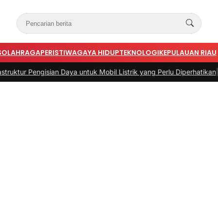
S
OLAHRAGA
PERISTIWA
GAYA HIDUP
TEKNOLOGI
KEPULAUAN RIAU
isian Daya untuk Mobil Listrik yang Perlu Diperhatikan
|
#3 -
Panduan 