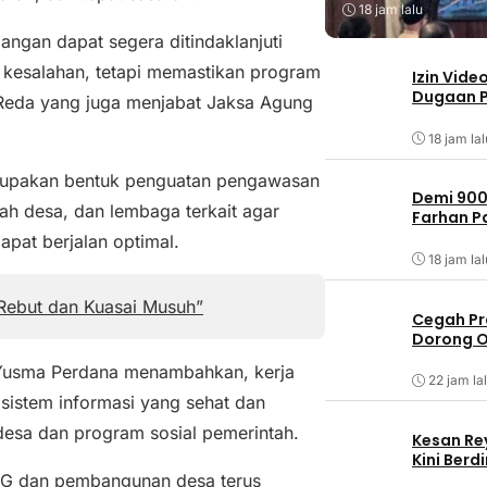
18 jam lalu
pangan dapat segera ditindaklanjuti
 kesalahan, tetapi memastikan program
Izin Vide
Dugaan P
. Reda yang juga menjabat Jaksa Agung
18 jam lal
upakan bentuk penguatan pengawasan
Demi 900
tah desa, dan lembaga terkait agar
Farhan 
pat berjalan optimal.
18 jam lal
 Rebut dan Kuasai Musuh”
Cegah Pr
Dorong O
 Yusma Perdana menambahkan, kerja
22 jam la
stem informasi yang sehat dan
esa dan program sosial pemerintah.
Kesan Re
Kini Ber
BG dan pembangunan desa terus