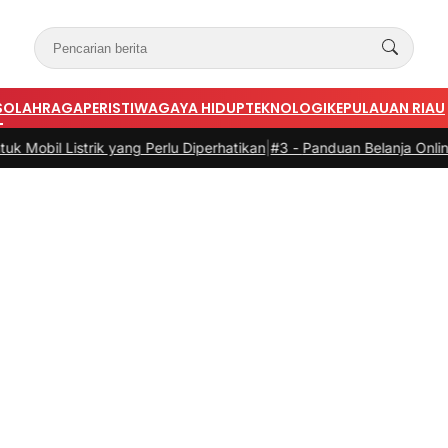
S
OLAHRAGA
PERISTIWA
GAYA HIDUP
TEKNOLOGI
KEPULAUAN RIAU
 yang Perlu Diperhatikan
|
#3 -
Panduan Belanja Online Cerdas: Pilih 