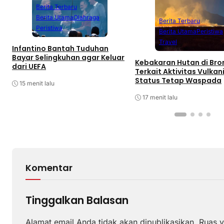
Berita Terbaru
Berita Utama
Olahraga
Berita Terbaru
Peristiwa
Berita Utama
Peristiwa
Travel
Infantino Bantah Tuduhan
Bayar Selingkuhan agar Keluar
Kebakaran Hutan di Br
dari UEFA
Terkait Aktivitas Vulkani
Status Tetap Waspada
15 menit lalu
17 menit lalu
Komentar
Tinggalkan Balasan
Alamat email Anda tidak akan dipublikasikan.
Ruas y