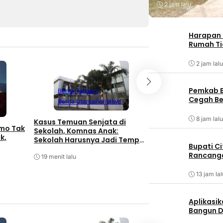
2 jam lalu
Harapan 
Rumah Ti
2 jam lalu
Berita Terbaru
Pemkab B
Berita Terbaru
Berita Utama
P
Cegah Be
Berita Utama
Peristiwa
Geng Motor di Me
8 jam lalu
Bawa Sajam Siang 
Kasus Temuan Senjata di
omo Tak
Berakhir Diringkus 
Sekolah, Komnas Anak:
k,
Sekolah Harusnya Jadi Tempat
Bupati C
21 menit lalu
Aman
Rancanga
19 menit lalu
13 jam lal
Aplikasik
Bangun D