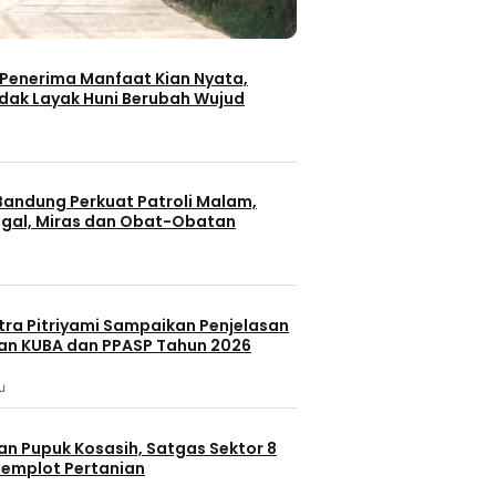
Penerima Manfaat Kian Nyata,
dak Layak Huni Berubah Wujud
Berita 
andung Perkuat Patroli Malam,
Berita Terbaru
eristiwa
Berita
gal, Miras dan Obat-Obatan
Berita Utama
Peristiwa
Transpo
dan Konvoi
Hari,
Pascakebakaran Gedung
Pramono Ali
Polisi
Bapenda, Pramono Pastikan
Kepulauan S
Data Pajak DKI Tetap Aman
itra Pitriyami Sampaikan Penjelasan
Transjakart
n KUBA dan PPASP Tahun 2026
24 menit lalu
26 menit lalu
u
an Pupuk Kosasih, Satgas Sektor 8
emplot Pertanian