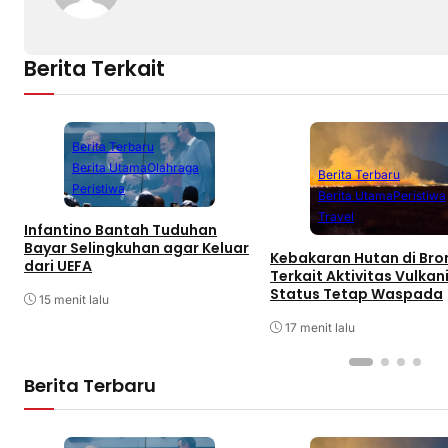
Berita Terkait
Berita Terbaru
Berita Utama
Olahraga
Berita Terbaru
Peristiwa
Berita Utama
Peristiwa
Travel
Infantino Bantah Tuduhan
Bayar Selingkuhan agar Keluar
Kebakaran Hutan di Br
dari UEFA
Terkait Aktivitas Vulkani
Status Tetap Waspada
15 menit lalu
17 menit lalu
Berita Terbaru