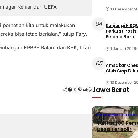
an agar Keluar dari UEFA
13 Desember 2
04
i perhatian kita untuk melakukan
Kunjungi K SQ
Perkuat Posis
reka bisa tetap berjalan,” tutup Fary.
Belanja Baru
ngembangan KPBPB Batam dan KEK, Irfan
1 Januari 2026
•
05
Amsakar Chess
Club Siap Dik
13 Desember 2
Jawa Barat
Facebook
Twitter
Pinterest
Mail
WhatsApp
Bandung
Berita Terbaru
Tuntas 100 Pers
Desa Terisolir