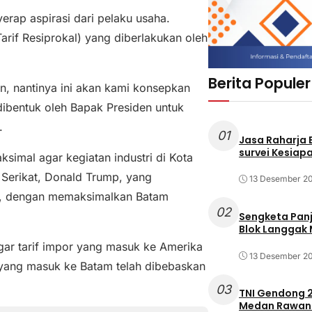
erap aspirasi dari pelaku usaha.
arif Resiprokal) yang diberlakukan oleh
Berita Populer
, nantinya ini akan kami konsepkan
ibentuk oleh Bapak Presiden untuk
.
01
Jasa Raharja
survei Kesiapa
imal agar kegiatan industri di Kota
 Serikat, Donald Trump, yang
13 Desember 2
lah, dengan memaksimalkan Batam
02
Sengketa Pan
Blok Langgak
agar tarif impor yang masuk ke Amerika
13 Desember 2
 yang masuk ke Batam telah dibebaskan
03
TNI Gendong 2
Medan Rawan 