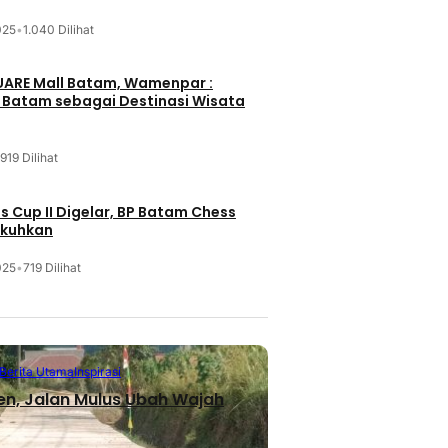
025
•
1.040 Dilihat
UARE Mall Batam, Wamenpar :
i Batam sebagai Destinasi Wisata
919 Dilihat
 Cup II Digelar, BP Batam Chess
ukuhkan
025
•
719 Dilihat
Berita Utama
Inspirasi
en, Jalan Mulus Ubah Wajah