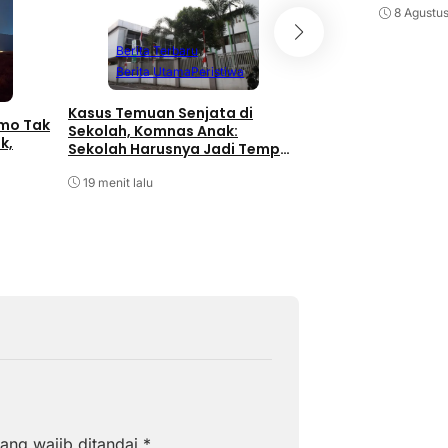
8 Agustu
Berita Terbaru
Berita Terbaru
Berita Utama
P
Berita Utama
Peristiwa
Geng Motor di Me
Bawa Sajam Siang 
Kasus Temuan Senjata di
omo Tak
Berakhir Diringkus 
Sekolah, Komnas Anak:
k,
Sekolah Harusnya Jadi Tempat
21 menit lalu
Aman
19 menit lalu
ang wajib ditandai
*