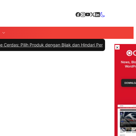
Produk dengan Bijak dan Hindari Penipuan
|
#4 -
Tips Memilih Sepatu
×