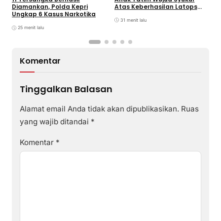
Atas Keberhasilan Latops
Diamankan, Polda Kepri
Terintegrasi dan
Ungkap 6 Kasus Narkotika
Pembaretam Warga
31 menit lalu
Kehormatan Korps Marinir
25 menit lalu
Komentar
Tinggalkan Balasan
Alamat email Anda tidak akan dipublikasikan.
Ruas
yang wajib ditandai
*
Komentar
*