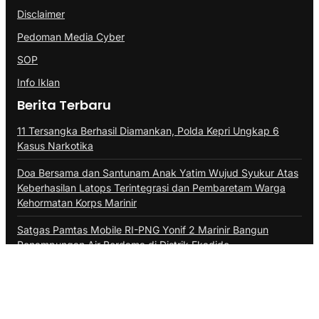
Disclaimer
Pedoman Media Cyber
SOP
Info Iklan
Berita Terbaru
11 Tersangka Berhasil Diamankan, Polda Kepri Ungkap 6
Kasus Narkotika
Doa Bersama dan Santunam Anak Yatim Wujud Syukur Atas
Keberhasilan Latops Terintegrasi dan Pembaretam Warga
Kehormatan Korps Marinir
Satgas Pamtas Mobile RI-PNG Yonif 2 Marinir Bangun
Penampungan Air Berdama di Distrik Ekadide
@Copyright PROBATAM.CO. All Rights Reserved