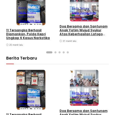
Batam
Berita Terbaru
S
Berita Terbaru
Berita Utama
Lingga
P
Berita Utama
Nasional
P
KEPULAUAN RIAU
d
Doa Bersama dan Santunam
Anak Yatim Wujud Syukur
11 Tersangka Berhasil
Atas Keberhasilan Latops
Diamankan, Polda Kepri
Terintegrasi dan
Ungkap 6 Kasus Narkotika
Pembaretam Warga
31 menit lalu
Kehormatan Korps Marinir
25 menit lalu
Berita Terbaru
Batam
Berita Terbaru
S
Berita Terbaru
Berita Utama
Lingga
P
Berita Utama
Nasional
P
KEPULAUAN RIAU
d
Doa Bersama dan Santunam
Anak Yatim Wujud Syukur
11 Tersangka Berhasil