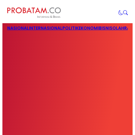
NASIONAL
INTERNASIONAL
POLITIK
EKONOMI
BISNIS
OLAHRAG