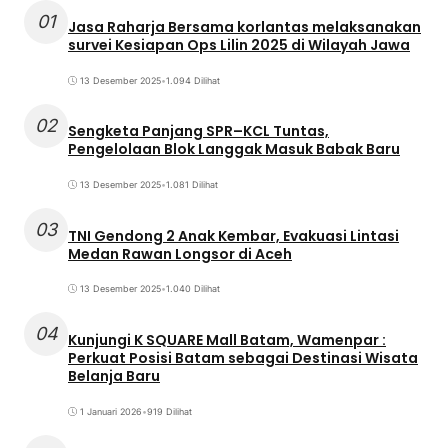
01
Jasa Raharja Bersama korlantas melaksanakan
survei Kesiapan Ops Lilin 2025 di Wilayah Jawa
13 Desember 2025
•
1.094 Dilihat
02
Sengketa Panjang SPR–KCL Tuntas,
Pengelolaan Blok Langgak Masuk Babak Baru
13 Desember 2025
•
1.081 Dilihat
03
TNI Gendong 2 Anak Kembar, Evakuasi Lintasi
Medan Rawan Longsor di Aceh
13 Desember 2025
•
1.040 Dilihat
04
Kunjungi K SQUARE Mall Batam, Wamenpar :
Perkuat Posisi Batam sebagai Destinasi Wisata
Belanja Baru
1 Januari 2026
•
919 Dilihat