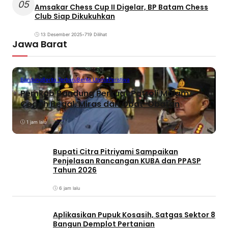
05
Amsakar Chess Cup II Digelar, BP Batam Chess
Club Siap Dikukuhkan
13 Desember 2025
•
719 Dilihat
Jawa Barat
Bandung
Berita Terbaru
Berita Utama
Peristiwa
Pemkab Bandung Perkuat Patroli Malam,
Cegah Begal, Miras dan Obat-Obatan
1 jam lalu
Bupati Citra Pitriyami Sampaikan
Penjelasan Rancangan KUBA dan PPASP
Tahun 2026
6 jam lalu
Aplikasikan Pupuk Kosasih, Satgas Sektor 8
Bangun Demplot Pertanian