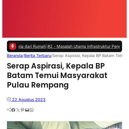
a dari Rumah
|
#2 -
Masalah Utama Infrastruktur Pengisian Daya untuk 
Beranda
/
Berita Terbaru
/
Serap Aspirasi, Kepala BP Batam Temu
Serap Aspirasi, Kepala BP
Batam Temui Masyarakat
Pulau Rempang
22 Agustus 2023
Facebook
Twitter
Pinterest
Mail
WhatsApp