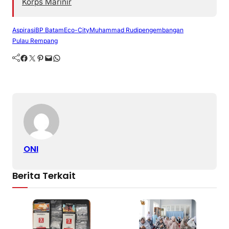
Korps Marinir
Aspirasi
BP Batam
Eco-City
Muhammad Rudi
pengembangan
Pulau Rempang
Facebook
Twitter
Pinterest
Mail
WhatsApp
ONI
Berita Terkait