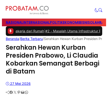
NASIONAL
INTERNASIONAL
POLITIK
EKONOMI
BISNIS
OLAHRAG
ekerja dari Rumah
|
#2 -
Masalah Utama Infrastruktur Pengisian Daya 
Beranda
/
Berita Terbaru
/
Serahkan Hewan Kurban Presiden Prabow
Serahkan Hewan Kurban
Presiden Prabowo, Li Claudia
Kobarkan Semangat Berbagi
di Batam
27 Mei 2026
Facebook
Twitter
Pinterest
Mail
WhatsApp