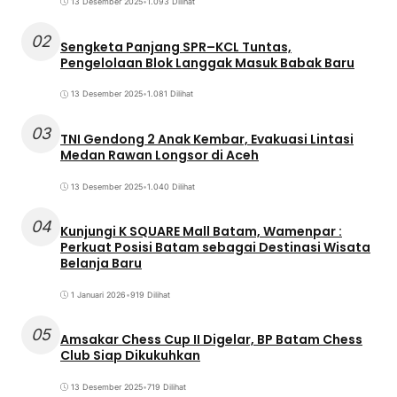
13 Desember 2025
•
1.093 Dilihat
02
Sengketa Panjang SPR–KCL Tuntas,
Pengelolaan Blok Langgak Masuk Babak Baru
13 Desember 2025
•
1.081 Dilihat
03
TNI Gendong 2 Anak Kembar, Evakuasi Lintasi
Medan Rawan Longsor di Aceh
13 Desember 2025
•
1.040 Dilihat
04
Kunjungi K SQUARE Mall Batam, Wamenpar :
Perkuat Posisi Batam sebagai Destinasi Wisata
Belanja Baru
1 Januari 2026
•
919 Dilihat
05
Amsakar Chess Cup II Digelar, BP Batam Chess
Club Siap Dikukuhkan
13 Desember 2025
•
719 Dilihat