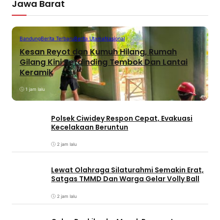
Jawa Barat
Bandung
Berita Terbaru
Berita Utama
Nasional
Kesan Reyot dan Kumuh Hilang, Rumah
Gilang Kini Berdinding Tembok Dan Lantai
Keramik
1 jam lalu
Polsek Ciwidey Respon Cepat, Evakuasi
Kecelakaan Beruntun
2 jam lalu
Lewat Olahraga Silaturahmi Semakin Erat,
Satgas TMMD Dan Warga Gelar Volly Ball
2 jam lalu