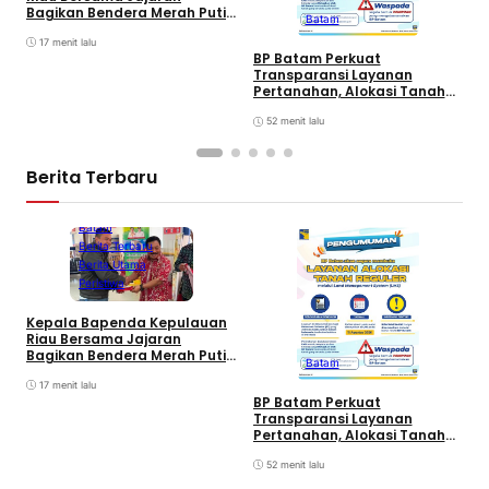
B
Bagikan Bendera Merah Putih
Batam
K
Ke Wajib Pajak Kendaraan
T
Bermotor di Kantor Samsat
17 menit lalu
BP Batam Perkuat
Transparansi Layanan
Pertanahan, Alokasi Tanah
Reguler Segera Hadir Melalui
LMS
52 menit lalu
Berita Terbaru
Batam
Berita Terbaru
Berita Utama
Peristiwa
Kepala Bapenda Kepulauan
D
Riau Bersama Jajaran
B
Bagikan Bendera Merah Putih
Batam
K
Ke Wajib Pajak Kendaraan
T
Bermotor di Kantor Samsat
17 menit lalu
BP Batam Perkuat
Transparansi Layanan
Pertanahan, Alokasi Tanah
Reguler Segera Hadir Melalui
LMS
52 menit lalu