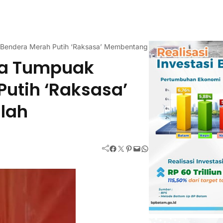
Bendera Merah Putih ‘Raksasa’ Membentang di Bukik Sulah
sa Tumpuak
utih ‘Raksasa’
lah
Facebook
Twitter
Pinterest
Mail
WhatsApp