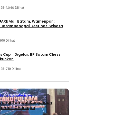
025
•
1.040 Dilihat
UARE Mall Batam, Wamenpar :
i Batam sebagai Destinasi Wisata
919 Dilihat
 Cup II Digelar, BP Batam Chess
ukuhkan
025
•
719 Dilihat
Berita Utama
Peristiwa
iwangi Sambut Kunjungan
jamari Chaniago