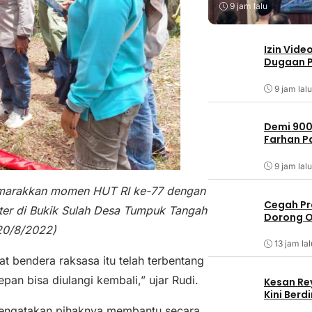
9 jam lalu
Izin Vide
Dugaan P
9 jam lalu
Demi 900
Farhan 
9 jam lalu
emarakkan momen HUT RI ke-77 dengan
Cegah Pr
er di Bukik Sulah Desa Tumpuk Tangah
Dorong O
20/8/2022)
13 jam lal
 bendera raksasa itu telah terbentang
epan bisa diulangi kembali,” ujar Rudi.
Kesan Re
Kini Ber
mengatakan pihaknya membantu secara