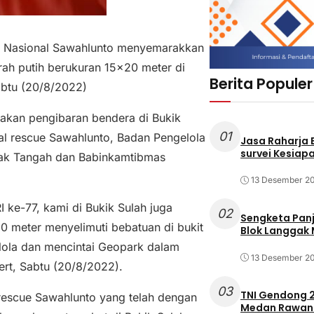
 Nasional Sawahlunto menyemarakkan
h putih berukuran 15×20 meter di
Berita Populer
btu (20/8/2022)
akan pengibaran bendera di Bukik
01
cal rescue Sawahlunto, Badan Pengelola
Jasa Raharja
survei Kesiapa
ak Tangah dan Babinkamtibmas
13 Desember 2
ke-77, kami di Bukik Sulah juga
02
Sengketa Pan
0 meter menyelimuti bebatuan di bukit
Blok Langgak
gelola dan mencintai Geopark dalam
13 Desember 2
rt, Sabtu (20/8/2022).
03
TNI Gendong 2
 rescue Sawahlunto yang telah dengan
Medan Rawan 