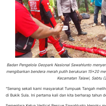
Badan Pengelola Geopark Nasional Sawahlunto meny
mengibarkan bendera merah putih berukuran 15×20 met
Kecamatan Talawi, Sabtu (
“Senang sekali kami masyarakat Tumpuak Tangah melihat
di Bukik Sula. Ini pertama kali dan kita berharap tahun d
Sementara Ketua Vertical Rescue Sawahlunto Hengky 