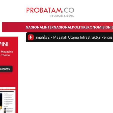
NASIONAL
INTERNASIONAL
POLITIK
EKONOMI
BISNI
umah
|
#2 -
Masalah Utama Infrastruktur Pengisian Daya untuk Mobil Li