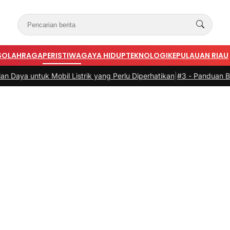
S
OLAHRAGA
PERISTIWA
GAYA HIDUP
TEKNOLOGI
KEPULAUAN RIAU
strik yang Perlu Diperhatikan
|
#3 -
Panduan Belanja Online Cerdas: 