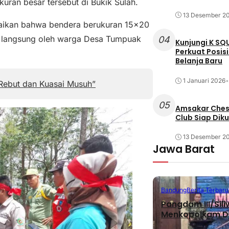
ran besar tersebut di Bukik Sulah.
13 Desember 2
aikan bahwa bendera berukuran 15×20
at langsung oleh warga Desa Tumpuak
04
Kunjungi K SQ
Perkuat Posis
Belanja Baru
1 Januari 2026
•
 Rebut dan Kuasai Musuh”
05
Amsakar Chess
Club Siap Dik
13 Desember 2
Jawa Barat
Bandung
Berita Terbaru
Pangdam III/Sil
Menkopolkam D