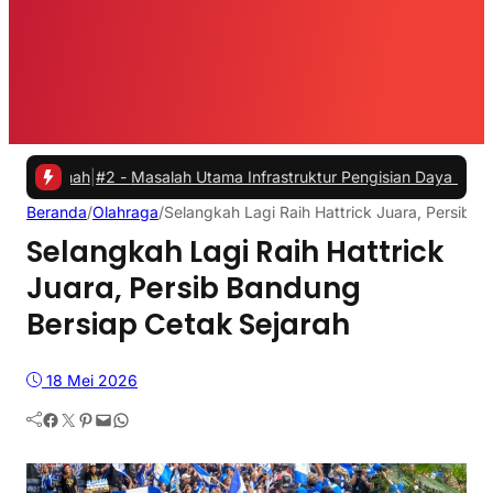
ah
|
#2 -
Masalah Utama Infrastruktur Pengisian Daya untuk Mobil Listr
Beranda
/
Olahraga
/
Selangkah Lagi Raih Hattrick Juara, Persib 
Selangkah Lagi Raih Hattrick
Juara, Persib Bandung
Bersiap Cetak Sejarah
18 Mei 2026
Facebook
Twitter
Pinterest
Mail
WhatsApp