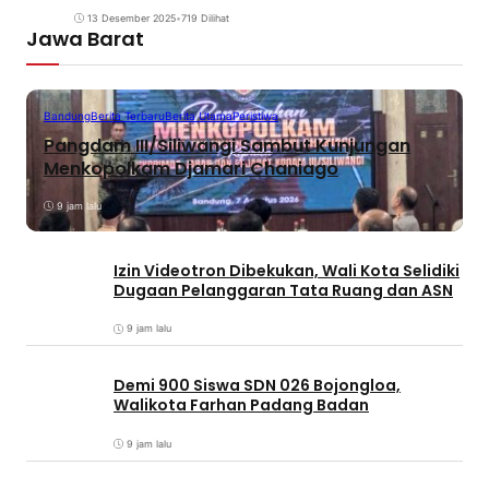
13 Desember 2025
•
719 Dilihat
Jawa Barat
Bandung
Berita Terbaru
Berita Utama
Peristiwa
Pangdam III/Siliwangi Sambut Kunjungan
Menkopolkam Djamari Chaniago
9 jam lalu
Izin Videotron Dibekukan, Wali Kota Selidiki
Dugaan Pelanggaran Tata Ruang dan ASN
9 jam lalu
Demi 900 Siswa SDN 026 Bojongloa,
Walikota Farhan Padang Badan
9 jam lalu