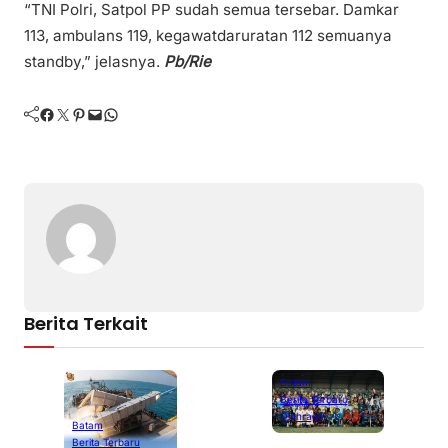
“TNI Polri, Satpol PP sudah semua tersebar. Damkar
113, ambulans 119, kegawatdaruratan 112 semuanya
standby,” jelasnya.
Pb/Rie
Facebook
Twitter
Pinterest
Mail
WhatsApp
Berita Terkait
Batam
Berita Terbaru
Olahraga
Batam
Berita Terbaru