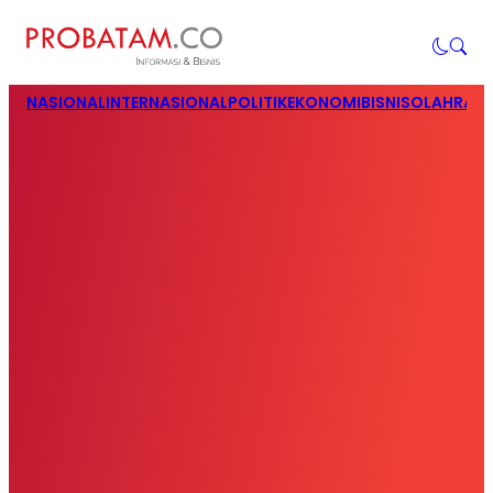
NASIONAL
INTERNASIONAL
POLITIK
EKONOMI
BISNIS
OLAHRAG