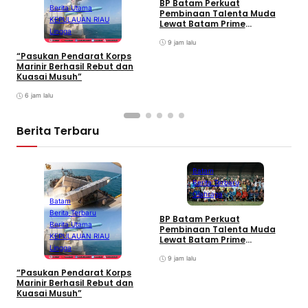
BP Batam Perkuat
P
Berita Utama
Pembinaan Talenta Muda
S
KEPULAUAN RIAU
Lewat Batam Prime
M
Lingga
International Grassroot
C
Football sebagai Festival
9 jam lalu
2026
“Pasukan Pendarat Korps
Marinir Berhasil Rebut dan
Kuasai Musuh”
6 jam lalu
Berita Terbaru
Batam
Berita Terbaru
Olahraga
Batam
Berita Terbaru
BP Batam Perkuat
P
Berita Utama
Pembinaan Talenta Muda
S
KEPULAUAN RIAU
Lewat Batam Prime
M
Lingga
International Grassroot
C
Football sebagai Festival
9 jam lalu
2026
“Pasukan Pendarat Korps
Marinir Berhasil Rebut dan
Kuasai Musuh”