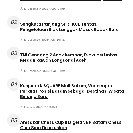
13 Desember 2025
•
1.093 Dilihat
02
Sengketa Panjang SPR–KCL Tuntas,
Pengelolaan Blok Langgak Masuk Babak Baru
13 Desember 2025
•
1.081 Dilihat
03
TNI Gendong 2 Anak Kembar, Evakuasi Lintasi
Medan Rawan Longsor di Aceh
13 Desember 2025
•
1.040 Dilihat
04
Kunjungi K SQUARE Mall Batam, Wamenpar :
Perkuat Posisi Batam sebagai Destinasi Wisata
Belanja Baru
1 Januari 2026
•
919 Dilihat
05
Amsakar Chess Cup II Digelar, BP Batam Chess
Club Siap Dikukuhkan