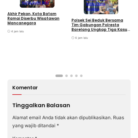
KEPULAUAN RIAU
Berita Utama
Peristiwa
Akhir Pekan, Kota Batam
A
Ramai Diserbu Wisatawan
S
Polsek Sei Beduk Bersama
Mancanegara
D
Tim Gabungan Polresta
Barelang Ungkap Tiga Kasus
4 jam lalu
Curanmor
6 jam lalu
Komentar
Tinggalkan Balasan
Alamat email Anda tidak akan dipublikasikan.
Ruas
yang wajib ditandai
*