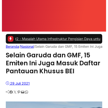
2 -
Masalah Utama Infrastruktur Pengisian Daya untuk Mobil Listrik 
Beranda
/
Nasional
/
Selain Garuda dan GMF, 15 Emiten Ini Juga M
Selain Garuda dan GMF, 15
Emiten Ini Juga Masuk Daftar
Pantauan Khusus BEI
29 Juli 2021
Facebook
Twitter
Pinterest
Mail
WhatsApp