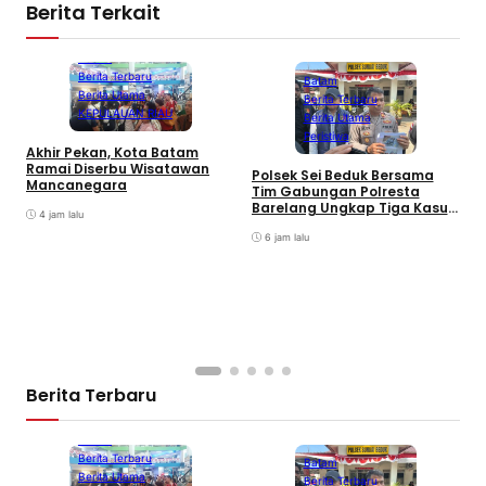
Berita Terkait
Batam
Berita Terbaru
Batam
Berita Utama
Berita Terbaru
KEPULAUAN RIAU
Berita Utama
Peristiwa
Akhir Pekan, Kota Batam
A
Ramai Diserbu Wisatawan
S
Polsek Sei Beduk Bersama
Mancanegara
D
Tim Gabungan Polresta
Barelang Ungkap Tiga Kasus
4 jam lalu
Curanmor
6 jam lalu
Berita Terbaru
Batam
Berita Terbaru
Batam
Berita Utama
Berita Terbaru