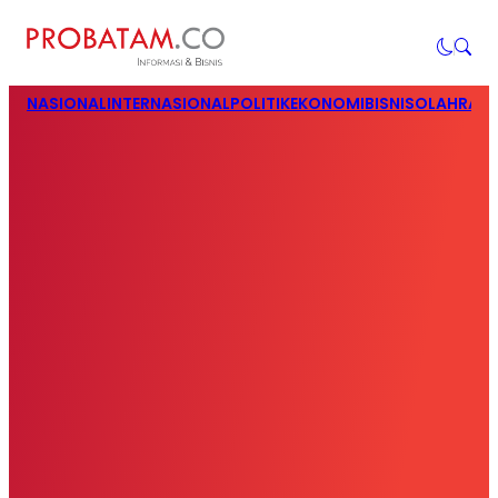
NASIONAL
INTERNASIONAL
POLITIK
EKONOMI
BISNIS
OLAHRAG