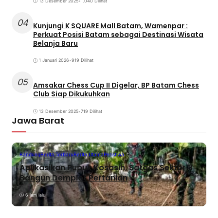
13 Desember 2025
•
1.040 Dilihat
04
Kunjungi K SQUARE Mall Batam, Wamenpar :
Perkuat Posisi Batam sebagai Destinasi Wisata
Belanja Baru
1 Januari 2026
•
919 Dilihat
05
Amsakar Chess Cup II Digelar, BP Batam Chess
Club Siap Dikukuhkan
13 Desember 2025
•
719 Dilihat
Jawa Barat
Bandung
Berita Terbaru
Berita Utama
Peristiwa
Aplikasikan Pupuk Kosasih, Satgas Sektor 8
Bangun Demplot Pertanian
6 jam lalu