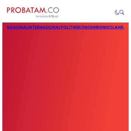
NASIONAL
INTERNASIONAL
POLITIK
EKONOMI
BISNIS
OLAHRAG