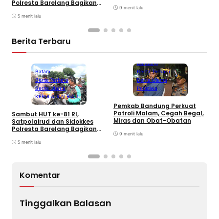
Polresta Barelang Bagikan
9 menit lalu
Sembako dan Bendera Merah
Putih
5 menit lalu
Berita Terbaru
Bandung
Berita Terbaru
Batam
Berita Utama
Berita Terbaru
Peristiwa
Berita Utama
KEPULAUAN RIAU
B
Pemkab Bandung Perkuat
M
Patroli Malam, Cegah Begal,
Sambut HUT ke-81 RI,
T
Miras dan Obat-Obatan
Satpolairud dan Sidokkes
Polresta Barelang Bagikan
9 menit lalu
Sembako dan Bendera Merah
Putih
5 menit lalu
Komentar
Tinggalkan Balasan