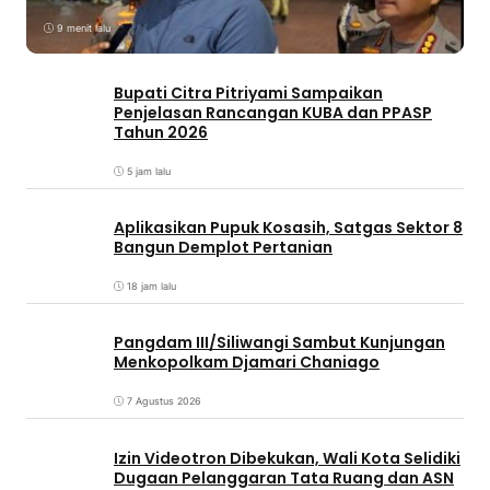
9 menit lalu
Bupati Citra Pitriyami Sampaikan
Penjelasan Rancangan KUBA dan PPASP
Tahun 2026
5 jam lalu
Aplikasikan Pupuk Kosasih, Satgas Sektor 8
Bangun Demplot Pertanian
18 jam lalu
Pangdam III/Siliwangi Sambut Kunjungan
Menkopolkam Djamari Chaniago
7 Agustus 2026
Izin Videotron Dibekukan, Wali Kota Selidiki
Dugaan Pelanggaran Tata Ruang dan ASN