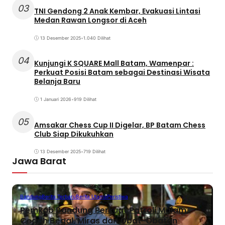
03
TNI Gendong 2 Anak Kembar, Evakuasi Lintasi
Medan Rawan Longsor di Aceh
13 Desember 2025
•
1.040 Dilihat
04
Kunjungi K SQUARE Mall Batam, Wamenpar :
Perkuat Posisi Batam sebagai Destinasi Wisata
Belanja Baru
1 Januari 2026
•
919 Dilihat
05
Amsakar Chess Cup II Digelar, BP Batam Chess
Club Siap Dikukuhkan
13 Desember 2025
•
719 Dilihat
Jawa Barat
Bandung
Berita Terbaru
Berita Utama
Peristiwa
Pemkab Bandung Perkuat Patroli Malam,
Cegah Begal, Miras dan Obat-Obatan