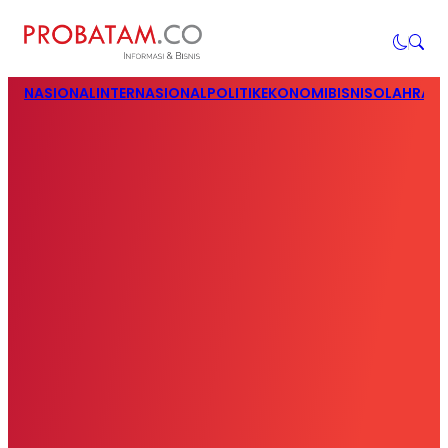
NASIONAL
INTERNASIONAL
POLITIK
EKONOMI
BISNIS
OLAHRAG