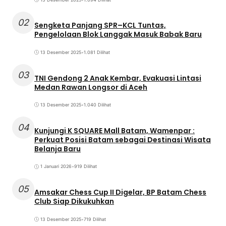
02
Sengketa Panjang SPR–KCL Tuntas,
Pengelolaan Blok Langgak Masuk Babak Baru
13 Desember 2025
•
1.081 Dilihat
03
TNI Gendong 2 Anak Kembar, Evakuasi Lintasi
Medan Rawan Longsor di Aceh
13 Desember 2025
•
1.040 Dilihat
04
Kunjungi K SQUARE Mall Batam, Wamenpar :
Perkuat Posisi Batam sebagai Destinasi Wisata
Belanja Baru
1 Januari 2026
•
919 Dilihat
05
Amsakar Chess Cup II Digelar, BP Batam Chess
Club Siap Dikukuhkan
13 Desember 2025
•
719 Dilihat