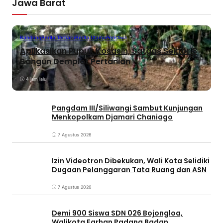
Jawa Barat
Bandung
Berita Terbaru
Berita Utama
Peristiwa
Aplikasikan Pupuk Kosasih, Satgas Sektor 8
Bangun Demplot Pertanian
4 jam lalu
Pangdam III/Siliwangi Sambut Kunjungan
Menkopolkam Djamari Chaniago
7 Agustus 2026
Izin Videotron Dibekukan, Wali Kota Selidiki
Dugaan Pelanggaran Tata Ruang dan ASN
7 Agustus 2026
Demi 900 Siswa SDN 026 Bojongloa,
Walikota Farhan Padang Badan