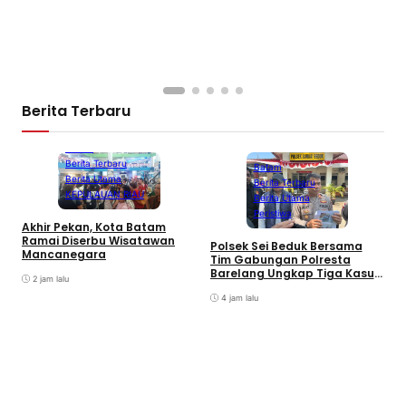
Berita Terbaru
Batam
Berita Terbaru
Batam
Berita Utama
Berita Terbaru
KEPULAUAN RIAU
Berita Utama
Peristiwa
Akhir Pekan, Kota Batam
A
Ramai Diserbu Wisatawan
S
Polsek Sei Beduk Bersama
Mancanegara
D
Tim Gabungan Polresta
Barelang Ungkap Tiga Kasus
2 jam lalu
Curanmor
4 jam lalu