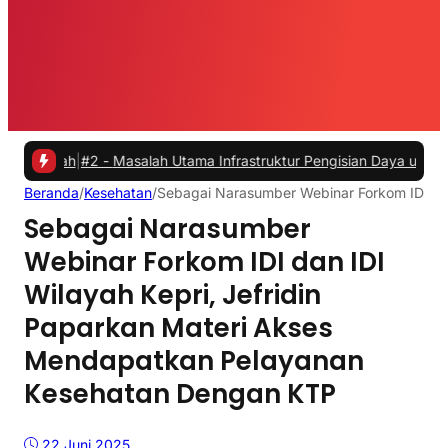
h
|
#2 -
Masalah Utama Infrastruktur Pengisian Daya untuk Mobil Listr
Beranda
/
Kesehatan
/
Sebagai Narasumber Webinar Forkom IDI da
Sebagai Narasumber
Webinar Forkom IDI dan IDI
Wilayah Kepri, Jefridin
Paparkan Materi Akses
Mendapatkan Pelayanan
Kesehatan Dengan KTP
22 Juni 2025