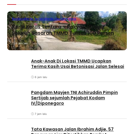
Bandung
Berita Terbaru
Berita Utama
Peristiwa
Kerja Keras Tentara – Rakyat, Hampir
Seluruh Sasaran TMMD Tuntas 100 Persen
6 jam lalu
Anak-Anak Di Lokasi TMMD Ucapkan
Terima Kasih Usai Betonisasi Jalan Selesai
6 jam lalu
Pangdam Mayjen TNI Achiruddin Pimpin
Sertijab sejumlah Pejabat Kodam
IV/Diponegoro
7 jam lalu
Tata Kawasan Jalan Ibrahim Adjie, 57