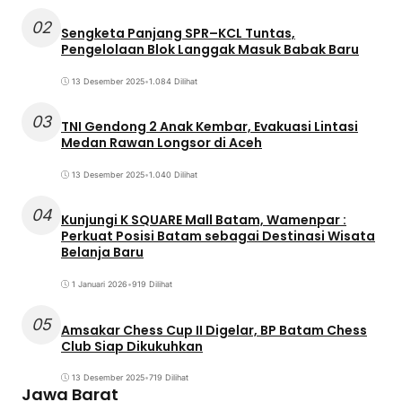
02
Sengketa Panjang SPR–KCL Tuntas,
Pengelolaan Blok Langgak Masuk Babak Baru
13 Desember 2025
•
1.084 Dilihat
03
TNI Gendong 2 Anak Kembar, Evakuasi Lintasi
Medan Rawan Longsor di Aceh
13 Desember 2025
•
1.040 Dilihat
04
Kunjungi K SQUARE Mall Batam, Wamenpar :
Perkuat Posisi Batam sebagai Destinasi Wisata
Belanja Baru
1 Januari 2026
•
919 Dilihat
05
Amsakar Chess Cup II Digelar, BP Batam Chess
Club Siap Dikukuhkan
13 Desember 2025
•
719 Dilihat
Jawa Barat