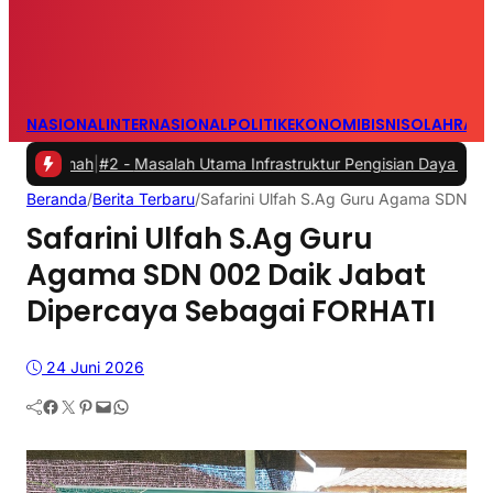
NASIONAL
INTERNASIONAL
POLITIK
EKONOMI
BISNIS
OLAHRAG
h
|
#2 -
Masalah Utama Infrastruktur Pengisian Daya untuk Mobil Listr
Beranda
/
Berita Terbaru
/
Safarini Ulfah S.Ag Guru Agama SDN 0
Safarini Ulfah S.Ag Guru
Agama SDN 002 Daik Jabat
Dipercaya Sebagai FORHATI
24 Juni 2026
Facebook
Twitter
Pinterest
Mail
WhatsApp