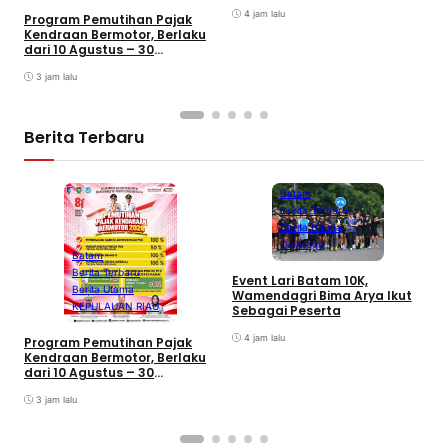
4 jam lalu
Program Pemutihan Pajak
Kendraan Bermotor, Berlaku
dari 10 Agustus – 30
September 2026
3 jam lalu
Berita Terbaru
Batam
Berita Terbaru
Berita Utama
Olahraga
Batam
Berita Terbaru
B
Event Lari Batam 10K,
Berita Utama
F
Wamendagri Bima Arya Ikut
S
KEPULAUAN RIAU
Sebagai Peserta
I
4 jam lalu
Program Pemutihan Pajak
Kendraan Bermotor, Berlaku
dari 10 Agustus – 30
September 2026
3 jam lalu