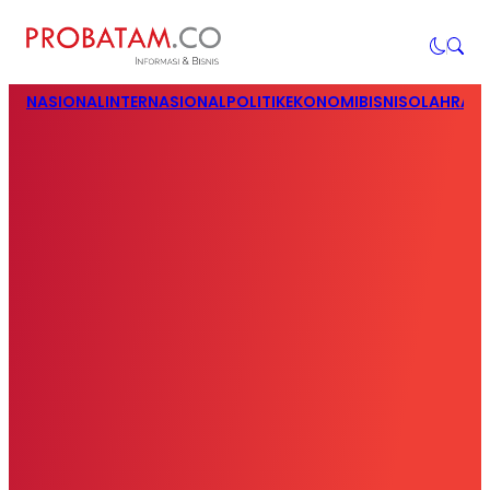
NASIONAL
INTERNASIONAL
POLITIK
EKONOMI
BISNIS
OLAHRAG