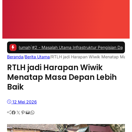
Rumah
|
#2 -
Masalah Utama Infrastruktur Pengisian Daya untuk Mobil L
Beranda
/
Berita Utama
/
RTLH jadi Harapan Wiwik Menatap Masa 
RTLH jadi Harapan Wiwik
Menatap Masa Depan Lebih
Baik
12 Mei 2026
Facebook
Twitter
Pinterest
Mail
WhatsApp