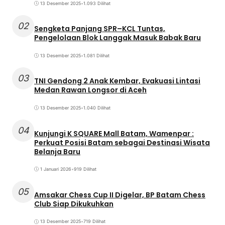
13 Desember 2025
•
1.093 Dilihat
02
Sengketa Panjang SPR–KCL Tuntas,
Pengelolaan Blok Langgak Masuk Babak Baru
13 Desember 2025
•
1.081 Dilihat
03
TNI Gendong 2 Anak Kembar, Evakuasi Lintasi
Medan Rawan Longsor di Aceh
13 Desember 2025
•
1.040 Dilihat
04
Kunjungi K SQUARE Mall Batam, Wamenpar :
Perkuat Posisi Batam sebagai Destinasi Wisata
Belanja Baru
1 Januari 2026
•
919 Dilihat
05
Amsakar Chess Cup II Digelar, BP Batam Chess
Club Siap Dikukuhkan
13 Desember 2025
•
719 Dilihat