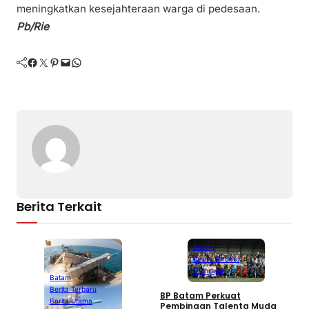
meningkatkan kesejahteraan warga di pedesaan.
Pb/Rie
Facebook
Twitter
Pinterest
Mail
WhatsApp
Berita Terkait
Batam
Berita Terbaru
Olahraga
Batam
Berita Terbaru
BP Batam Perkuat
P
Berita Utama
Pembinaan Talenta Muda
S