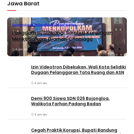
Jawa Barat
Bandung
Berita Terbaru
Berita Utama
Peristiwa
Pangdam III/Siliwangi Sambut Kunjungan
Menkopolkam Djamari Chaniago
6 jam lalu
Izin Videotron Dibekukan, Wali Kota Selidiki
Dugaan Pelanggaran Tata Ruang dan ASN
6 jam lalu
Demi 900 Siswa SDN 026 Bojongloa,
Walikota Farhan Padang Badan
6 jam lalu
Cegah Praktik Korupsi, Bupati Bandung