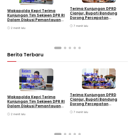
S
Terima Kunjungan DPRD
Wakapolda Kepri Terima
4
Cianjur, Bupati Bandung
Kunjungan Tim Sekjeen DPR RI
G
Dorong Percepatan
Dalam Diskusi Pemantauan
Pembangunan Jalan
Pelaksanaan UU
Perbatasan
7 menit lalu
Keimigrasian
2 menit lalu
Berita Terbaru
Batam
Bandung
Berita Terbaru
Berita Terbaru
Berita Utama
Berita Utama
Politik
Peristiwa
S
Terima Kunjungan DPRD
Wakapolda Kepri Terima
4
Cianjur, Bupati Bandung
Kunjungan Tim Sekjeen DPR RI
G
Dorong Percepatan
Dalam Diskusi Pemantauan
Pembangunan Jalan
Pelaksanaan UU
Perbatasan
7 menit lalu
Keimigrasian
2 menit lalu