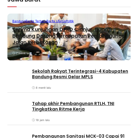
Bandung
Berita Terbaru
Berita Utama
Politik
Terima Kunjungan DPRD Cianjur, Bupati
Bandung Dorong Percepatan Pembangunan
Jalan Perbatasan
7 menit lalu
Sekolah Rakyat Terintegrasi-4 Kabupaten
Bandung Resmi Gelar MPLS
8 menit lalu
Tahap akhir Pembangunan RTLH, TNI
Tingkatkan Ritme Kerja
18 jam lalu
Pembangunan Sanitasi MCK-03 Capai 91