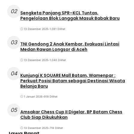
02
Sengketa Panjang SPR–KCL Tuntas,
Pengelolaan Blok Langgak Masuk Babak Baru
13 Desember 2025
•
1.081 Dilihat
03
TNI Gendong 2 Anak Kembar, Evakuasi Lintasi
Medan Rawan Longsor di Aceh
13 Desember 2025
•
1.040 Dilihat
04
Kunjungi K SQUARE Mall Batam, Wamenpar :
Perkuat Posisi Batam sebagai Destinasi Wisata
Belanja Baru
1 Januari 2026
•
918 Dilihat
05
Amsakar Chess Cup II Digelar, BP Batam Chess
Club Siap Dikukuhkan
13 Desember 2025
•
719 Dilihat
Jawa Barat