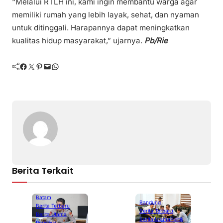
“Melalui RTLH ini, kami ingin membantu warga agar
memiliki rumah yang lebih layak, sehat, dan nyaman
untuk ditinggali. Harapannya dapat meningkatkan
kualitas hidup masyarakat,” ujarnya.
Pb/Rie
Facebook
Twitter
Pinterest
Mail
WhatsApp
Berita Terkait
Batam
Bandung
Berita Terbaru
Berita Terbaru
Berita Utama
Berita Utama
Politik
Peristiwa