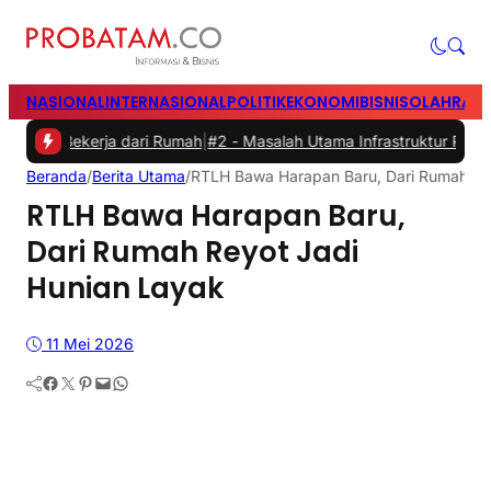
NASIONAL
INTERNASIONAL
POLITIK
EKONOMI
BISNIS
OLAHRAG
 Bekerja dari Rumah
|
#2 -
Masalah Utama Infrastruktur Pengisian Day
Beranda
/
Berita Utama
/
RTLH Bawa Harapan Baru, Dari Rumah Re
RTLH Bawa Harapan Baru,
Dari Rumah Reyot Jadi
Hunian Layak
11 Mei 2026
Facebook
Twitter
Pinterest
Mail
WhatsApp