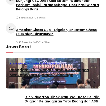
Kunjungi K SQUARE Mall Batam, Wamenpar :
Perkuat Posisi Batam sebagai Destinasi Wisata
Belanja Baru
1 Januari 2026
•
919 Dilihat
05
Amsakar Chess Cup II Digelar, BP Batam Chess
Club Siap Dikukuhkan
13 Desember 2025
•
719 Dilihat
Jawa Barat
Bandung
Berita Terbaru
Berita Utama
Peristiwa
Pangdam III/Siliwangi Sambut Kunjungan
Menkopolkam Djamari Chaniago
11 jam lalu
Izin Videotron Dibekukan, Wali Kota Selidiki
Dugaan Pelanggaran Tata Ruang dan ASN