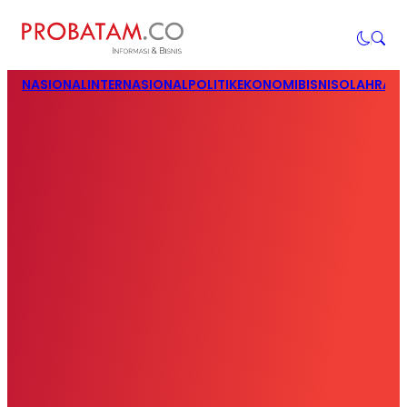
NASIONAL
INTERNASIONAL
POLITIK
EKONOMI
BISNIS
OLAHRAG