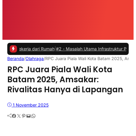
kerja dari Rumah
|
#2 -
Masalah Utama Infrastruktur Pengisian Daya un
Beranda
/
Olahraga
/
RPC Juara Piala Wali Kota Batam 2025, Amsak
RPC Juara Piala Wali Kota
Batam 2025, Amsakar:
Rivalitas Hanya di Lapangan
1 November 2025
Facebook
Twitter
Pinterest
Mail
WhatsApp