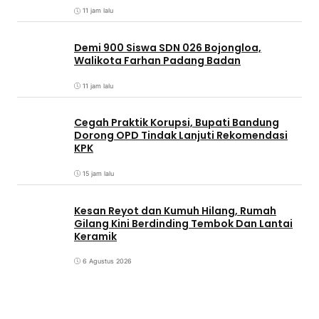
11 jam lalu
Demi 900 Siswa SDN 026 Bojongloa,
Walikota Farhan Padang Badan
11 jam lalu
Cegah Praktik Korupsi, Bupati Bandung
Dorong OPD Tindak Lanjuti Rekomendasi
KPK
15 jam lalu
Kesan Reyot dan Kumuh Hilang, Rumah
Gilang Kini Berdinding Tembok Dan Lantai
Keramik
6 Agustus 2026