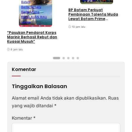
Batam
Berita Terbaru
BP Batam Perkuat
P
Berita Utama
Pembinaan Talenta Muda
S
KEPULAUAN RIAU
Lewat Batam Prime
M
Lingga
International Grassroot
C
Football sebagai Festival
10 jam lalu
2026
“Pasukan Pendarat Korps
Marinir Berhasil Rebut dan
Kuasai Musuh”
8 jam lalu
Komentar
Tinggalkan Balasan
Alamat email Anda tidak akan dipublikasikan.
Ruas
yang wajib ditandai
*
Komentar
*