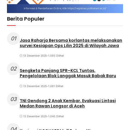
Berita Populer
01
Jasa Raharja Bersama korlantas melaksanakan
survei Kesiapan Ops Lilin 2025 di Wilayah Jawa
13 Desember 2025
•
1.093 Dilihat
02
Sengketa Panjang SPR–KCL Tuntas,
Pengelolaan Blok Langgak Masuk Babak Baru
13 Desember 2025
•
1.081 Dilihat
03
TNI Gendong 2 Anak Kembar, Evakuasi Lintasi
Medan Rawan Longsor di Aceh
13 Desember 2025
•
1.040 Dilihat
04