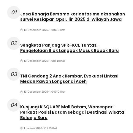
01
Jasa Raharja Bersama korlantas melaksanakan
survei Kesiapan Ops Lilin 2025 di Wilayah Jawa
13 Desember 2025
•
1.094 Dilihat
02
Sengketa Panjang SPR–KCL Tuntas,
Pengelolaan Blok Langgak Masuk Babak Baru
13 Desember 2025
•
1.081 Dilihat
03
TNI Gendong 2 Anak Kembar, Evakuasi Lintasi
Medan Rawan Longsor di Aceh
13 Desember 2025
•
1.040 Dilihat
04
Kunjungi K SQUARE Mall Batam, Wamenpar :
Perkuat Posisi Batam sebagai Destinasi Wisata
Belanja Baru
1 Januari 2026
•
919 Dilihat