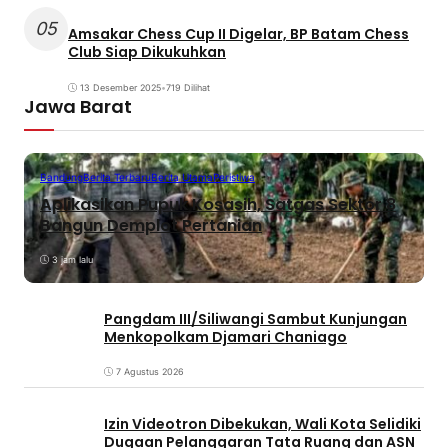
05
Amsakar Chess Cup II Digelar, BP Batam Chess
Club Siap Dikukuhkan
13 Desember 2025
•
719 Dilihat
Jawa Barat
Bandung
Berita Terbaru
Berita Utama
Peristiwa
Aplikasikan Pupuk Kosasih, Satgas Sektor 8
Bangun Demplot Pertanian
3 jam lalu
Pangdam III/Siliwangi Sambut Kunjungan
Menkopolkam Djamari Chaniago
7 Agustus 2026
Izin Videotron Dibekukan, Wali Kota Selidiki
Dugaan Pelanggaran Tata Ruang dan ASN