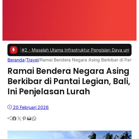
#2 -
Masalah Utama Infrastruktur Pengisian Daya untuk Mobil Listrik
Beranda
/
Travel
/
Ramai Bendera Negara Asing Berkibar di Pantai Le
Ramai Bendera Negara Asing
Berkibar di Pantai Legian, Bali,
Ini Penjelasan Lurah
20 Februari 2026
Facebook
Twitter
Pinterest
Mail
WhatsApp