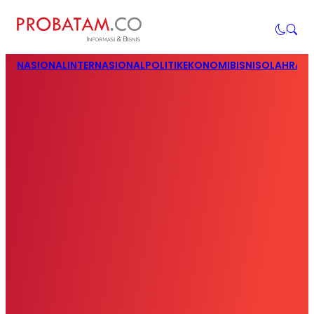
NASIONAL
INTERNASIONAL
POLITIK
EKONOMI
BISNIS
OLAHRAG