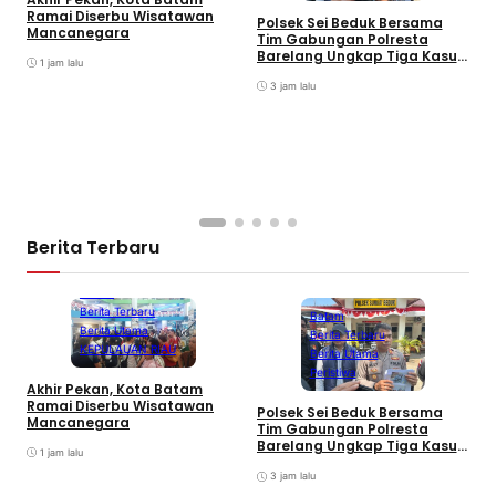
A
Ramai Diserbu Wisatawan
S
Polsek Sei Beduk Bersama
Mancanegara
D
Tim Gabungan Polresta
Barelang Ungkap Tiga Kasus
1 jam lalu
Curanmor
3 jam lalu
Berita Terbaru
Batam
Berita Terbaru
Batam
Berita Utama
Berita Terbaru
KEPULAUAN RIAU
Berita Utama
Peristiwa
Akhir Pekan, Kota Batam
A
Ramai Diserbu Wisatawan
S
Polsek Sei Beduk Bersama
Mancanegara
D
Tim Gabungan Polresta
Barelang Ungkap Tiga Kasus
1 jam lalu
Curanmor
3 jam lalu