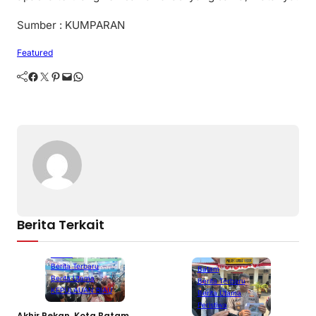
Sumber : KUMPARAN
Featured
Facebook
Twitter
Pinterest
Mail
WhatsApp
Berita Terkait
Batam
Berita Terbaru
Batam
Berita Utama
Berita Terbaru
KEPULAUAN RIAU
Berita Utama
Peristiwa
Akhir Pekan, Kota Batam