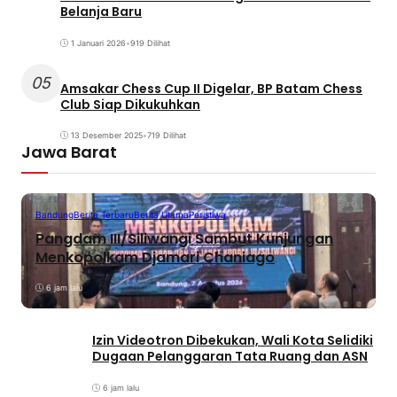
Belanja Baru
1 Januari 2026
•
919 Dilihat
05
Amsakar Chess Cup II Digelar, BP Batam Chess
Club Siap Dikukuhkan
13 Desember 2025
•
719 Dilihat
Jawa Barat
Bandung
Berita Terbaru
Berita Utama
Peristiwa
Pangdam III/Siliwangi Sambut Kunjungan
Menkopolkam Djamari Chaniago
6 jam lalu
Izin Videotron Dibekukan, Wali Kota Selidiki
Dugaan Pelanggaran Tata Ruang dan ASN
6 jam lalu