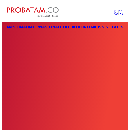
NASIONAL
INTERNASIONAL
POLITIK
EKONOMI
BISNIS
OLAHRAG