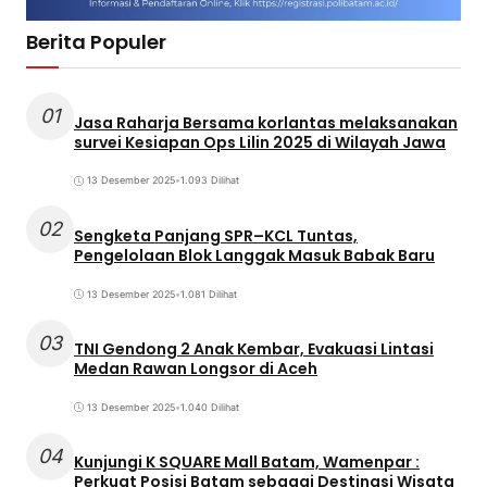
Berita Populer
01
Jasa Raharja Bersama korlantas melaksanakan
survei Kesiapan Ops Lilin 2025 di Wilayah Jawa
13 Desember 2025
•
1.093 Dilihat
02
Sengketa Panjang SPR–KCL Tuntas,
Pengelolaan Blok Langgak Masuk Babak Baru
13 Desember 2025
•
1.081 Dilihat
03
TNI Gendong 2 Anak Kembar, Evakuasi Lintasi
Medan Rawan Longsor di Aceh
13 Desember 2025
•
1.040 Dilihat
04
Kunjungi K SQUARE Mall Batam, Wamenpar :
Perkuat Posisi Batam sebagai Destinasi Wisata