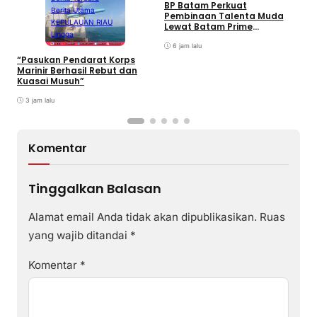
BP Batam Perkuat
P
Berita Utama
Pembinaan Talenta Muda
S
KEPULAUAN RIAU
Lewat Batam Prime
M
Lingga
International Grassroot
C
Football sebagai Festival
6 jam lalu
2026
“Pasukan Pendarat Korps
Marinir Berhasil Rebut dan
Kuasai Musuh”
3 jam lalu
Komentar
Tinggalkan Balasan
Alamat email Anda tidak akan dipublikasikan.
Ruas
yang wajib ditandai
*
Komentar
*