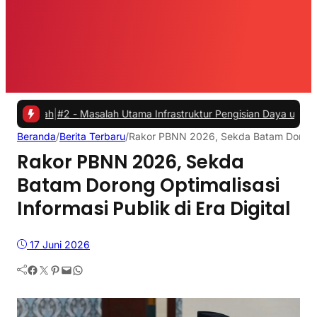
#2 -
Masalah Utama Infrastruktur Pengisian Daya untuk Mobil Listrik
Beranda
/
Berita Terbaru
/
Rakor PBNN 2026, Sekda Batam Dorong Op
Rakor PBNN 2026, Sekda
Batam Dorong Optimalisasi
Informasi Publik di Era Digital
17 Juni 2026
Facebook
Twitter
Pinterest
Mail
WhatsApp