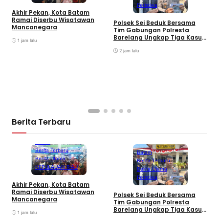
Peristiwa
Akhir Pekan, Kota Batam
A
Ramai Diserbu Wisatawan
S
Polsek Sei Beduk Bersama
Mancanegara
D
Tim Gabungan Polresta
Barelang Ungkap Tiga Kasus
1 jam lalu
Curanmor
2 jam lalu
Berita Terbaru
Batam
Berita Terbaru
Batam
Berita Utama
Berita Terbaru
KEPULAUAN RIAU
Berita Utama
Peristiwa
Akhir Pekan, Kota Batam
A
Ramai Diserbu Wisatawan
S
Polsek Sei Beduk Bersama
Mancanegara
D
Tim Gabungan Polresta
Barelang Ungkap Tiga Kasus
1 jam lalu
Curanmor