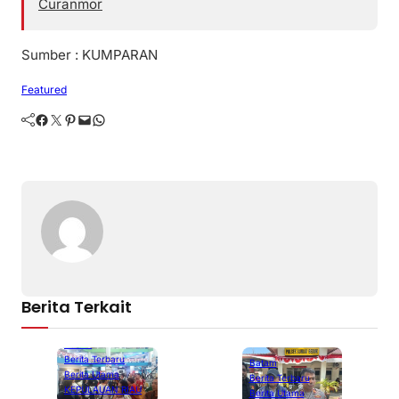
Curanmor
Sumber : KUMPARAN
Featured
Facebook
Twitter
Pinterest
Mail
WhatsApp
Berita Terkait
Batam
Berita Terbaru
Batam
Berita Utama
Berita Terbaru
KEPULAUAN RIAU
Berita Utama