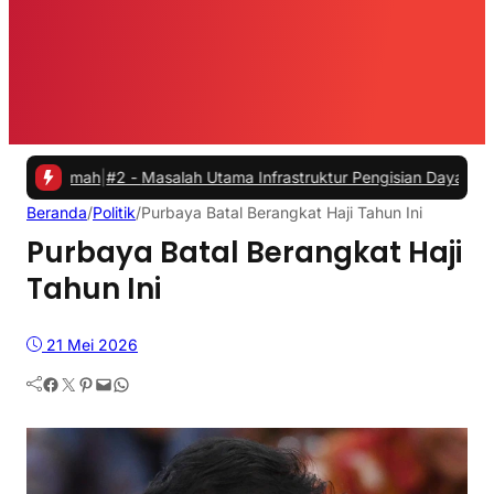
mah
|
#2 -
Masalah Utama Infrastruktur Pengisian Daya untuk Mobil Lis
Beranda
/
Politik
/
Purbaya Batal Berangkat Haji Tahun Ini
Purbaya Batal Berangkat Haji
Tahun Ini
21 Mei 2026
Facebook
Twitter
Pinterest
Mail
WhatsApp