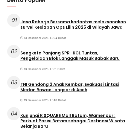
01
Jasa Raharja Bersama korlantas melaksanakan
survei Kesiapan Ops Lilin 2025 di Wilayah Jawa
13 Desember 2025
•
1.094 Dilihat
02
Sengketa Panjang SPR–KCL Tuntas,
Pengelolaan Blok Langgak Masuk Babak Baru
13 Desember 2025
•
1.081 Dilihat
03
TNI Gendong 2 Anak Kembar, Evakuasi Lintasi
Medan Rawan Longsor di Aceh
13 Desember 2025
•
1.040 Dilihat
04
Kunjungi K SQUARE Mall Batam, Wamenpar :
Perkuat Posisi Batam sebagai Destinasi Wisata
Belanja Baru