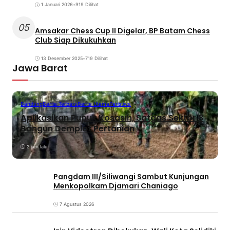
1 Januari 2026
•
919 Dilihat
05
Amsakar Chess Cup II Digelar, BP Batam Chess
Club Siap Dikukuhkan
13 Desember 2025
•
719 Dilihat
Jawa Barat
Bandung
Berita Terbaru
Berita Utama
Peristiwa
Aplikasikan Pupuk Kosasih, Satgas Sektor 8
Bangun Demplot Pertanian
2 jam lalu
Pangdam III/Siliwangi Sambut Kunjungan
Menkopolkam Djamari Chaniago
7 Agustus 2026