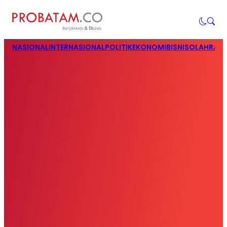
NASIONAL
INTERNASIONAL
POLITIK
EKONOMI
BISNIS
OLAHRAG