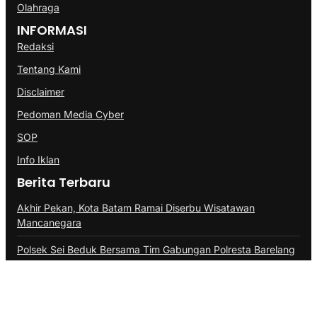
Olahraga
INFORMASI
Redaksi
Tentang Kami
Disclaimer
Pedoman Media Cyber
SOP
Info Iklan
Berita Terbaru
Akhir Pekan, Kota Batam Ramai Diserbu Wisatawan
Mancanegara
Polsek Sei Beduk Bersama Tim Gabungan Polresta Barelang
Ungkap Tiga Kasus Curanmor
Aplikasikan Pupuk Kosasih, Satgas Sektor 8 Bangun
Demplot Pertanian