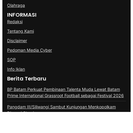
Olahraga
INFORMASI
Redaksi
Tentang Kami
Disclaimer
Pedoman Media Cyber
SOP
Info Iklan
Berita Terbaru
BP Batam Perkuat Pembinaan Talenta Muda Lewat Batam
Prime International Grassroot Football sebagai Festival 2026
Pangdam III/Siliwangi Sambut Kunjungan Menkopolkam
Djamari Chaniago
Bukan Hanya Soal Pembangunan, TNI Merajut Kebersamaan
Di Desa Watuduwur