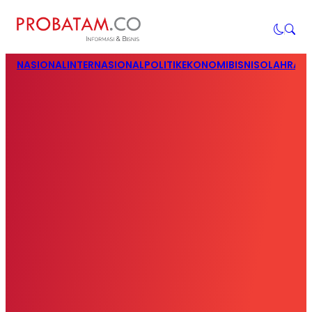
NASIONAL
INTERNASIONAL
POLITIK
EKONOMI
BISNIS
OLAHRAG