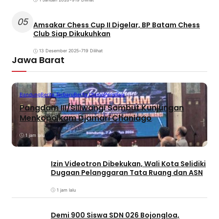
05
Amsakar Chess Cup II Digelar, BP Batam Chess
Club Siap Dikukuhkan
13 Desember 2025
•
719 Dilihat
Jawa Barat
Bandung
Berita Terbaru
Berita Utama
Peristiwa
Pangdam III/Siliwangi Sambut Kunjungan
Menkopolkam Djamari Chaniago
1 jam lalu
Izin Videotron Dibekukan, Wali Kota Selidiki
Dugaan Pelanggaran Tata Ruang dan ASN
1 jam lalu
Demi 900 Siswa SDN 026 Bojongloa,