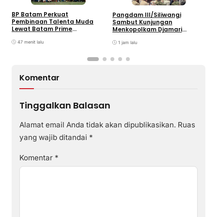
B
BP Batam Perkuat
Pangdam III/Siliwangi
P
Pembinaan Talenta Muda
Sambut Kunjungan
K
Lewat Batam Prime
Menkopolkam Djamari
W
International Grassroot
Chaniago
Football sebagai Festival
47 menit lalu
1 jam lalu
2026
Komentar
Tinggalkan Balasan
Alamat email Anda tidak akan dipublikasikan.
Ruas
yang wajib ditandai
*
Komentar
*