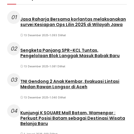
01
Jasa Raharja Bersama korlantas melaksanakan
survei Kesiapan Ops Lilin 2025 di Wilayah Jawa
13 Desember 2025
•
1.093 Dilihat
02
Sengketa Panjang SPR–KCL Tuntas,
Pengelolaan Blok Langgak Masuk Babak Baru
13 Desember 2025
•
1.081 Dilihat
03
TNI Gendong 2 Anak Kembar, Evakuasi Lintasi
Medan Rawan Longsor di Aceh
13 Desember 2025
•
1.040 Dilihat
04
Kunjungi K SQUARE Mall Batam, Wamenpar :
Perkuat Posisi Batam sebagai Destinasi Wisata
Belanja Baru
1 Januari 2026
•
919 Dilihat