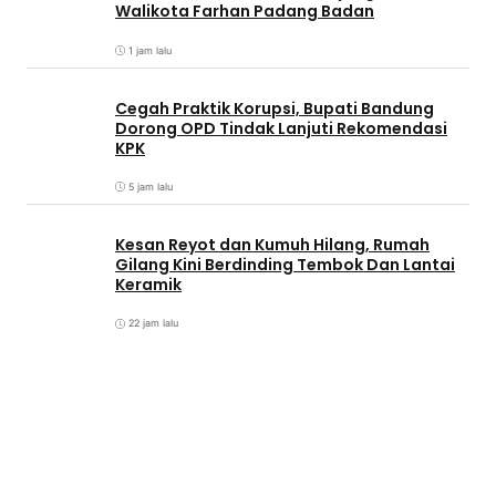
Walikota Farhan Padang Badan
1 jam lalu
Cegah Praktik Korupsi, Bupati Bandung
Dorong OPD Tindak Lanjuti Rekomendasi
KPK
5 jam lalu
Kesan Reyot dan Kumuh Hilang, Rumah
Gilang Kini Berdinding Tembok Dan Lantai
Keramik
22 jam lalu