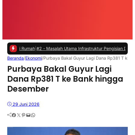
i Rumah
|
#2 -
Masalah Utama Infrastruktur Pengisian Daya untuk Mobil
Beranda
/
Ekonomi
/
Purbaya Bakal Guyur Lagi Dana Rp381 T ke 
Purbaya Bakal Guyur Lagi
Dana Rp381 T ke Bank hingga
Desember
29 Juni 2026
Facebook
Twitter
Pinterest
Mail
WhatsApp