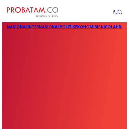
NASIONAL
INTERNASIONAL
POLITIK
EKONOMI
BISNIS
OLAHRAG