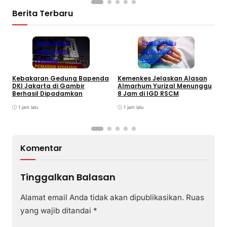
Berita Terbaru
Berita Terbaru
Berita Terbaru
Berita Utama
Berita Utama
Peristiwa
Peristiwa
Kebakaran Gedung Bapenda
Kemenkes Jelaskan Alasan
E
DKI Jakarta di Gambir
Almarhum Yurizal Menunggu
U
Berhasil Dipadamkan
8 Jam di IGD RSCM
M
1 jam lalu
1 jam lalu
Komentar
Tinggalkan Balasan
Alamat email Anda tidak akan dipublikasikan.
Ruas
yang wajib ditandai
*