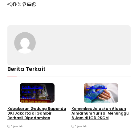
Facebook
Twitter
Pinterest
Mail
WhatsApp
Berita Terkait
Berita Terbaru
Berita Terbaru
Berita Utama
Berita Utama
Peristiwa
Peristiwa
Kebakaran Gedung Bapenda
Kemenkes Jelaskan Alasan
E
DKI Jakarta di Gambir
Almarhum Yurizal Menunggu
U
Berhasil Dipadamkan
8 Jam di IGD RSCM
M
1 jam lalu
1 jam lalu