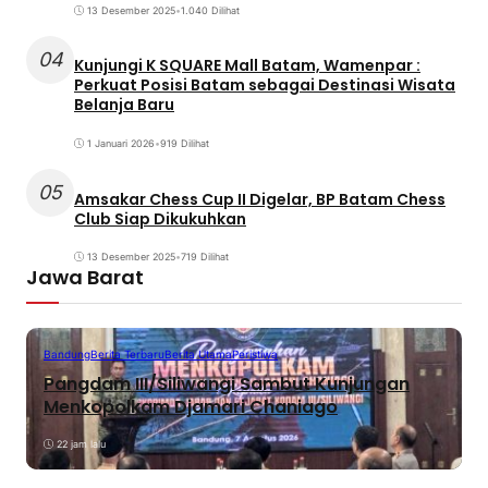
13 Desember 2025
•
1.040 Dilihat
04
Kunjungi K SQUARE Mall Batam, Wamenpar :
Perkuat Posisi Batam sebagai Destinasi Wisata
Belanja Baru
1 Januari 2026
•
919 Dilihat
05
Amsakar Chess Cup II Digelar, BP Batam Chess
Club Siap Dikukuhkan
13 Desember 2025
•
719 Dilihat
Jawa Barat
Bandung
Berita Terbaru
Berita Utama
Peristiwa
Pangdam III/Siliwangi Sambut Kunjungan
Menkopolkam Djamari Chaniago
22 jam lalu