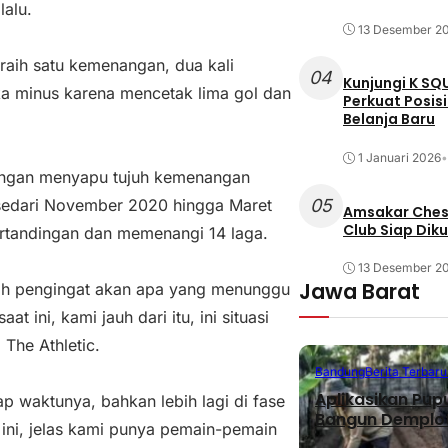
lalu.
13 Desember 2
raih satu kemenangan, dua kali
04
Kunjungi K SQ
ka minus karena mencetak lima gol dan
Perkuat Posis
Belanja Baru
1 Januari 2026
•
dengan menyapu tujuh kemenangan
 sedari November 2020 hingga Maret
05
Amsakar Chess
Club Siap Dik
ertandingan dan memenangi 14 laga.
13 Desember 2
Jawa Barat
alah pengingat akan apa yang menunggu
t ini, kami jauh dari itu, ini situasi
 The Athletic.
Bandung
Berita Terbaru
Aplikasikan Pup
ap waktunya, bahkan lebih lagi di fase
Bangun Demplot
 ini, jelas kami punya pemain-pemain