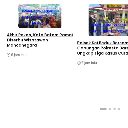
Batam
Berita Terbaru
Berita Utama
KEPULAUAN RIAU
Batam
Berita Terbaru
Berita Utama
Peristiwa
Akhir Pekan, Kota Batam Ramai
Diserbu Wisatawan
Polsek Sei Beduk Bersa
Mancanegara
Gabungan Polresta Bar
Ungkap Tiga Kasus Cur
5 jam lalu
7 jam lalu