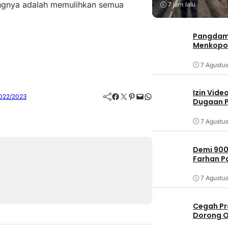
tingnya adalah memulihkan semua
7 jam lalu
Pangdam 
Menkopo
7 Agustu
Izin Vide
Facebook
Twitter
Pinterest
Mail
WhatsApp
2022/2023
Dugaan P
7 Agustu
Demi 900
Farhan 
7 Agustu
Cegah Pr
Dorong O