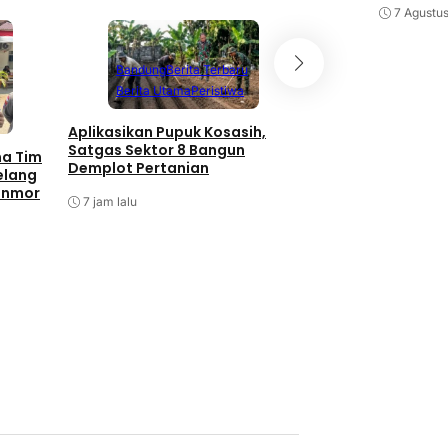
7 Agustu
Bandung
Berita Terbaru
Berita Utama
Peristiwa
Aplikasikan Pupuk Kosasih,
Satgas Sektor 8 Bangun
ma Tim
Demplot Pertanian
elang
anmor
7 jam lalu
Batam
Berita T
Berita Utama
P
Antisipasi Balap L
Barelang Tindak 
Berknalpot Tidak 
Spesifikasi
9 jam lalu