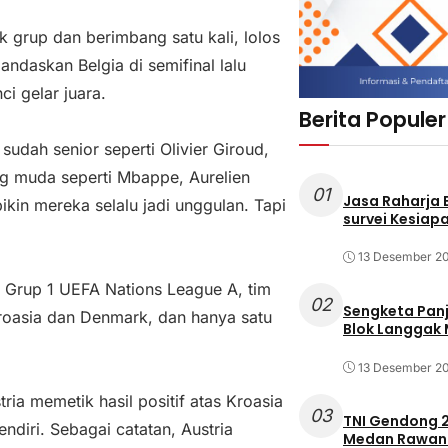
 grup dan berimbang satu kali, lolos
ndaskan Belgia di semifinal lalu
i gelar juara.
Berita Populer
udah senior seperti Olivier Giroud,
g muda seperti Mbappe, Aurelien
01
Jasa Raharja
in mereka selalu jadi unggulan. Tapi
survei Kesiapa
13 Desember 2
ai Grup 1 UEFA Nations League A, tim
02
Sengketa Pan
Kroasia dan Denmark, dan hanya satu
Blok Langgak
13 Desember 2
tria memetik hasil positif atas Kroasia
03
TNI Gendong 2
ndiri. Sebagai catatan, Austria
Medan Rawan 