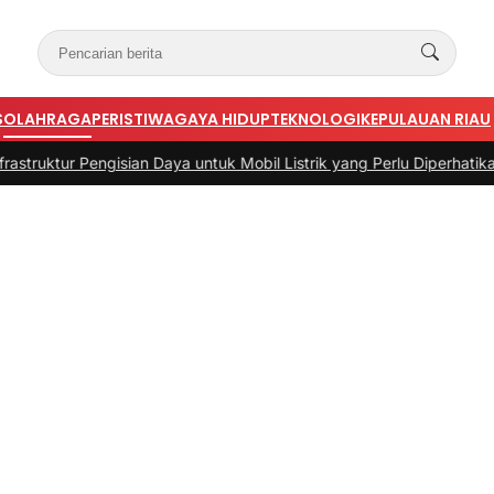
S
OLAHRAGA
PERISTIWA
GAYA HIDUP
TEKNOLOGI
KEPULAUAN RIAU
an Daya untuk Mobil Listrik yang Perlu Diperhatikan
|
#3 -
Panduan Be