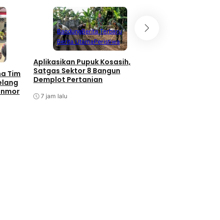
Bandung
Berita Terbaru
Berita Utama
Peristiwa
Aplikasikan Pupuk Kosasih,
Satgas Sektor 8 Bangun
ma Tim
Demplot Pertanian
elang
anmor
7 jam lalu
Batam
Berita T
Berita Utama
P
Antisipasi Balap L
Barelang Tindak 
Berknalpot Tidak 
Spesifikasi
9 jam lalu