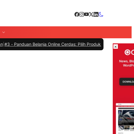
lanja Online Cerdas: Pilih Produk dengan Bijak dan Hindari Penipua
×