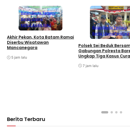
Batam
Berita Terbaru
Berita Utama
KEPULAUAN RIAU
Batam
Berita Terbaru
Berita Utama
Peristiwa
Akhir Pekan, Kota Batam Ramai
Diserbu Wisatawan
Polsek Sei Beduk Bersa
Mancanegara
Gabungan Polresta Bar
Ungkap Tiga Kasus Cur
5 jam lalu
7 jam lalu
Berita Terbaru