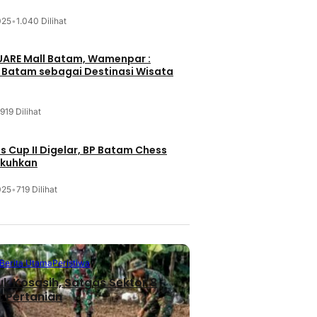
025
•
1.040 Dilihat
UARE Mall Batam, Wamenpar :
i Batam sebagai Destinasi Wisata
919 Dilihat
 Cup II Digelar, BP Batam Chess
ukuhkan
025
•
719 Dilihat
Berita Utama
Peristiwa
uk Kosasih, Satgas Sektor 8
 Pertanian