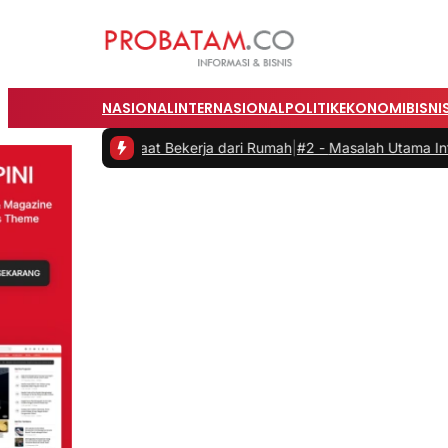
NASIONAL
INTERNASIONAL
POLITIK
EKONOMI
BISNI
s saat Bekerja dari Rumah
|
#2 -
Masalah Utama Infrastruktur Pengisi