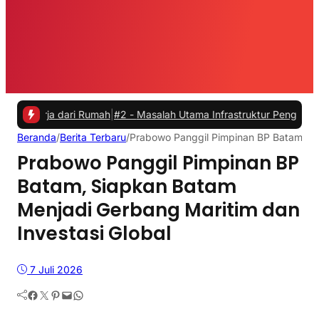
 dari Rumah
|
#2 -
Masalah Utama Infrastruktur Pengisian Daya untuk 
Beranda
/
Berita Terbaru
/
Prabowo Panggil Pimpinan BP Batam, Si
Prabowo Panggil Pimpinan BP
Batam, Siapkan Batam
Menjadi Gerbang Maritim dan
Investasi Global
7 Juli 2026
Facebook
Twitter
Pinterest
Mail
WhatsApp