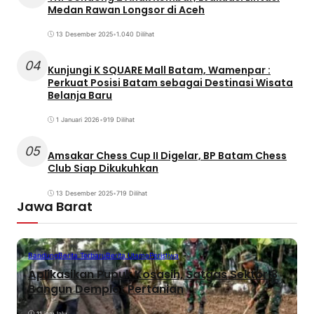
Medan Rawan Longsor di Aceh
13 Desember 2025
•
1.040 Dilihat
04
Kunjungi K SQUARE Mall Batam, Wamenpar :
Perkuat Posisi Batam sebagai Destinasi Wisata
Belanja Baru
1 Januari 2026
•
919 Dilihat
05
Amsakar Chess Cup II Digelar, BP Batam Chess
Club Siap Dikukuhkan
13 Desember 2025
•
719 Dilihat
Jawa Barat
Bandung
Berita Terbaru
Berita Utama
Peristiwa
Aplikasikan Pupuk Kosasih, Satgas Sektor 8
Bangun Demplot Pertanian
11 jam lalu