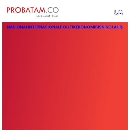
NASIONAL
INTERNASIONAL
POLITIK
EKONOMI
BISNIS
OLAHRAG