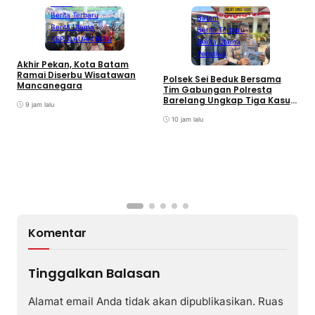
Batam
Berita Terbaru
Batam
Berita Utama
Berita Terbaru
KEPULAUAN RIAU
Berita Utama
Peristiwa
Akhir Pekan, Kota Batam
A
Ramai Diserbu Wisatawan
S
Polsek Sei Beduk Bersama
Mancanegara
D
Tim Gabungan Polresta
Barelang Ungkap Tiga Kasus
9 jam lalu
Curanmor
10 jam lalu
Komentar
Tinggalkan Balasan
Alamat email Anda tidak akan dipublikasikan.
Ruas