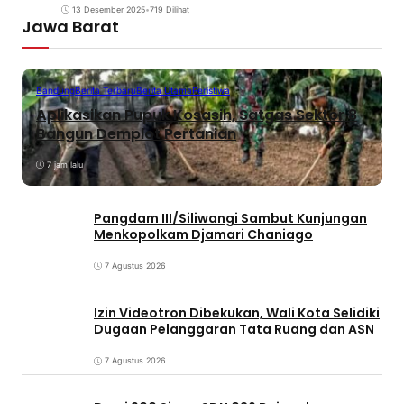
13 Desember 2025
•
719 Dilihat
Jawa Barat
Bandung
Berita Terbaru
Berita Utama
Peristiwa
Aplikasikan Pupuk Kosasih, Satgas Sektor 8
Bangun Demplot Pertanian
7 jam lalu
Pangdam III/Siliwangi Sambut Kunjungan
Menkopolkam Djamari Chaniago
7 Agustus 2026
Izin Videotron Dibekukan, Wali Kota Selidiki
Dugaan Pelanggaran Tata Ruang dan ASN
7 Agustus 2026