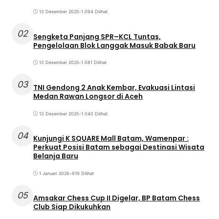
13 Desember 2025
•
1.094 Dilihat
02
Sengketa Panjang SPR–KCL Tuntas,
Pengelolaan Blok Langgak Masuk Babak Baru
13 Desember 2025
•
1.081 Dilihat
03
TNI Gendong 2 Anak Kembar, Evakuasi Lintasi
Medan Rawan Longsor di Aceh
13 Desember 2025
•
1.040 Dilihat
04
Kunjungi K SQUARE Mall Batam, Wamenpar :
Perkuat Posisi Batam sebagai Destinasi Wisata
Belanja Baru
1 Januari 2026
•
919 Dilihat
05
Amsakar Chess Cup II Digelar, BP Batam Chess
Club Siap Dikukuhkan