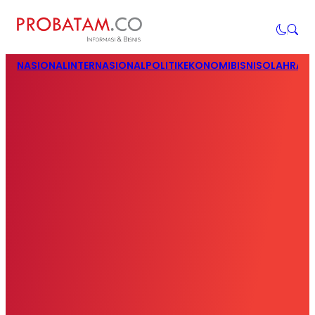
NASIONAL
INTERNASIONAL
POLITIK
EKONOMI
BISNIS
OLAHRAG