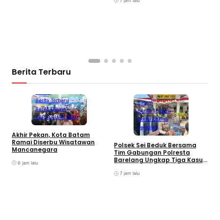
7 jam lalu
Berita Terbaru
Batam
Berita Terbaru
Batam
Berita Utama
Berita Terbaru
KEPULAUAN RIAU
Berita Utama
Peristiwa
Akhir Pekan, Kota Batam
A
Ramai Diserbu Wisatawan
S
Polsek Sei Beduk Bersama
Mancanegara
D
Tim Gabungan Polresta
Barelang Ungkap Tiga Kasus
6 jam lalu
Curanmor
7 jam lalu