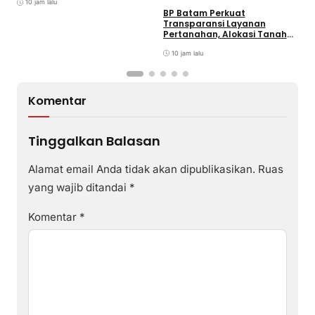
T
Bermotor di Kantor Samsat
10 jam lalu
BP Batam Perkuat
Transparansi Layanan
Pertanahan, Alokasi Tanah
Reguler Segera Hadir Melalui
LMS
10 jam lalu
Komentar
Tinggalkan Balasan
Alamat email Anda tidak akan dipublikasikan.
Ruas
yang wajib ditandai
*
Komentar
*