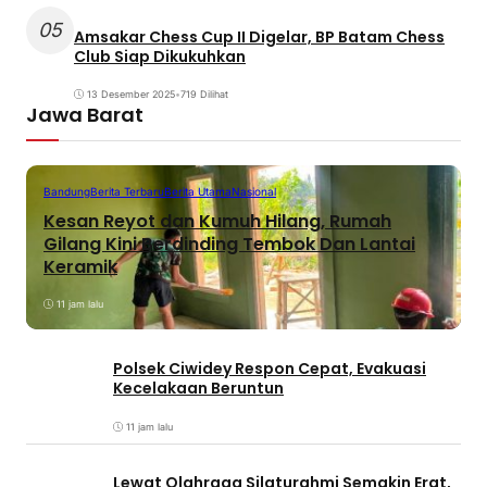
05
Amsakar Chess Cup II Digelar, BP Batam Chess
Club Siap Dikukuhkan
13 Desember 2025
•
719 Dilihat
Jawa Barat
Bandung
Berita Terbaru
Berita Utama
Nasional
Kesan Reyot dan Kumuh Hilang, Rumah
Gilang Kini Berdinding Tembok Dan Lantai
Keramik
11 jam lalu
Polsek Ciwidey Respon Cepat, Evakuasi
Kecelakaan Beruntun
11 jam lalu
Lewat Olahraga Silaturahmi Semakin Erat,