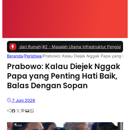
a dari Rumah
|
#2 -
Masalah Utama Infrastruktur Pengisian Daya untuk 
Beranda
/
Peristiwa
/
Prabowo: Kalau Diejek Nggak Papa yang Pent
Prabowo: Kalau Diejek Nggak
Papa yang Penting Hati Baik,
Balas Dengan Sopan
7 Juni 2026
Facebook
Twitter
Pinterest
Mail
WhatsApp