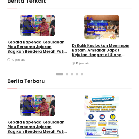
Berita Terkait
Batam
Batam
Berita Terbaru
Berita Terbaru
Berita Utama
Berita Utama
Peristiwa
Peristiwa
Kepala Bapenda Kepulauan
Di Balik Kesibukan Memimpin
Riau Bersama Jajaran
P
Batam, Amsakar Dapat
Bagikan Bendera Merah Putih
R
Kejutan Hangat di Ulang
Ke Wajib Pajak Kendaraan
D
Tahun ke-58
Bermotor di Kantor Samsat
10 jam lalu
11 jam lalu
Berita Terbaru
Batam
Berita Terbaru
Berita Utama
Peristiwa
Kepala Bapenda Kepulauan
D
Riau Bersama Jajaran
B
Bagikan Bendera Merah Putih
Batam
K
Ke Wajib Pajak Kendaraan