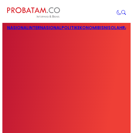
NASIONAL
INTERNASIONAL
POLITIK
EKONOMI
BISNIS
OLAHRAG