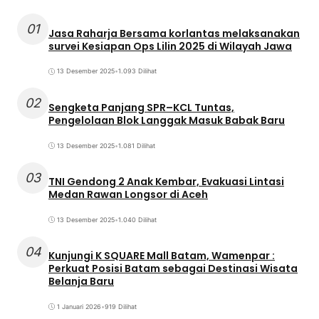
01
Jasa Raharja Bersama korlantas melaksanakan
survei Kesiapan Ops Lilin 2025 di Wilayah Jawa
13 Desember 2025
•
1.093 Dilihat
02
Sengketa Panjang SPR–KCL Tuntas,
Pengelolaan Blok Langgak Masuk Babak Baru
13 Desember 2025
•
1.081 Dilihat
03
TNI Gendong 2 Anak Kembar, Evakuasi Lintasi
Medan Rawan Longsor di Aceh
13 Desember 2025
•
1.040 Dilihat
04
Kunjungi K SQUARE Mall Batam, Wamenpar :
Perkuat Posisi Batam sebagai Destinasi Wisata
Belanja Baru
1 Januari 2026
•
919 Dilihat