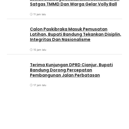
Satgas TMMD Dan Warga Gelar Volly Ball
11 jam lalu
Calon Paskibraka Masuk Pemusatan
Latihan, Bupati Bandung Tekankan Disiplin,
Integritas Dan Nasionalisme
15 jam lalu
Terima Kunjungan DPRD Cianjur, Bupati
Bandung Dorong Percepatan
Pembangunan Jalan Perbatasan
17 jam lalu