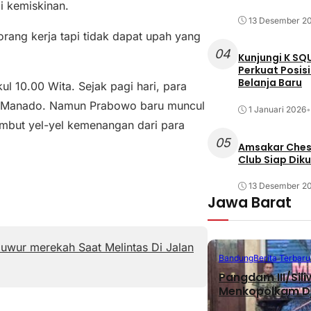
 kemiskinan.
13 Desember 2
orang kerja tapi tidak dapat upah yang
04
Kunjungi K SQ
Perkuat Posis
Belanja Baru
 10.00 Wita. Sejak pagi hari, para
u Manado. Namun Prabowo baru muncul
1 Januari 2026
•
sambut yel-yel kemenangan dari para
05
Amsakar Chess
Club Siap Dik
13 Desember 2
Jawa Barat
wur merekah Saat Melintas Di Jalan
Bandung
Berita Terbaru
Pangdam III/Sil
Menkopolkam D