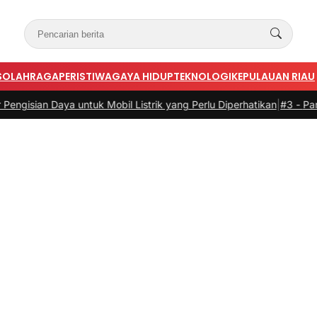
S
OLAHRAGA
PERISTIWA
GAYA HIDUP
TEKNOLOGI
KEPULAUAN RIAU
ntuk Mobil Listrik yang Perlu Diperhatikan
|
#3 -
Panduan Belanja Onl