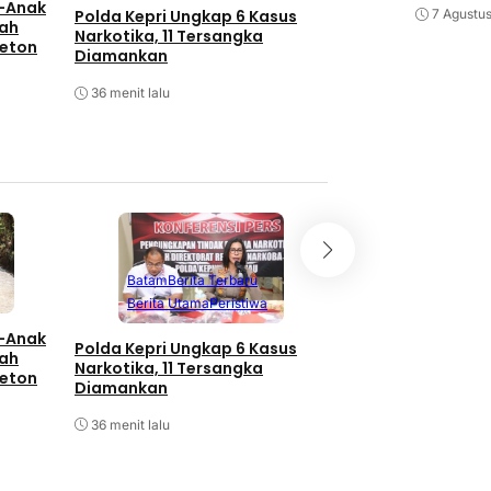
-Anak
Menhan Syafrie S
Polda Kepri Ungkap 6 Kasus
7 Agustu
ah
Tinjau Langsung L
Narkotika, 11 Tersangka
Beton
Operasi TNI di Da
Diamankan
1 jam lalu
36 menit lalu
Batam
Berita T
Batam
Berita Terbaru
Berita Utama
L
Berita Utama
Peristiwa
-Anak
Menhan Syafrie S
Polda Kepri Ungkap 6 Kasus
ah
Tinjau Langsung L
Narkotika, 11 Tersangka
Beton
Operasi TNI di Da
Diamankan
1 jam lalu
36 menit lalu