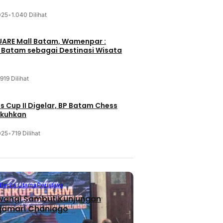
025
•
1.040 Dilihat
UARE Mall Batam, Wamenpar :
i Batam sebagai Destinasi Wisata
919 Dilihat
 Cup II Digelar, BP Batam Chess
ukuhkan
025
•
719 Dilihat
Berita Utama
Peristiwa
iwangi Sambut Kunjungan
jamari Chaniago