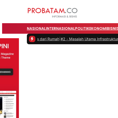
NASIONAL
INTERNASIONAL
POLITIK
EKONOMI
BISNI
ekerja dari Rumah
|
#2 -
Masalah Utama Infrastruktur Pengisian Daya u