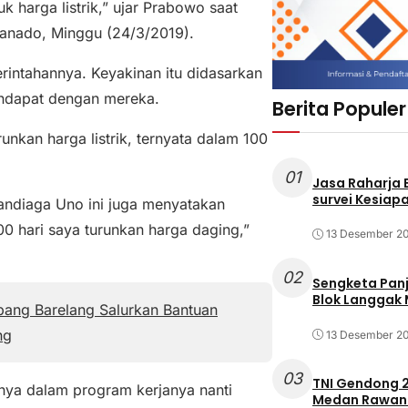
harga listrik,” ujar Prabowo saat
Manado, Minggu (24/3/2019).
rintahannya. Keyakinan itu didasarkan
pendapat dengan mereka.
Berita Populer
nkan harga listrik, ternyata dalam 100
01
Jasa Raharja
survei Kesiapa
Sandiaga Uno ini juga menyatakan
 hari saya turunkan harga daging,”
13 Desember 2
02
Sengketa Pan
Blok Langgak
ang Barelang Salurkan Bantuan
ng
13 Desember 2
03
TNI Gendong 2
nya dalam program kerjanya nanti
Medan Rawan 