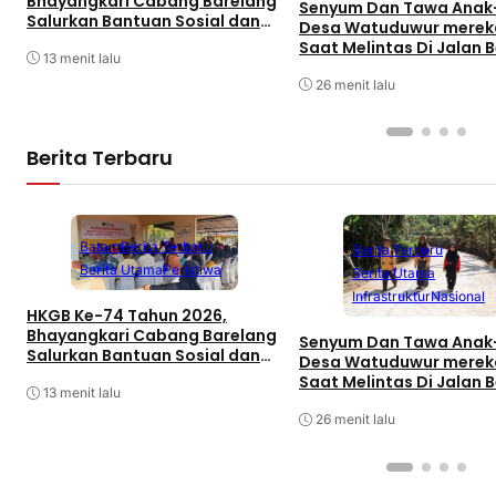
Bhayangkari Cabang Barelang
Senyum Dan Tawa Anak
Salurkan Bantuan Sosial dan
Desa Watuduwur merek
Layanan Kesehatan di Pulau
Saat Melintas Di Jalan 
13 menit lalu
Lance Sagulung
26 menit lalu
Berita Terbaru
Batam
Berita Terbaru
Berita Terbaru
Berita Utama
Peristiwa
Berita Utama
Infrastruktur
Nasional
HKGB Ke-74 Tahun 2026,
Bhayangkari Cabang Barelang
Senyum Dan Tawa Anak
Salurkan Bantuan Sosial dan
Desa Watuduwur merek
Layanan Kesehatan di Pulau
Saat Melintas Di Jalan 
13 menit lalu
Lance Sagulung
26 menit lalu