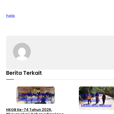
Politik
Berita Terkait
Batam
Berita Terbaru
Berita Terbaru
Berita Utama
Peristiwa
Berita Utama
Infrastruktur
Nasional
HKGB Ke-74 Tahun 2026,