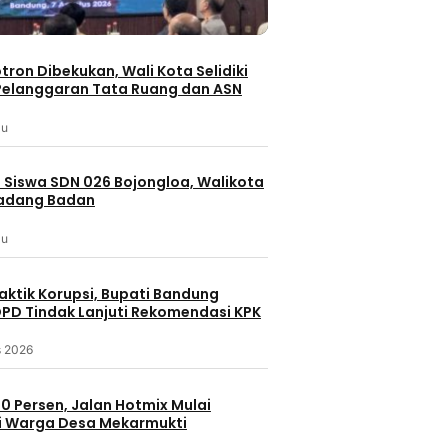
otron Dibekukan, Wali Kota Selidiki
elanggaran Tata Ruang dan ASN
lu
 Siswa SDN 026 Bojongloa, Walikota
Padang Badan
lu
aktik Korupsi, Bupati Bandung
PD Tindak Lanjuti Rekomendasi KPK
s 2026
Batam
Berita Terbaru
Batam
Berita Utama
Berita
erbaru
0 Persen, Jalan Hotmix Mulai
KEPULAUAN RIAU
KEPUL
ingga
i Warga Desa Mekarmukti
Perkuat Ketahanan Air Baku, BP
BP Batam D