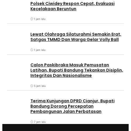
Polsek Ciwidey Respon Cepat, Evakuasi
Kecelakaan Beruntun
1 jam lalu
Lewat Olahraga Silaturahmi Semakin Erat,
Satgas TMMD Dan Warga Gelar Volly Ball
1 jam lalu
Calon Paskibraka Masuk Pemusatan
Latihan, Bupati Bandung Tekankan Disiplin,
Integritas Dan Nasionalisme
5 jam lalu
Terima Kunjungan DPRD Cianjur, Bupati
Bandung Dorong Percepatan
Pembangunan Jalan Perbatasan
7 jam lalu