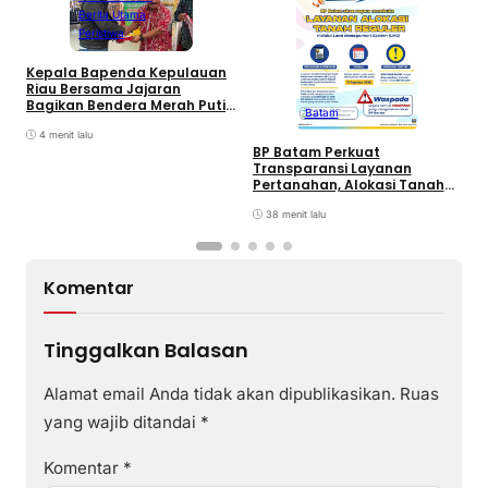
Berita Utama
Peristiwa
Kepala Bapenda Kepulauan
D
Riau Bersama Jajaran
B
Bagikan Bendera Merah Putih
Batam
K
Ke Wajib Pajak Kendaraan
T
Bermotor di Kantor Samsat
4 menit lalu
BP Batam Perkuat
Transparansi Layanan
Pertanahan, Alokasi Tanah
Reguler Segera Hadir Melalui
LMS
38 menit lalu
Komentar
Tinggalkan Balasan
Alamat email Anda tidak akan dipublikasikan.
Ruas
yang wajib ditandai
*
Komentar
*