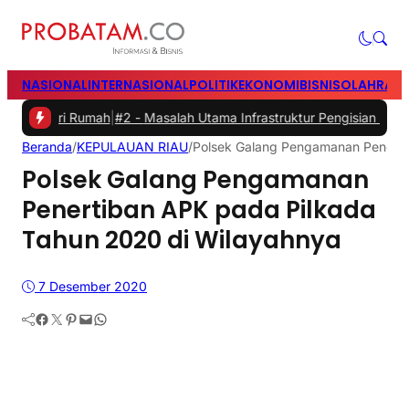
NASIONAL
INTERNASIONAL
POLITIK
EKONOMI
BISNIS
OLAHRAG
 Rumah
|
#2 -
Masalah Utama Infrastruktur Pengisian Daya untuk Mobil 
Beranda
/
KEPULAUAN RIAU
/
Polsek Galang Pengamanan Penerti
Polsek Galang Pengamanan
Penertiban APK pada Pilkada
Tahun 2020 di Wilayahnya
7 Desember 2020
Facebook
Twitter
Pinterest
Mail
WhatsApp