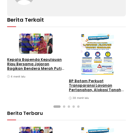
Berita Terkait
Batam
Berita Terbaru
Berita Utama
Peristiwa
Kepala Bapenda Kepulauan
D
Riau Bersama Jajaran
B
Bagikan Bendera Merah Putih
Batam
K
Ke Wajib Pajak Kendaraan
T
Bermotor di Kantor Samsat
4 menit lalu
BP Batam Perkuat
Transparansi Layanan
Pertanahan, Alokasi Tanah
Reguler Segera Hadir Melalui
LMS
38 menit lalu
Berita Terbaru
Batam
Berita Terbaru