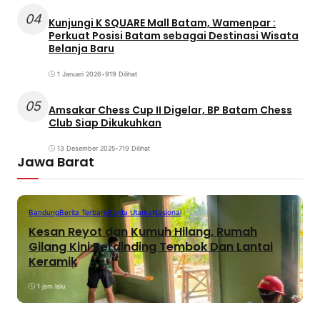
04
Kunjungi K SQUARE Mall Batam, Wamenpar :
Perkuat Posisi Batam sebagai Destinasi Wisata
Belanja Baru
1 Januari 2026
•
919 Dilihat
05
Amsakar Chess Cup II Digelar, BP Batam Chess
Club Siap Dikukuhkan
13 Desember 2025
•
719 Dilihat
Jawa Barat
Bandung
Berita Terbaru
Berita Utama
Nasional
Kesan Reyot dan Kumuh Hilang, Rumah
Gilang Kini Berdinding Tembok Dan Lantai
Keramik
1 jam lalu