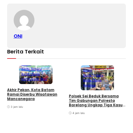
ONI
Berita Terkait
Batam
Berita Terbaru
Batam
Berita Utama
Berita Terbaru
KEPULAUAN RIAU
Berita Utama
Peristiwa
Akhir Pekan, Kota Batam
A
Ramai Diserbu Wisatawan
S
Polsek Sei Beduk Bersama
Mancanegara
D
Tim Gabungan Polresta
Barelang Ungkap Tiga Kasus
3 jam lalu
Curanmor
4 jam lalu