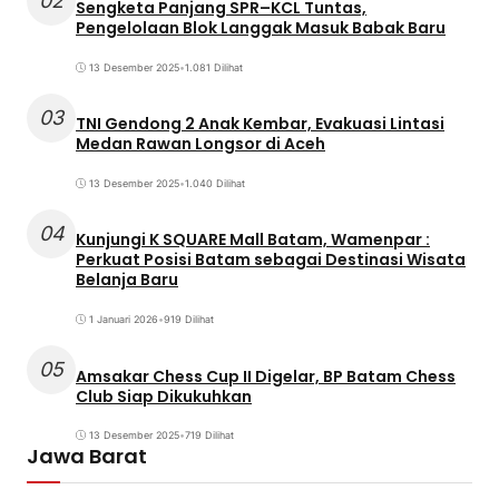
02
Sengketa Panjang SPR–KCL Tuntas,
Pengelolaan Blok Langgak Masuk Babak Baru
13 Desember 2025
•
1.081 Dilihat
03
TNI Gendong 2 Anak Kembar, Evakuasi Lintasi
Medan Rawan Longsor di Aceh
13 Desember 2025
•
1.040 Dilihat
04
Kunjungi K SQUARE Mall Batam, Wamenpar :
Perkuat Posisi Batam sebagai Destinasi Wisata
Belanja Baru
1 Januari 2026
•
919 Dilihat
05
Amsakar Chess Cup II Digelar, BP Batam Chess
Club Siap Dikukuhkan
13 Desember 2025
•
719 Dilihat
Jawa Barat