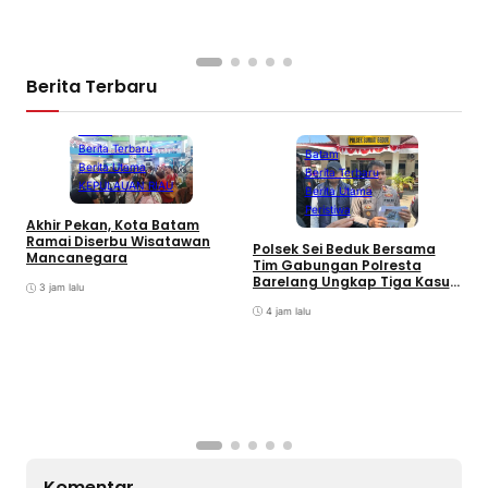
Berita Terbaru
Batam
Berita Terbaru
Batam
Berita Utama
Berita Terbaru
KEPULAUAN RIAU
Berita Utama
Peristiwa
Akhir Pekan, Kota Batam
A
Ramai Diserbu Wisatawan
S
Polsek Sei Beduk Bersama
Mancanegara
D
Tim Gabungan Polresta
Barelang Ungkap Tiga Kasus
3 jam lalu
Curanmor
4 jam lalu
Komentar