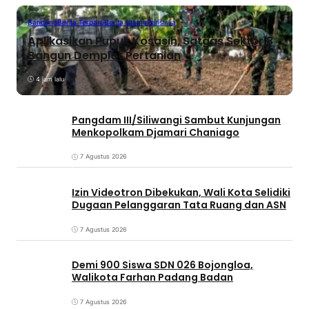
Bandung
Berita Terbaru
Berita Utama
Peristiwa
Aplikasikan Pupuk Kosasih, Satgas Sektor 8
Bangun Demplot Pertanian
4 jam lalu
Pangdam III/Siliwangi Sambut Kunjungan
Menkopolkam Djamari Chaniago
7 Agustus 2026
Izin Videotron Dibekukan, Wali Kota Selidiki
Dugaan Pelanggaran Tata Ruang dan ASN
7 Agustus 2026
Demi 900 Siswa SDN 026 Bojongloa,
Walikota Farhan Padang Badan
7 Agustus 2026