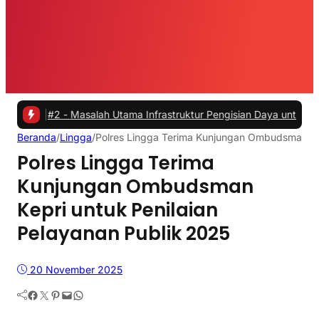
#2 -
Masalah Utama Infrastruktur Pengisian Daya untuk Mobil Listrik
Beranda
/
Lingga
/
Polres Lingga Terima Kunjungan Ombudsman Kep
Polres Lingga Terima
Kunjungan Ombudsman
Kepri untuk Penilaian
Pelayanan Publik 2025
20 November 2025
Facebook
Twitter
Pinterest
Mail
WhatsApp