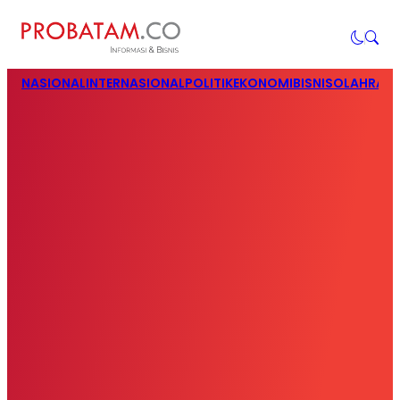
NASIONAL
INTERNASIONAL
POLITIK
EKONOMI
BISNIS
OLAHRAG