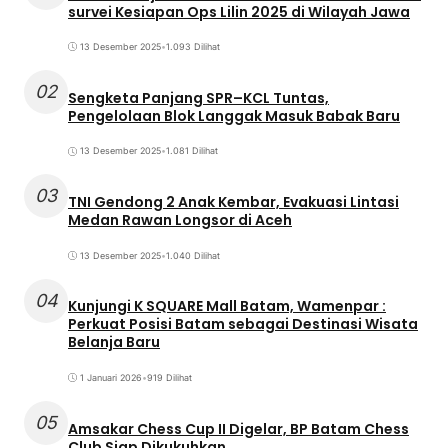
survei Kesiapan Ops Lilin 2025 di Wilayah Jawa
13 Desember 2025
•
1.093 Dilihat
02
Sengketa Panjang SPR–KCL Tuntas,
Pengelolaan Blok Langgak Masuk Babak Baru
13 Desember 2025
•
1.081 Dilihat
03
TNI Gendong 2 Anak Kembar, Evakuasi Lintasi
Medan Rawan Longsor di Aceh
13 Desember 2025
•
1.040 Dilihat
04
Kunjungi K SQUARE Mall Batam, Wamenpar :
Perkuat Posisi Batam sebagai Destinasi Wisata
Belanja Baru
1 Januari 2026
•
919 Dilihat
05
Amsakar Chess Cup II Digelar, BP Batam Chess
Club Siap Dikukuhkan