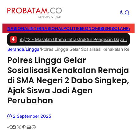
NASIONAL
INTERNASIONAL
POLITIK
EKONOMI
BISNIS
OLAHRAG
ah
|
#2 -
Masalah Utama Infrastruktur Pengisian Daya untuk Mobil List
Beranda
/
Lingga
/
Polres Lingga Gelar Sosialisasi Kenakalan Rem
Polres Lingga Gelar
Sosialisasi Kenakalan Remaja
di SMA Negeri 2 Dabo Singkep,
Ajak Siswa Jadi Agen
Perubahan
2 September 2025
Facebook
Twitter
Pinterest
Mail
WhatsApp