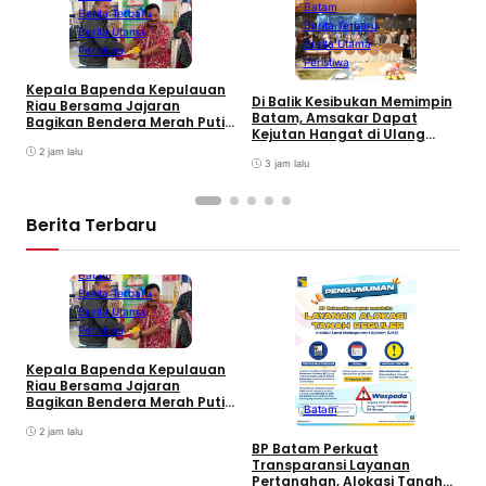
Batam
Berita Terbaru
Berita Terbaru
Berita Utama
Berita Utama
Peristiwa
Peristiwa
Kepala Bapenda Kepulauan
Di Balik Kesibukan Memimpin
Riau Bersama Jajaran
P
Batam, Amsakar Dapat
Bagikan Bendera Merah Putih
P
Kejutan Hangat di Ulang
Ke Wajib Pajak Kendaraan
A
Tahun ke-58
Bermotor di Kantor Samsat
2 jam lalu
A
3 jam lalu
P
Berita Terbaru
Batam
Berita Terbaru
Berita Utama
Peristiwa
Kepala Bapenda Kepulauan
D
Riau Bersama Jajaran
B
Bagikan Bendera Merah Putih
Batam
K
Ke Wajib Pajak Kendaraan
T
Bermotor di Kantor Samsat
2 jam lalu
BP Batam Perkuat
Transparansi Layanan
Pertanahan, Alokasi Tanah