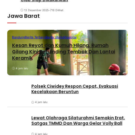
13 Desember 2025
•
719 Dilihat
Jawa Barat
Bandung
Berita Terbaru
Berita Utama
Nasional
Kesan Reyot dan Kumuh Hilang, Rumah
Gilang Kini Berdinding Tembok Dan Lantai
Keramik
4 jam lalu
Polsek Ciwidey Respon Cepat, Evakuasi
Kecelakaan Beruntun
4 jam lalu
Lewat Olahraga Silaturahmi Semakin Erat,
Satgas TMMD Dan Warga Gelar Volly Ball
4 jam lalu