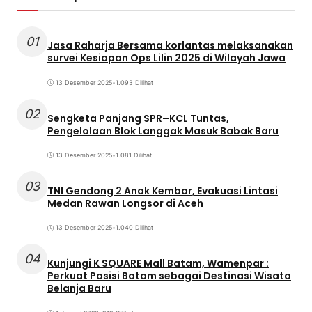
01
Jasa Raharja Bersama korlantas melaksanakan
survei Kesiapan Ops Lilin 2025 di Wilayah Jawa
13 Desember 2025
•
1.093 Dilihat
02
Sengketa Panjang SPR–KCL Tuntas,
Pengelolaan Blok Langgak Masuk Babak Baru
13 Desember 2025
•
1.081 Dilihat
03
TNI Gendong 2 Anak Kembar, Evakuasi Lintasi
Medan Rawan Longsor di Aceh
13 Desember 2025
•
1.040 Dilihat
04
Kunjungi K SQUARE Mall Batam, Wamenpar :
Perkuat Posisi Batam sebagai Destinasi Wisata
Belanja Baru