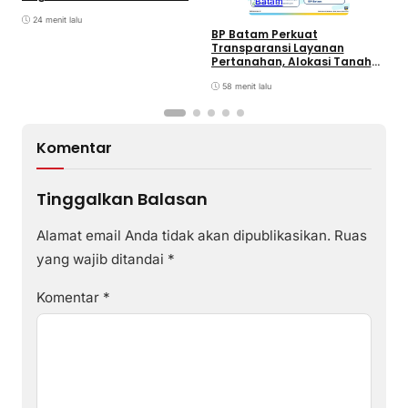
Batam
K
Ke Wajib Pajak Kendaraan
T
Bermotor di Kantor Samsat
24 menit lalu
BP Batam Perkuat
Transparansi Layanan
Pertanahan, Alokasi Tanah
Reguler Segera Hadir Melalui
LMS
58 menit lalu
Komentar
Tinggalkan Balasan
Alamat email Anda tidak akan dipublikasikan.
Ruas
yang wajib ditandai
*
Komentar
*