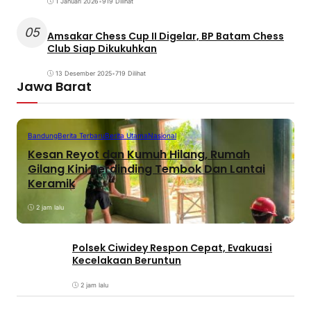
1 Januari 2026
•
919 Dilihat
05
Amsakar Chess Cup II Digelar, BP Batam Chess
Club Siap Dikukuhkan
13 Desember 2025
•
719 Dilihat
Jawa Barat
Bandung
Berita Terbaru
Berita Utama
Nasional
Kesan Reyot dan Kumuh Hilang, Rumah
Gilang Kini Berdinding Tembok Dan Lantai
Keramik
2 jam lalu
Polsek Ciwidey Respon Cepat, Evakuasi
Kecelakaan Beruntun
2 jam lalu