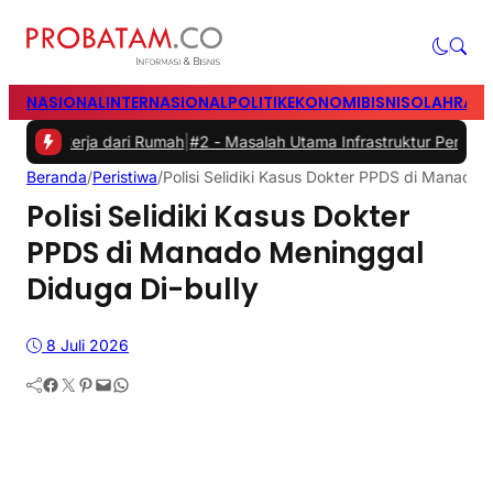
NASIONAL
INTERNASIONAL
POLITIK
EKONOMI
BISNIS
OLAHRAG
rja dari Rumah
|
#2 -
Masalah Utama Infrastruktur Pengisian Daya unt
Beranda
/
Peristiwa
/
Polisi Selidiki Kasus Dokter PPDS di Manado 
Polisi Selidiki Kasus Dokter
PPDS di Manado Meninggal
Diduga Di-bully
8 Juli 2026
Facebook
Twitter
Pinterest
Mail
WhatsApp