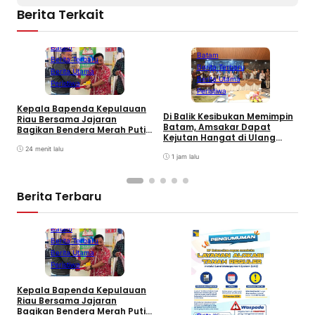
Berita Terkait
Batam
Batam
Berita Terbaru
Berita Terbaru
Berita Utama
Berita Utama
Peristiwa
Peristiwa
Kepala Bapenda Kepulauan
Di Balik Kesibukan Memimpin
Riau Bersama Jajaran
P
Batam, Amsakar Dapat
Bagikan Bendera Merah Putih
P
Kejutan Hangat di Ulang
Ke Wajib Pajak Kendaraan
A
Tahun ke-58
Bermotor di Kantor Samsat
24 menit lalu
A
1 jam lalu
P
Berita Terbaru
Batam
Berita Terbaru
Berita Utama
Peristiwa
Kepala Bapenda Kepulauan
D
Riau Bersama Jajaran
B
Bagikan Bendera Merah Putih