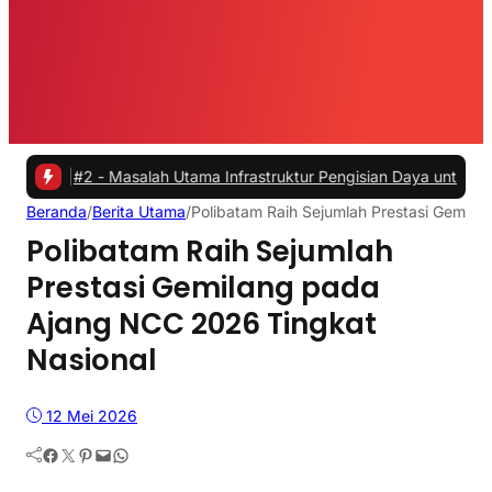
#2 -
Masalah Utama Infrastruktur Pengisian Daya untuk Mobil Listrik
Beranda
/
Berita Utama
/
Polibatam Raih Sejumlah Prestasi Gemil
Polibatam Raih Sejumlah
Prestasi Gemilang pada
Ajang NCC 2026 Tingkat
Nasional
12 Mei 2026
Facebook
Twitter
Pinterest
Mail
WhatsApp