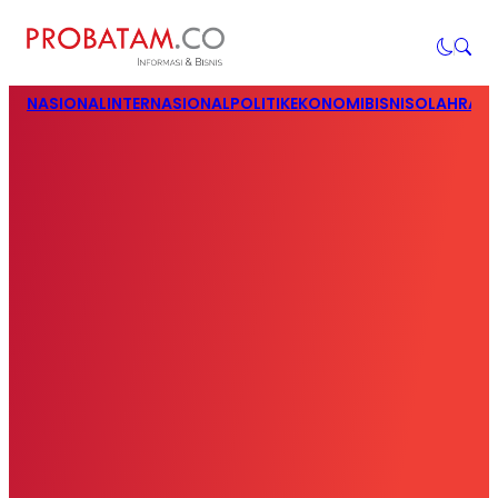
NASIONAL
INTERNASIONAL
POLITIK
EKONOMI
BISNIS
OLAHRAG