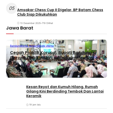
05
Amsakar Chess Cup II Digelar, BP Batam Chess
Club Siap Dikukuhkan
13 Desember 2025
•
719 Dilihat
Jawa Barat
Bandung
Berita Terbaru
Berita Utama
Cegah Praktik Korupsi, Bupati Bandung
Dorong OPD Tindak Lanjuti Rekomendasi
KPK
2 jam lalu
Kesan Reyot dan Kumuh Hilang, Rumah
Gilang Kini Berdinding Tembok Dan Lantai
Keramik
19 jam lalu