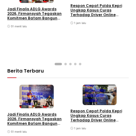
D
Respon Cepat Polda Kepri
Jadi Finalis ADLG Awards
P
Ungkap Kasus Curas
2026, Firmansyah Tegaskan
K
Terhadap Driver Online
Komitmen Batam Bangun
L
Mazim, Pelaku Ditangkap
Pemerintahan Digital
O
1 jam lalu
51 menit lalu
Berita Terbaru
Batam
Batam
Berita Terbaru
Berita Terbaru
Berita Utama
Berita Utama
Peristiwa
Hiburan
D
Respon Cepat Polda Kepri
Jadi Finalis ADLG Awards
P
Ungkap Kasus Curas
2026, Firmansyah Tegaskan
K
Terhadap Driver Online
Komitmen Batam Bangun
L
Mazim, Pelaku Ditangkap
Pemerintahan Digital
O
1 jam lalu
51 menit lalu