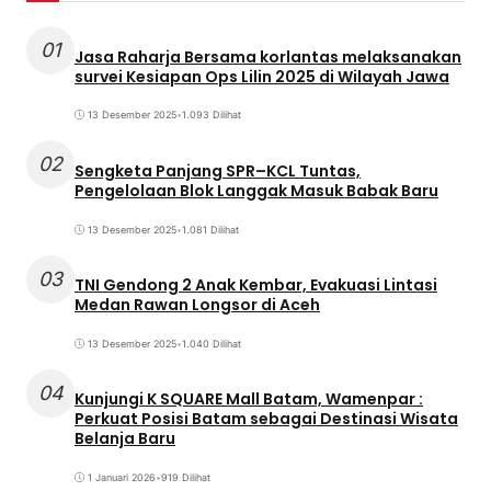
01
Jasa Raharja Bersama korlantas melaksanakan
survei Kesiapan Ops Lilin 2025 di Wilayah Jawa
13 Desember 2025
•
1.093 Dilihat
02
Sengketa Panjang SPR–KCL Tuntas,
Pengelolaan Blok Langgak Masuk Babak Baru
13 Desember 2025
•
1.081 Dilihat
03
TNI Gendong 2 Anak Kembar, Evakuasi Lintasi
Medan Rawan Longsor di Aceh
13 Desember 2025
•
1.040 Dilihat
04
Kunjungi K SQUARE Mall Batam, Wamenpar :
Perkuat Posisi Batam sebagai Destinasi Wisata
Belanja Baru
1 Januari 2026
•
919 Dilihat