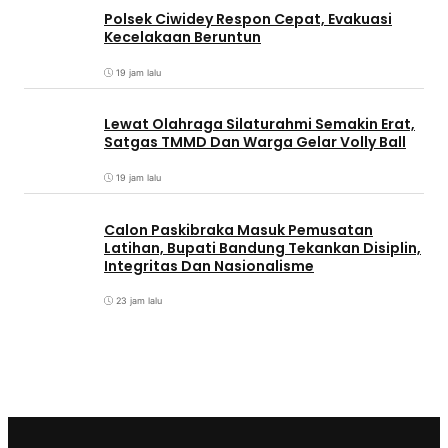
Polsek Ciwidey Respon Cepat, Evakuasi
Kecelakaan Beruntun
19 jam lalu
Lewat Olahraga Silaturahmi Semakin Erat,
Satgas TMMD Dan Warga Gelar Volly Ball
19 jam lalu
Calon Paskibraka Masuk Pemusatan
Latihan, Bupati Bandung Tekankan Disiplin,
Integritas Dan Nasionalisme
23 jam lalu