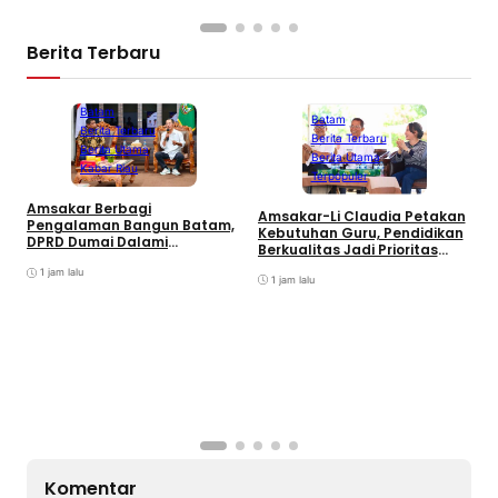
Berita Terbaru
Batam
Batam
Berita Terbaru
Berita Terbaru
Berita Utama
Berita Utama
Kabar Riau
Terpopuler
C
Amsakar Berbagi
Amsakar-Li Claudia Petakan
S
Pengalaman Bangun Batam,
Kebutuhan Guru, Pendidikan
K
DPRD Dumai Dalami
Berkualitas Jadi Prioritas
Pendidikan hingga Investasi
Batam
1 jam lalu
1 jam lalu
Komentar