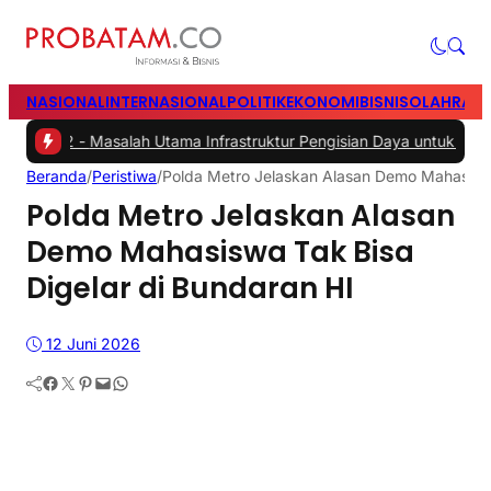
NASIONAL
INTERNASIONAL
POLITIK
EKONOMI
BISNIS
OLAHRAG
2 -
Masalah Utama Infrastruktur Pengisian Daya untuk Mobil Listrik y
Beranda
/
Peristiwa
/
Polda Metro Jelaskan Alasan Demo Mahasiswa
Polda Metro Jelaskan Alasan
Demo Mahasiswa Tak Bisa
Digelar di Bundaran HI
12 Juni 2026
Facebook
Twitter
Pinterest
Mail
WhatsApp