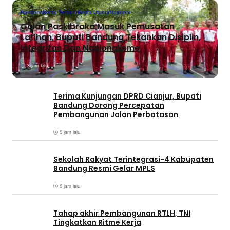
Bandung
Berita Terbaru
Berita Utama
Nasional
Calon Paskibraka Masuk Pemusatan
Latihan, Bupati Bandung Tekankan Disiplin,
Integritas Dan Nasionalisme
3 jam lalu
Terima Kunjungan DPRD Cianjur, Bupati
Bandung Dorong Percepatan
Pembangunan Jalan Perbatasan
5 jam lalu
Sekolah Rakyat Terintegrasi-4 Kabupaten
Bandung Resmi Gelar MPLS
5 jam lalu
Tahap akhir Pembangunan RTLH, TNI
Tingkatkan Ritme Kerja