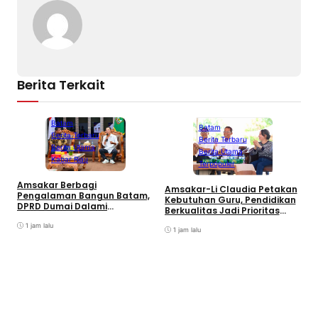
Berita Terkait
Batam
Batam
Berita Terbaru
Berita Terbaru
Berita Utama
Berita Utama
Kabar Riau
Terpopuler
C
Amsakar Berbagi
Amsakar-Li Claudia Petakan
S
Pengalaman Bangun Batam,
Kebutuhan Guru, Pendidikan
K
DPRD Dumai Dalami
Berkualitas Jadi Prioritas
Pendidikan hingga Investasi
Batam
1 jam lalu
1 jam lalu