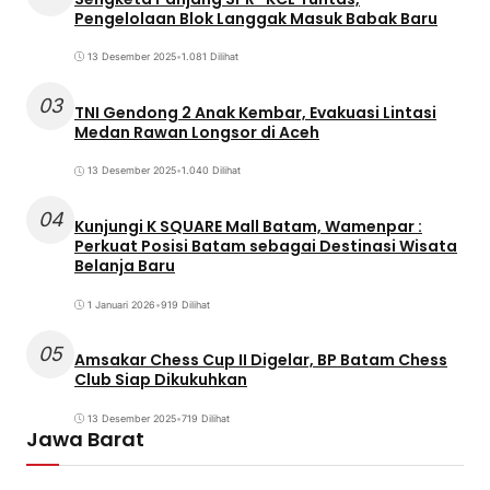
Pengelolaan Blok Langgak Masuk Babak Baru
13 Desember 2025
•
1.081 Dilihat
03
TNI Gendong 2 Anak Kembar, Evakuasi Lintasi
Medan Rawan Longsor di Aceh
13 Desember 2025
•
1.040 Dilihat
04
Kunjungi K SQUARE Mall Batam, Wamenpar :
Perkuat Posisi Batam sebagai Destinasi Wisata
Belanja Baru
1 Januari 2026
•
919 Dilihat
05
Amsakar Chess Cup II Digelar, BP Batam Chess
Club Siap Dikukuhkan
13 Desember 2025
•
719 Dilihat
Jawa Barat