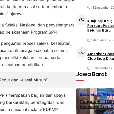
zah ke daerah asal serta membantu
13 Desember 2
ku,” ujarnya.
04
Kunjungi K SQ
ia Seleksi Nasional dan penyelenggara
Perkuat Posis
Belanja Baru
dap pelaksanaan Program SPPI.
1 Januari 2026
•
 penguatan proses seleksi kesehatan,
wasan oleh tenaga kesehatan selama
05
Amsakar Chess
 memiliki keluhan serupa, serta
Club Siap Dik
ruh satuan pendidikan.
13 Desember 2
Jawa Barat
 Rebut dan Kuasai Musuh”
PPI) merupakan bagian dari upaya
Bandung
Berita Terbaru
Pangdam III/Sil
 berkarakter, berintegritas, dan
Menkopolkam D
unan nasional melalui KDKMP