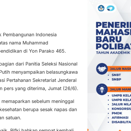
k Pembangunan Indonesia
) atas nama Muhammad
pendidikan di Yon Parako 465.
gian dari Panitia Seleksi Nasional
 Putih menyampaikan belasungkawa
si Pertahanan Sekretariat Jenderal
n pers yang diterima, Jumat (26/6).
ico memaparkan sebelum meninggal
 kesehatan berupa sesak napas dan
n satuan.
aik. Rifki bahkan sempat kembali