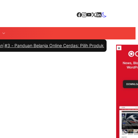
Belanja Online Cerdas: Pilih Produk dengan Bijak dan Hindari Peni
×