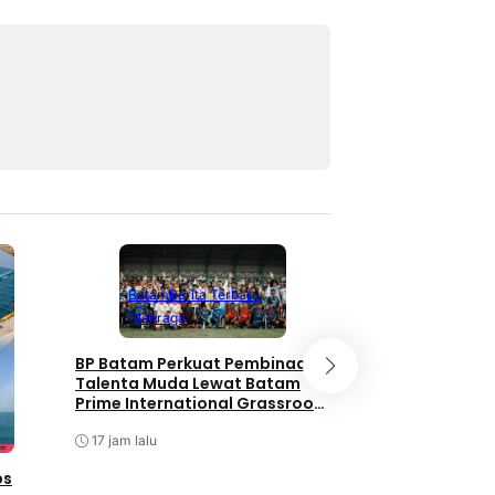
Batam
Berita Terbaru
Bandung
Berita
Olahraga
Berita Utama
P
BP Batam Perkuat Pembinaan
Pangdam III/Sili
Talenta Muda Lewat Batam
Kunjungan Menko
Prime International Grassroot
Djamari Chaniag
Football sebagai Festival 2026
17 jam lalu
17 jam lalu
ps