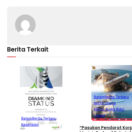
Berita Terkait
Batam
Berita Terbaru
Berita Utama
KEPULAUAN RIAU
Lingga
Batam
Berita Terbaru
Kesehatan
“Pasukan Pendarat Kor