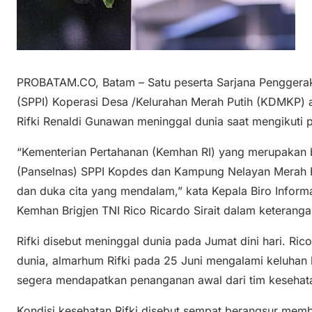
PROBATAM.CO, Batam – Satu peserta Sarjana Penggera
(SPPI) Koperasi Desa /Kelurahan Merah Putih (KDMKP
Rifki Renaldi Gunawan meninggal dunia saat mengikuti 
“Kementerian Pertahanan (Kemhan RI) yang merupakan ba
(Panselnas) SPPI Kopdes dan Kampung Nelayan Merah
dan duka cita yang mendalam,” kata Kepala Biro Informa
Kemhan Brigjen TNI Rico Ricardo Sirait dalam keteranga
Rifki disebut meninggal dunia pada Jumat dini hari. R
dunia, almarhum Rifki pada 25 Juni mengalami keluhan
segera mendapatkan penanganan awal dari tim kesehata
Kondisi kesehatan Rifki disebut sempat berangsur memb