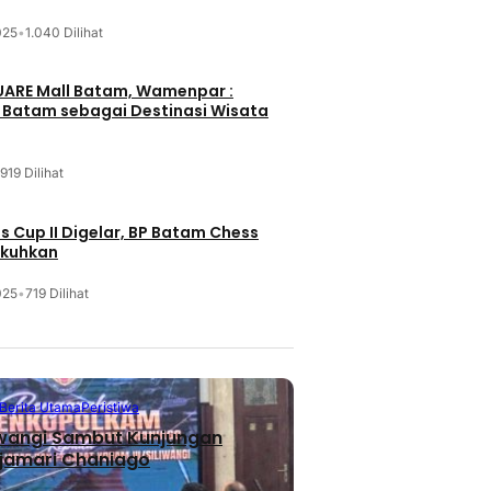
025
•
1.040 Dilihat
UARE Mall Batam, Wamenpar :
i Batam sebagai Destinasi Wisata
919 Dilihat
 Cup II Digelar, BP Batam Chess
ukuhkan
025
•
719 Dilihat
Berita Utama
Peristiwa
iwangi Sambut Kunjungan
jamari Chaniago