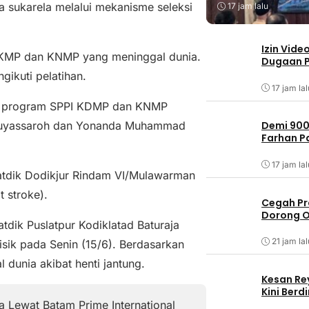
a sukarela melalui mekanisme seleksi
17 jam lalu
Izin Vide
KDKMP dan KNMP yang meninggal dunia.
Dugaan P
gikuti pelatihan.
17 jam lal
ta program SPPI KDMP dan KNMP
a Muyassaroh dan Yonanda Muhammad
Demi 900
Farhan 
17 jam lal
atdik Dodikjur Rindam VI/Mulawarman
 stroke).
Cegah Pr
Dorong O
tdik Puslatpur Kodiklatad Baturaja
21 jam lal
isik pada Senin (15/6). Berdasarkan
dunia akibat henti jantung.
Kesan Re
Kini Ber
 Lewat Batam Prime International