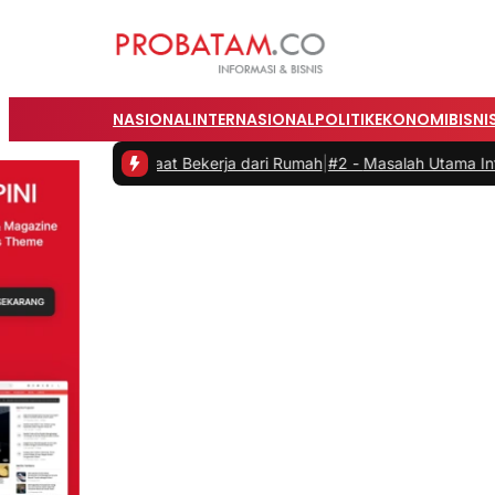
NASIONAL
INTERNASIONAL
POLITIK
EKONOMI
BISNI
tas saat Bekerja dari Rumah
|
#2 -
Masalah Utama Infrastruktur Peng