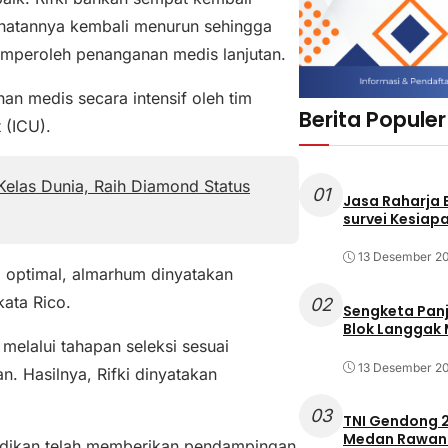
sehatannya kembali menurun sehingga
emperoleh penanganan medis lanjutan.
an medis secara intensif oleh tim
Berita Populer
 (ICU).
elas Dunia, Raih Diamond Status
01
Jasa Raharja
survei Kesiapa
13 Desember 2
a optimal, almarhum dinyatakan
ata Rico.
02
Sengketa Pan
Blok Langgak
 melalui tahapan seleksi sesuai
13 Desember 2
. Hasilnya, Rifki dinyatakan
03
TNI Gendong 2
Medan Rawan 
idikan telah memberikan pendampingan