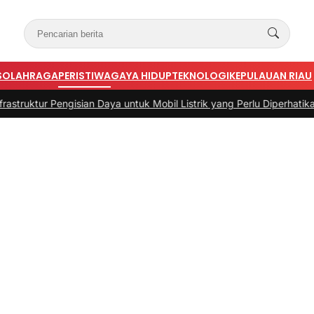
S
OLAHRAGA
PERISTIWA
GAYA HIDUP
TEKNOLOGI
KEPULAUAN RIAU
isian Daya untuk Mobil Listrik yang Perlu Diperhatikan
|
#3 -
Panduan 