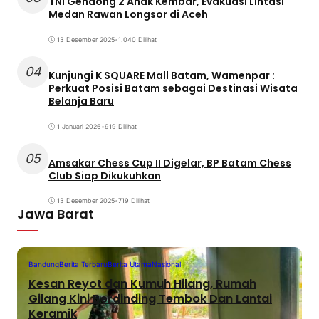
TNI Gendong 2 Anak Kembar, Evakuasi Lintasi
Medan Rawan Longsor di Aceh
13 Desember 2025
•
1.040 Dilihat
04
Kunjungi K SQUARE Mall Batam, Wamenpar :
Perkuat Posisi Batam sebagai Destinasi Wisata
Belanja Baru
1 Januari 2026
•
919 Dilihat
05
Amsakar Chess Cup II Digelar, BP Batam Chess
Club Siap Dikukuhkan
13 Desember 2025
•
719 Dilihat
Jawa Barat
Bandung
Berita Terbaru
Berita Utama
Nasional
Kesan Reyot dan Kumuh Hilang, Rumah
Gilang Kini Berdinding Tembok Dan Lantai
Keramik