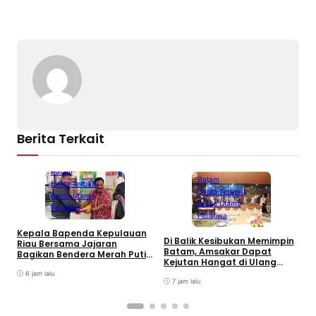
Berita Terkait
Batam
Batam
Berita Terbaru
Berita Terbaru
Berita Utama
Berita Utama
Peristiwa
Peristiwa
Kepala Bapenda Kepulauan
Di Balik Kesibukan Memimpin
Riau Bersama Jajaran
P
Batam, Amsakar Dapat
Bagikan Bendera Merah Putih
P
Kejutan Hangat di Ulang
Ke Wajib Pajak Kendaraan
A
Tahun ke-58
Bermotor di Kantor Samsat
6 jam lalu
A
7 jam lalu
P