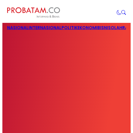
NASIONAL
INTERNASIONAL
POLITIK
EKONOMI
BISNIS
OLAHRAG