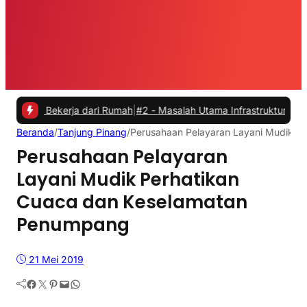
Bekerja dari Rumah
|
#2 -
Masalah Utama Infrastruktur Pengisian Daya
Beranda
/
Tanjung Pinang
/
Perusahaan Pelayaran Layani Mudik P
Perusahaan Pelayaran
Layani Mudik Perhatikan
Cuaca dan Keselamatan
Penumpang
21 Mei 2019
Facebook
Twitter
Pinterest
Mail
WhatsApp