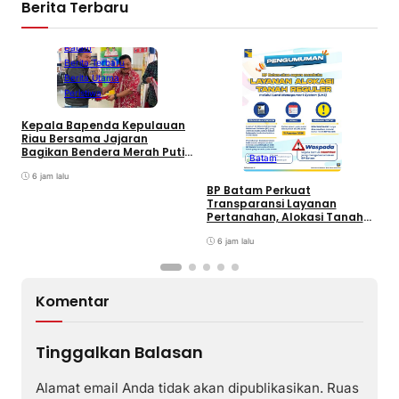
Berita Terbaru
Batam
Berita Terbaru
Berita Utama
Peristiwa
Kepala Bapenda Kepulauan
D
Riau Bersama Jajaran
B
Bagikan Bendera Merah Putih
Batam
K
Ke Wajib Pajak Kendaraan
T
Bermotor di Kantor Samsat
6 jam lalu
BP Batam Perkuat
Transparansi Layanan
Pertanahan, Alokasi Tanah
Reguler Segera Hadir Melalui
LMS
6 jam lalu
Komentar
Tinggalkan Balasan
Alamat email Anda tidak akan dipublikasikan.
Ruas