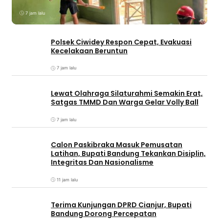
7 jam lalu
Polsek Ciwidey Respon Cepat, Evakuasi
Kecelakaan Beruntun
7 jam lalu
Lewat Olahraga Silaturahmi Semakin Erat,
Satgas TMMD Dan Warga Gelar Volly Ball
7 jam lalu
Calon Paskibraka Masuk Pemusatan
Latihan, Bupati Bandung Tekankan Disiplin,
Integritas Dan Nasionalisme
11 jam lalu
Terima Kunjungan DPRD Cianjur, Bupati
Bandung Dorong Percepatan