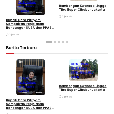
Berita Terbaru
Rombongan Kwarcab Lingga
Berita Utama
Tiba Buper Cibubur Jakarta
K
Nasional
d
2 jam lalu
T
Bupati Citra Pitriyami
D
Sampaikan Penjelasan
I
Rancangan KUBA dan PPASP
S
Tahun 2026
2 jam lalu
Berita Terbaru
Berita Terbaru
Berita Utama
KEPULAUAN RIAU
Lingga
Bandung
Berita Terbaru
Rombongan Kwarcab Lingga
Berita Utama
Tiba Buper Cibubur Jakarta
K
Nasional
d
2 jam lalu
T
Bupati Citra Pitriyami
D
Sampaikan Penjelasan
I
Rancangan KUBA dan PPASP
S
Tahun 2026