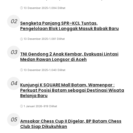
13 Desember 2025
•
1.094 Dilihat
02
Sengketa Panjang SPR–KCL Tuntas,
Pengelolaan Blok Langgak Masuk Babak Baru
13 Desember 2025
•
1.081 Dilihat
03
TNI Gendong 2 Anak Kembar, Evakuasi Lintasi
Medan Rawan Longsor di Aceh
13 Desember 2025
•
1.040 Dilihat
04
Kunjungi K SQUARE Mall Batam, Wamenpar :
Perkuat Posisi Batam sebagai Destinasi Wisata
Belanja Baru
1 Januari 2026
•
919 Dilihat
05
Amsakar Chess Cup II Digelar, BP Batam Chess
Club Siap Dikukuhkan