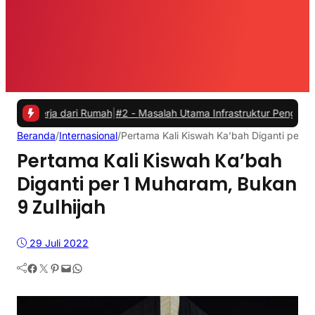
ja dari Rumah
|
#2 -
Masalah Utama Infrastruktur Pengisian Daya untuk
Beranda
/
Internasional
/
Pertama Kali Kiswah Ka’bah Diganti per 1
Pertama Kali Kiswah Ka’bah
Diganti per 1 Muharam, Bukan
9 Zulhijah
29 Juli 2022
Facebook
Twitter
Pinterest
Mail
WhatsApp