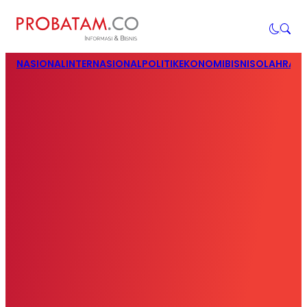
NASIONAL
INTERNASIONAL
POLITIK
EKONOMI
BISNIS
OLAHRAG