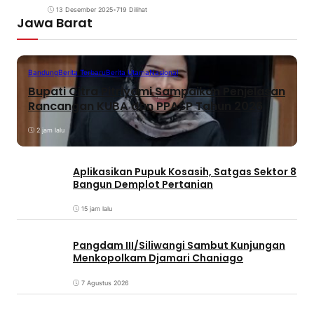
13 Desember 2025
•
719 Dilihat
Jawa Barat
Bandung
Berita Terbaru
Berita Utama
Nasional
Bupati Citra Pitriyami Sampaikan Penjelasan
Rancangan KUBA dan PPASP Tahun 2026
2 jam lalu
Aplikasikan Pupuk Kosasih, Satgas Sektor 8
Bangun Demplot Pertanian
15 jam lalu
Pangdam III/Siliwangi Sambut Kunjungan
Menkopolkam Djamari Chaniago
7 Agustus 2026