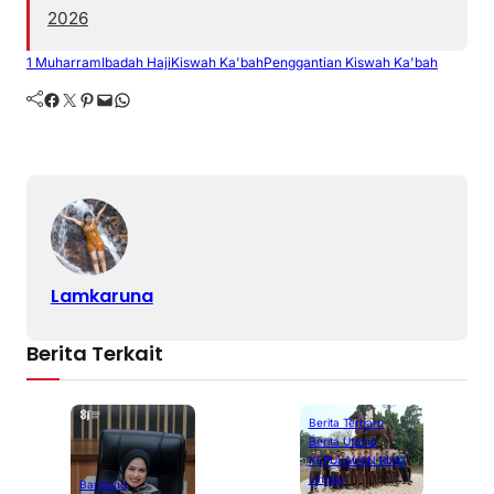
2026
1 Muharram
Ibadah Haji
Kiswah Ka'bah
Penggantian Kiswah Ka'bah
Facebook
Twitter
Pinterest
Mail
WhatsApp
Lamkaruna
Berita Terkait
Berita Terbaru
Berita Utama
KEPULAUAN RIAU
Lingga
Bandung